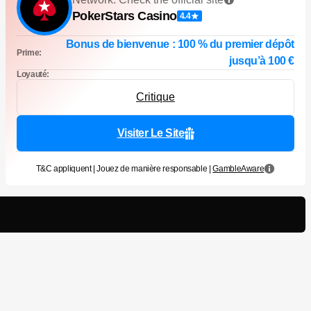
PokerStars Casino
4.4
Bonus de bienvenue : 100 % du premier dépôt
Prime:
jusqu’à 100 €
Loyauté:
Critique
Visiter Le Site
T&C appliquent | Jouez de manière responsable |
GambleAware