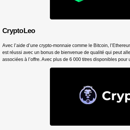
CryptoLeo
Avec l’aide d’une crypto-monnaie comme le Bitcoin, l’Ethereum,
est réussi avec un bonus de bienvenue de qualité qui peut alle
associées à l’offre. Avec plus de 6 000 titres disponibles pour