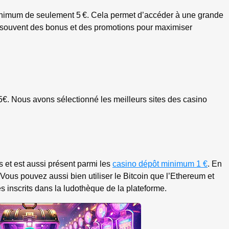
minimum de seulement 5 €. Cela permet d’accéder à une grande
ent souvent des bonus et des promotions pour maximiser
5€. Nous avons sélectionné les meilleurs sites des casino
s et est aussi présent parmi les
casino dépôt minimum 1 €
. En
ous pouvez aussi bien utiliser le Bitcoin que l’Ethereum et
res inscrits dans la ludothèque de la plateforme.