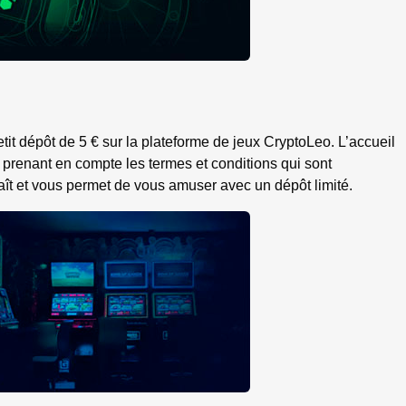
it dépôt de 5 € sur la plateforme de jeux CryptoLeo. L’accueil
 prenant en compte les termes et conditions qui sont
plaît et vous permet de vous amuser avec un dépôt limité.