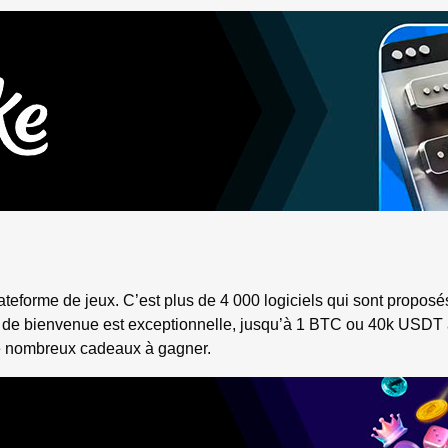
ateforme de jeux. C’est plus de 4 000 logiciels qui sont proposé
re de bienvenue est exceptionnelle, jusqu’à 1 BTC ou 40k USDT a
de nombreux cadeaux à gagner.