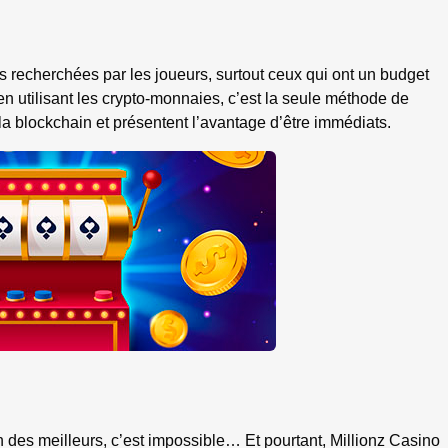
ns recherchées par les joueurs, surtout ceux qui ont un budget
en utilisant les crypto-monnaies, c’est la seule méthode de
la blockchain et présentent l’avantage d’être immédiats.
 un des meilleurs, c’est impossible… Et pourtant, Millionz Casino