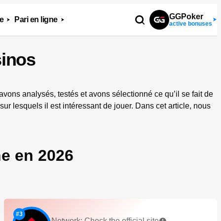
GGPoker
e
Pari en ligne
active bonuses
sinos
ons analysés, testés et avons sélectionné ce qu’il se fait de
ur lesquels il est intéressant de jouer. Dans cet article, nous
ne en 2026
#3
Network: Check the official site