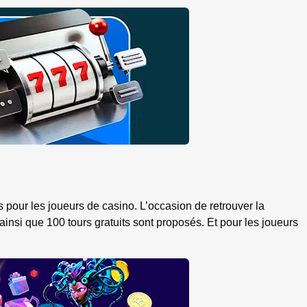
s pour les joueurs de casino. L’occasion de retrouver la
insi que 100 tours gratuits sont proposés. Et pour les joueurs