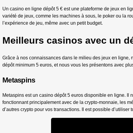
Un casino en ligne dépôt 5 € est une plateforme de jeux en 
variété de jeux, comme les machines à sous, le poker ou la rou
l’expérience de jeu, même avec un petit budget.
Meilleurs casinos avec un 
Grâce à nos connaissances dans le milieu des jeux en ligne, 
dépôt minimum 5 euros, et nous vous les présentons avec plus
Metaspins
Metaspins est un casino dépôt 5 euros disponible en ligne. Il 
fonctionnant principalement avec de la crypto-monnaie, les m
d’autres crypto pour vos transactions. Il est possible d’utiliser