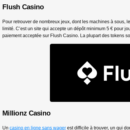
Flush Casino
Pour retrouver de nombreux jeux, dont les machines à sous, les 
limité. C’est un site qui accepte un dépôt minimum 5 € pour jou
paiement acceptée sur Flush Casino. La plupart des tokens sont
Millionz Casino
Un
casino en ligne sans wager
est difficile à trouver, un qui 