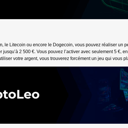
 le Litecoin ou encore le Dogecoin, vous pouvez réaliser un pet
r jusqu’à 2 500 €. Vous pouvez l’activer avec seulement 5 €, en
 utiliser votre argent, vous trouverez forcément un jeu qui vous 