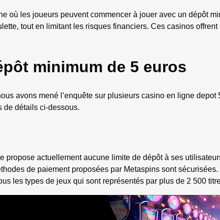
ligne où les joueurs peuvent commencer à jouer avec un dépôt 
lette, tout en limitant les risques financiers. Ces casinos offr
dépôt minimum de 5 euros
nous avons mené l’enquête sur plusieurs casino en ligne depot 
 de détails ci-dessous.
ne propose actuellement aucune limite de dépôt à ses utilisateur
éthodes de paiement proposées par Metaspins sont sécurisées. V
 tous les types de jeux qui sont représentés par plus de 2 500 tit