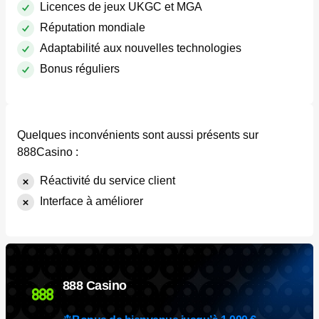
Licences de jeux UKGC et MGA
Réputation mondiale
Adaptabilité aux nouvelles technologies
Bonus réguliers
Quelques inconvénients sont aussi présents sur
888Casino :
Réactivité du service client
Interface à améliorer
888 Casino