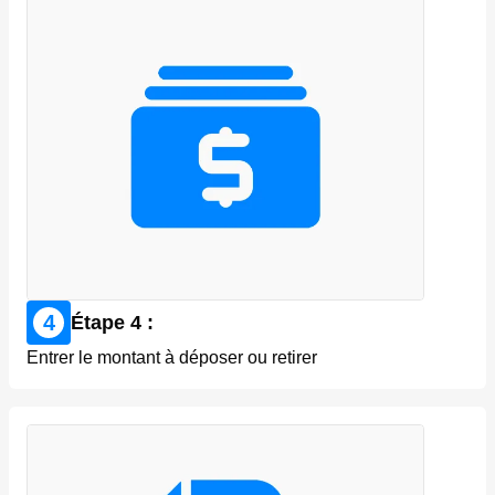
4
Étape 4 :
Entrer le montant à déposer ou retirer