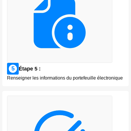
5
Étape 5 :
Renseigner les informations du portefeuille électronique