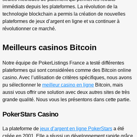
immédiats depuis les plateformes. La révolution de la
technologie blockchain a permis la création de nouvelles
plateformes de jeux d’argent en ligne et va continuer à
révolutionner ce marché.
Meilleurs casinos Bitcoin
Notre équipe de PokerListings France a testé différentes
plateformes qui sont considérées comme des Bitcoin online
casino. Avec l’utilisation de critères spécifiques, nous avons
pu sélectionner le
meilleur casino en ligne
Bitcoin, mais
aussi vous offrir une solution avec deux autres sites de très
grande qualité. Nous vous les présentons dans cette partie.
PokerStars Casino
La plateforme de
jeux d’argent en ligne PokerStars
a été
créée en 2001. Elle a réussi un développement rapide grâce