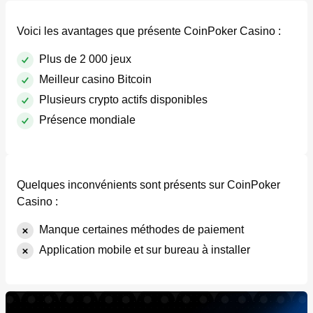
Voici les avantages que présente CoinPoker Casino :
Plus de 2 000 jeux
Meilleur casino Bitcoin
Plusieurs crypto actifs disponibles
Présence mondiale
Quelques inconvénients sont présents sur CoinPoker
Casino :
Manque certaines méthodes de paiement
Application mobile et sur bureau à installer