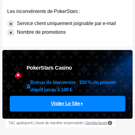
Les inconvénients de PokerStars :
Service client uniquement joignable par e-mail
Nombre de promotions
PokerStars Casino
Bonus de bienvenue : 100 % du premier
dépôt jusqu’à 100 €
Visiter Le Site
T&C appliquent | Jouez de manière responsable |
GambleAware