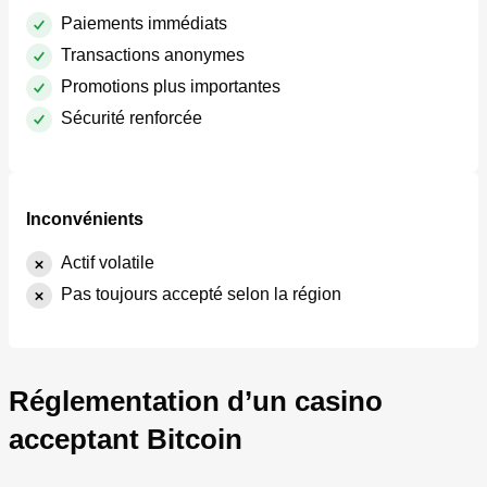
Paiements immédiats
Transactions anonymes
Promotions plus importantes
Sécurité renforcée
Inconvénients
Actif volatile
Pas toujours accepté selon la région
Réglementation d’un casino
acceptant Bitcoin