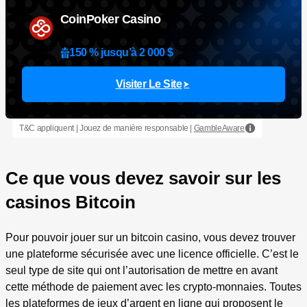
CoinPoker Casino
150 % jusqu’à 2 000 $
Visiter Le Site
T&C appliquent | Jouez de manière responsable |
GambleAware
Ce que vous devez savoir sur les
casinos Bitcoin
Pour pouvoir jouer sur un bitcoin casino, vous devez trouver
une plateforme sécurisée avec une licence officielle. C’est le
seul type de site qui ont l’autorisation de mettre en avant
cette méthode de paiement avec les crypto-monnaies. Toutes
les plateformes de jeux d’argent en ligne qui proposent le