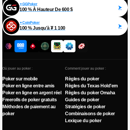
GGPoker
100 % À Hauteur De 600 $
CoinPoker
100 % Jusqu'à ₮ 1 100
Où jouer au poker :
Comment jouer au poker :
Poker sur mobile
Règles du poker
Poker en ligne entre amis
Règles du Texas Hold'em
Poker en ligne en argent réel
Règles du poker Omaha
Freerolls de poker gratuits
Guides de poker
Méthodes de paiement au
Stratégies de poker
poker
Combinaisons de poker
Lexique du poker