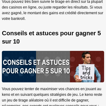
Vous pouvez très bien suivre le tirage en direct sur la plupart
des casinos en ligne, ou juste regarder les résultats. Si vous
avez gagné, le montant des gains est crédité directement sur
votre bankroll.
Conseils et astuces pour gagner 5
sur 10
Vous pouvez tenter de maximiser vos chances en jouant au
keno et en suivant quelques stratégies de jeu. Le keno reste
un jeu de tirage aléatoire où il est difficile de gagner,
néanmoins, nos experts ont quelques conseils pour vous :