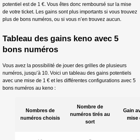
potentiel est de 1 €. Vous êtes donc remboursé sur la mise
de votre ticket. Les gains sont plus importants si vous trouvez
plus de bons numéros, ou si vous n’en trouvez aucun.
Tableau des gains keno avec 5
bons numéros
Vous avez la possibilité de jouer des grilles de plusieurs
numéros, jusqu’à 10. Voici un tableau des gains potentiels
avec une mise de 1 € et les différentes configurations avec 5
bons numéros au keno :
Nombre de
Nombres de
Gain a
numéros tirés au
numéros choisis
mise 
sort