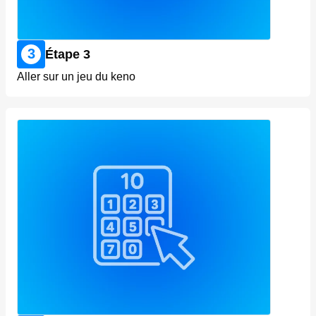
3
Étape 3
Aller sur un jeu du keno