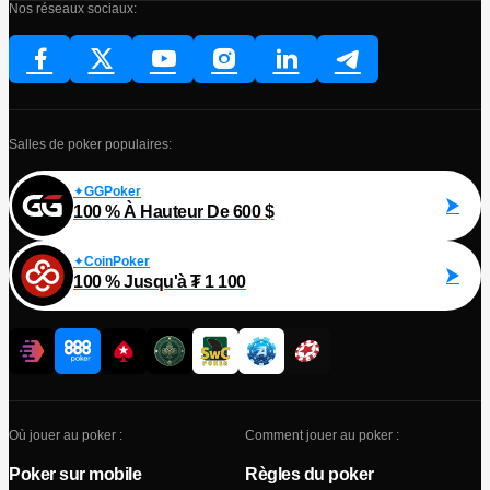
Nos réseaux sociaux:
Salles de poker populaires:
GGPoker
100 % À Hauteur De 600 $
CoinPoker
100 % Jusqu'à ₮ 1 100
Où jouer au poker :
Comment jouer au poker :
Poker sur mobile
Règles du poker