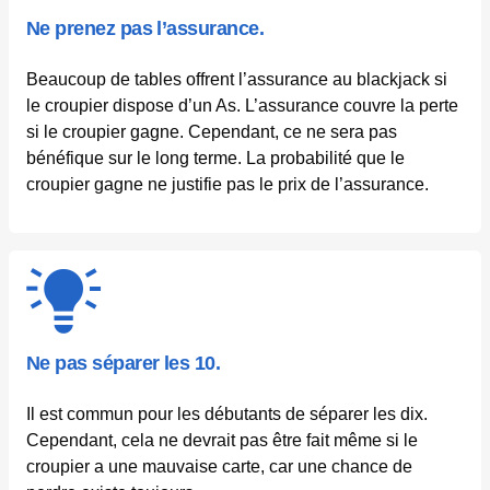
Ne prenez pas l’assurance.
Beaucoup de tables offrent l’assurance au blackjack si
le croupier dispose d’un As. L’assurance couvre la perte
si le croupier gagne. Cependant, ce ne sera pas
bénéfique sur le long terme. La probabilité que le
croupier gagne ne justifie pas le prix de l’assurance.
Ne pas séparer les 10.
Il est commun pour les débutants de séparer les dix.
Cependant, cela ne devrait pas être fait même si le
croupier a une mauvaise carte, car une chance de