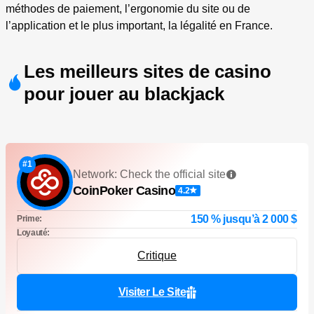
méthodes de paiement, l’ergonomie du site ou de
l’application et le plus important, la légalité en France.
Les meilleurs sites de casino
pour jouer au blackjack
#1
Network: Check the official site
CoinPoker Casino
4.2
150 % jusqu’à 2 000 $
Prime:
Loyauté:
Critique
Visiter Le Site