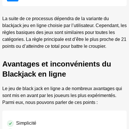
La suite de ce processus dépendra de la variante du
blackjack jeu en ligne choisie par l’utilisateur. Cependant, les
règles basiques des jeux sont similaires pour toutes les
catégories. La règle principale est d’être le plus proche de 21
points ou d’atteindre ce total pour battre le croupier.
Avantages et inconvénients du
Blackjack en ligne
Le jeu de black jack en ligne a de nombreux avantages qui
sont mis en avant par les joueurs les plus expérimentés.
Parmi eux, nous pouvons parler de ces points :
Simplicité