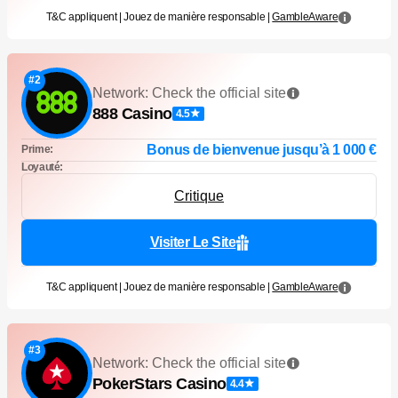
T&C appliquent | Jouez de manière responsable |
GambleAware
#2
Network: Check the official site
888 Casino
4.5
Bonus de bienvenue jusqu’à 1 000 €
Prime:
Loyauté:
Critique
Visiter Le Site
T&C appliquent | Jouez de manière responsable |
GambleAware
#3
Network: Check the official site
PokerStars Casino
4.4