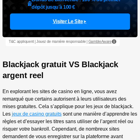
dépôt jusqu’à 100 €
Visiter Le Site
T&C appliquent | Jouez de manière responsable |
GambleAware
Blackjack gratuit VS Blackjack
argent reel
En explorant les sites de casino en ligne, vous avez
remarqué que certains autorisent à leurs utilisateurs des
mises gratuites. Cela s’applique pour les jeux de blackjack.
Les
jeux de casino gratuits
sont une manière d’apprendre les
règles et d’essayer les titres sans utiliser de l’argent réel ou
risquer votre bankroll. Cependant, de nombreux sites
demandent de vous enregistrer sur la plateforme avant