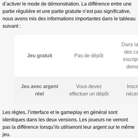
d’activer le mode de démonstration. La différence entre une
partie régulière et une partie gratuite n’est pas significative,
nous avons mis des informations importantes dans le tableau
suivant :
Dans la
des ca
Jeu gratuit
Pas de dépôt
inscrip
dema
Jeu avec argent
Vous devez
Inscr
réel
effectuer un dépôt
néces
Les règles, l’interface et le gameplay en général sont
identiques dans les deux versions. Les joueurs ne verront
pas la différence lorsqu’ils utiliseront leur argent sur le même
jeu.