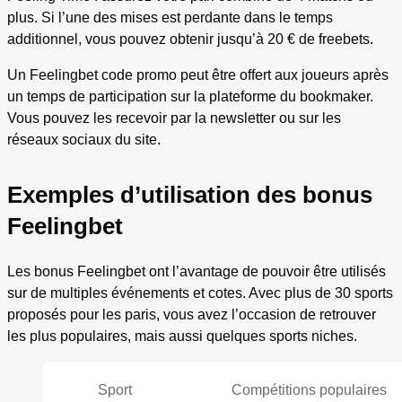
plus. Si l’une des mises est perdante dans le temps
additionnel, vous pouvez obtenir jusqu’à 20 € de freebets.
Un Feelingbet code promo peut être offert aux joueurs après
un temps de participation sur la plateforme du bookmaker.
Vous pouvez les recevoir par la newsletter ou sur les
réseaux sociaux du site.
Exemples d’utilisation des bonus
Feelingbet
Les bonus Feelingbet ont l’avantage de pouvoir être utilisés
sur de multiples événements et cotes. Avec plus de 30 sports
proposés pour les paris, vous avez l’occasion de retrouver
les plus populaires, mais aussi quelques sports niches.
Sport
Compétitions populaires