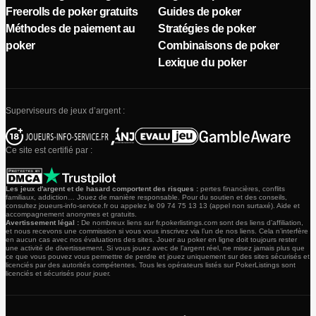
Freerolls de poker gratuits
Guides de poker
Méthodes de paiement au
Stratégies de poker
poker
Combinaisons de poker
Lexique du poker
Superviseurs de jeux d’argent :
Ce site est certifié par :
Les jeux d'argent et de hasard comportent des risques :
pertes financières, conflits
familiaux, addiction… Jouez de manière responsable. Pour du soutien et des conseils,
consultez joueurs-info-service.fr ou appelez le 09 74 75 13 13 (appel non surtaxé). Aide et
accompagnement anonymes et gratuits.
Avertissement légal :
De nombreux liens sur fr.pokerlistings.com sont des liens d’affiliation,
et nous recevons une commission si vous vous inscrivez via l’un de nos liens. Cela n’interfère
en aucun cas avec nos évaluations des sites. Jouer au poker en ligne doit toujours rester
une activité de divertissement. Si vous jouez avec de l’argent réel, ne misez jamais plus que
ce que vous pouvez vous permettre de perdre et jouez uniquement sur des sites sécurisés et
licenciés par des autorités compétentes. Tous les opérateurs listés sur PokerListings sont
licenciés et sécurisés pour jouer.