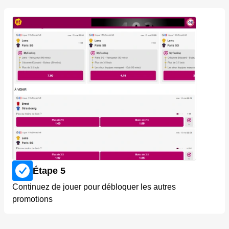
Étape 5
Continuez de jouer pour débloquer les autres
promotions