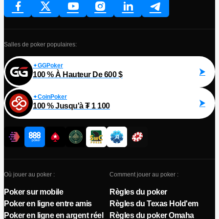
Salles de poker populaires:
GGPoker
100 % À Hauteur De 600 $
CoinPoker
100 % Jusqu'à ₮ 1 100
Où jouer au poker :
Comment jouer au poker :
Poker sur mobile
Règles du poker
Poker en ligne entre amis
Règles du Texas Hold'em
Poker en ligne en argent réel
Règles du poker Omaha