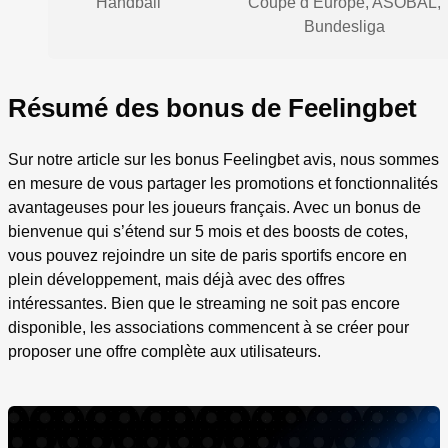
Handball
Coupe d’Europe, ASOBAL,
Bundesliga
Résumé des bonus de Feelingbet
Sur notre article sur les bonus Feelingbet avis, nous sommes
en mesure de vous partager les promotions et fonctionnalités
avantageuses pour les joueurs français. Avec un bonus de
bienvenue qui s’étend sur 5 mois et des boosts de cotes,
vous pouvez rejoindre un site de paris sportifs encore en
plein développement, mais déjà avec des offres
intéressantes. Bien que le streaming ne soit pas encore
disponible, les associations commencent à se créer pour
proposer une offre complète aux utilisateurs.