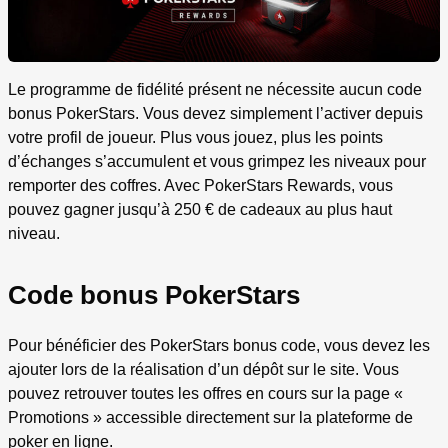
Le programme de fidélité présent ne nécessite aucun code
bonus PokerStars. Vous devez simplement l’activer depuis
votre profil de joueur. Plus vous jouez, plus les points
d’échanges s’accumulent et vous grimpez les niveaux pour
remporter des coffres. Avec PokerStars Rewards, vous
pouvez gagner jusqu’à 250 € de cadeaux au plus haut
niveau.
Code bonus PokerStars
Pour bénéficier des PokerStars bonus code, vous devez les
ajouter lors de la réalisation d’un dépôt sur le site. Vous
pouvez retrouver toutes les offres en cours sur la page «
Promotions » accessible directement sur la plateforme de
poker en ligne.