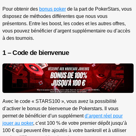
Pour obtenir des
bonus poker
de la part de PokerStars, vous
disposez de méthodes différentes que nous vous
présentons. Entre les boost, les codes et les autres offres,
vous pouvez bénéficier d’argent supplémentaire ou d’accès
à des tournois.
1 – Code de bienvenue
Avec le code « STARS100 », vous avez la possibilité
d’activer le bonus de bienvenue de Pokerstars. Il vous
permet de bénéficier d’un supplément
d’argent réel pour
jouer au poker
, c’est 100 % de votre premier dépôt jusqu’à
100 € qui peuvent être ajoutés à votre bankroll et à utiliser