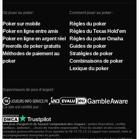
Où jouer au poker :
Comment jouer au poker :
Poker sur mobile
Règles du poker
Poker en ligne entre amis
Règles du Texas Hold'em
Poker en ligne en argent réel
Règles du poker Omaha
Freerolls de poker gratuits
Guides de poker
Méthodes de paiement au
Stratégies de poker
poker
Combinaisons de poker
Lexique du poker
Superviseurs de jeux d’argent :
Ce site est certifié par :
Les jeux d'argent et de hasard comportent des risques :
pertes financières, conflits
familiaux, addiction… Jouez de manière responsable. Pour du soutien et des conseils,
consultez joueurs-info-service.fr ou appelez le 09 74 75 13 13 (appel non surtaxé). Aide et
accompagnement anonymes et gratuits.
Avertissement légal :
De nombreux liens sur fr.pokerlistings.com sont des liens d’affiliation,