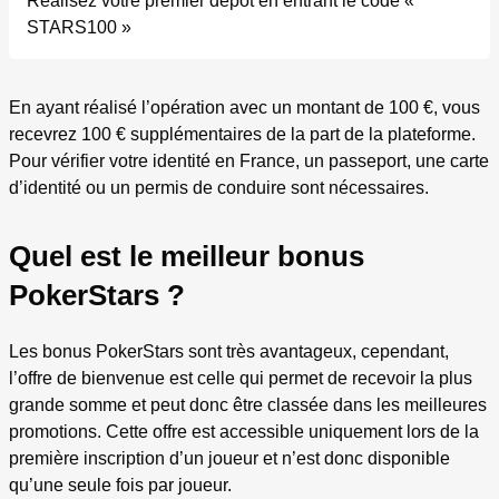
Réalisez votre premier dépôt en entrant le code «
STARS100 »
En ayant réalisé l’opération avec un montant de 100 €, vous
recevrez 100 € supplémentaires de la part de la plateforme.
Pour vérifier votre identité en France, un passeport, une carte
d’identité ou un permis de conduire sont nécessaires.
Quel est le meilleur bonus
PokerStars ?
Les bonus PokerStars sont très avantageux, cependant,
l’offre de bienvenue est celle qui permet de recevoir la plus
grande somme et peut donc être classée dans les meilleures
promotions. Cette offre est accessible uniquement lors de la
première inscription d’un joueur et n’est donc disponible
qu’une seule fois par joueur.