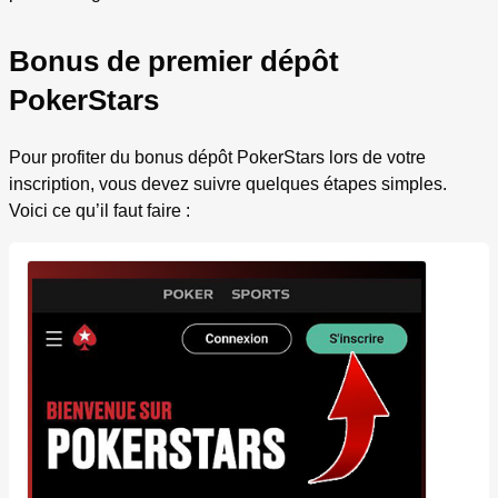
Bonus de premier dépôt
PokerStars
Pour profiter du bonus dépôt PokerStars lors de votre
inscription, vous devez suivre quelques étapes simples.
Voici ce qu’il faut faire :