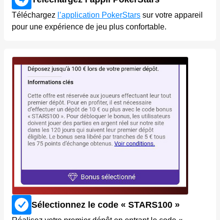
Téléchargez
l’application PokerStars
sur votre appareil
pour une expérience de jeu plus confortable.
Sélectionnez le code « STARS100 »