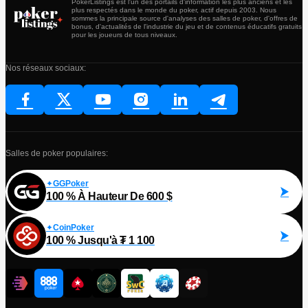
PokerListings est l'un des portails d'information les plus anciens et les
plus respectés dans le monde du poker, actif depuis 2003. Nous
sommes la principale source d'analyses des salles de poker, d'offres de
bonus, d'actualités de l'industrie du jeu et de contenus éducatifs gratuits
pour les joueurs de tous niveaux.
Nos réseaux sociaux:
Salles de poker populaires:
GGPoker
100 % À Hauteur De 600 $
CoinPoker
100 % Jusqu'à ₮ 1 100