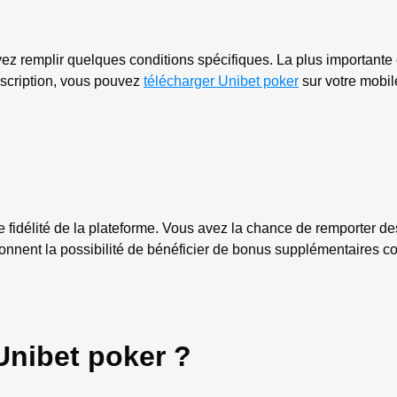
remplir quelques conditions spécifiques. La plus importante est 
inscription, vous pouvez
télécharger Unibet poker
sur votre mobile
 fidélité de la plateforme. Vous avez la chance de remporter des
donnent la possibilité de bénéficier de bonus supplémentaires com
Unibet poker ?