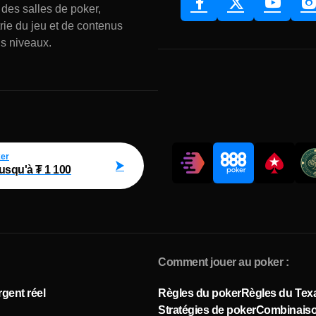
des salles de poker,
trie du jeu et de contenus
us niveaux.
er
usqu'à ₮ 1 100
Comment jouer au poker :
rgent réel
Règles du poker
Règles du Tex
Stratégies de poker
Combinaiso