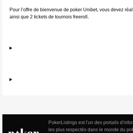
Pour l’offre de bienvenue de poker Unibet, vous devez réali
ainsi que 2 tickets de tournois freeroll.
PokerListings est l'un des portails d'info
les plus respectés dans le monde du pok