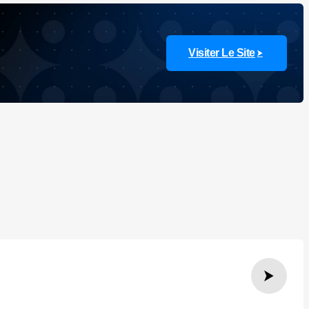
Visiter Le Site