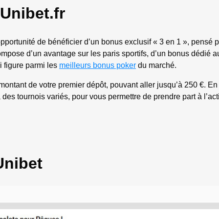
Unibet.fr
’opportunité de bénéficier d’un bonus exclusif « 3 en 1 », pensé
ompose d’un avantage sur les paris sportifs, d’un bonus dédié a
i figure parmi les
meilleurs bonus poker
du marché.
montant de votre premier dépôt, pouvant aller jusqu’à 250 €. E
à des tournois variés, pour vous permettre de prendre part à l’ac
Unibet