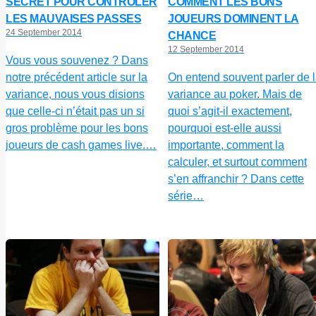
SECRET POUR CONTRÔLER
COMMENT LES BONS
LES MAUVAISES PASSES
JOUEURS DOMINENT LA
24 September 2014
CHANCE
12 September 2014
Vous vous souvenez ? Dans
notre précédent article sur la
On entend souvent parler de 
variance, nous vous disions
variance au poker. Mais de
que celle-ci n’était pas un si
quoi s’agit-il exactement,
gros problème pour les bons
pourquoi est-elle aussi
joueurs de cash games live.…
importante, comment la
calculer, et surtout comment
s’en affranchir ? Dans cette
série…