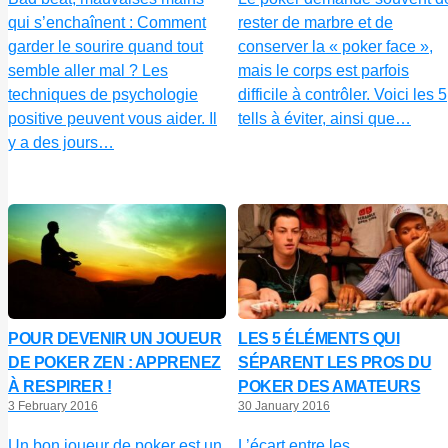
qui s’enchaînent : Comment
rester de marbre et de
garder le sourire quand tout
conserver la « poker face »,
semble aller mal ? Les
mais le corps est parfois
techniques de psychologie
difficile à contrôler. Voici les 5
positive peuvent vous aider. Il
tells à éviter, ainsi que…
y a des jours…
POUR DEVENIR UN JOUEUR
LES 5 ÉLÉMENTS QUI
DE POKER ZEN : APPRENEZ
SÉPARENT LES PROS DU
À RESPIRER !
POKER DES AMATEURS
3 February 2016
30 January 2016
Un bon joueur de poker est un
L’écart entre les