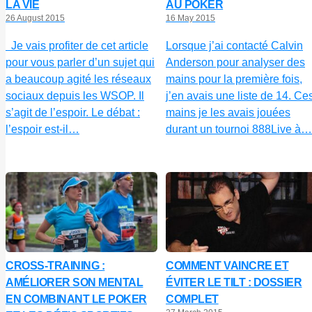
LA VIE
AU POKER
26 August 2015
16 May 2015
Je vais profiter de cet article
Lorsque j’ai contacté Calvin
pour vous parler d’un sujet qui
Anderson pour analyser des
a beaucoup agité les réseaux
mains pour la première fois,
sociaux depuis les WSOP. Il
j’en avais une liste de 14. Ce
s’agit de l’espoir. Le débat :
mains je les avais jouées
l’espoir est-il…
durant un tournoi 888Live à…
CROSS-TRAINING :
COMMENT VAINCRE ET
AMÉLIORER SON MENTAL
ÉVITER LE TILT : DOSSIER
EN COMBINANT LE POKER
COMPLET