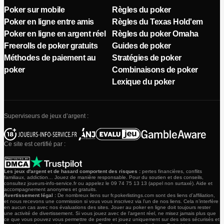
Poker sur mobile
Règles du poker
Poker en ligne entre amis
Règles du Texas Hold'em
Poker en ligne en argent réel
Règles du poker Omaha
Freerolls de poker gratuits
Guides de poker
Méthodes de paiement au
Stratégies de poker
poker
Combinaisons de poker
Lexique du poker
Superviseurs de jeux d’argent :
Ce site est certifié par :
Les jeux d'argent et de hasard comportent des risques :
pertes financières, conflits
familiaux, addiction… Jouez de manière responsable. Pour du soutien et des conseils,
consultez joueurs-info-service.fr ou appelez le 09 74 75 13 13 (appel non surtaxé). Aide et
accompagnement anonymes et gratuits.
Avertissement légal :
De nombreux liens sur fr.pokerlistings.com sont des liens d’affiliation,
et nous recevons une commission si vous vous inscrivez via l’un de nos liens. Cela n’interfère
en aucun cas avec nos évaluations des sites. Jouer au poker en ligne doit toujours rester
une activité de divertissement. Si vous jouez avec de l’argent réel, ne misez jamais plus que
ce que vous pouvez vous permettre de perdre et jouez uniquement sur des sites sécurisés et