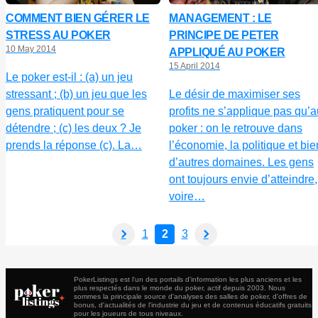
COMMENT BIEN GÉRER LE
MANAGEMENT : LE
STRESS AU POKER
PRINCIPE DE PETER
10 May 2014
APPLIQUÉ AU POKER
15 April 2014
Le poker est-il : (a) un jeu
stressant ; (b) un jeu que les
Le désir de maximiser ses
gens pratiquent pour se
profits ne s’applique pas qu’a
détendre ; (c) les deux ? Je
poker : on le retrouve dans
prends la réponse (c). La…
l’économie, la politique et bie
d’autres domaines. Les gens
ont toujours envie d’atteindre,
voire…
1
2
3
PokerListings est l'un des portails d'information les plus anciens et les
plus respectés dans le monde du poker, actif depuis 2003. Nous
sommes la principale source d'analyses des salles de poker, d'offres de
bonus, d'actualités de l'industrie du jeu et de contenus éducatifs gratuits
pour les joueurs de tous niveaux.