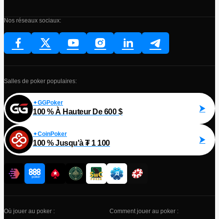
Nos réseaux sociaux:
Salles de poker populaires:
GGPoker
100 % À Hauteur De 600 $
CoinPoker
100 % Jusqu'à ₮ 1 100
Où jouer au poker :
Comment jouer au poker :