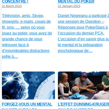
CONCENTRÉ !
MENTAL DU POKER
11 March 2015
21 January 2015
Télévision, amis, Skype,
Daniel Negreanu a participé 
showgirls, e-mails, coups de
une session de Question –
fil, sms, … selon où vous
Réponses pour PokerStars à
jouez au poker, vous avez de
l’occasion du dernier PCA.
grande chance de vous
L’occasion d’en savoir plus s
retrouver face à
le mental et la préparation
d’innombrables distractions
psychologique de…
prête à…
FORGEZ-VOUS UN MENTAL
L’EFFET DUNNING-KRUGER