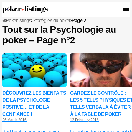
Pokerlistings
Stratégies du poker
Page 2
Tout sur la Psychologie au
poker – Page n°2
DÉCOUVREZ LES BIENFAITS
GARDEZ LE CONTRÔLE :
DE LA PSYCHOLOGIE
LES 5 TELLS PHYSIQUES E
POSITIVE… ET DE LA
TELLS VERBAUX À ÉVITER
CONFIANCE !
À LA TABLE DE POKER
26 March 2016
13 February 2016
Bad beat, mauvaises mains
Le poker demande souvent d