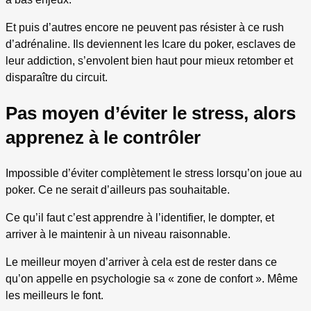
Et puis d’autres encore ne peuvent pas résister à ce rush
d’adrénaline. Ils deviennent les Icare du poker, esclaves de
leur addiction, s’envolent bien haut pour mieux retomber et
disparaître du circuit.
Pas moyen d’éviter le stress, alors
apprenez à le contrôler
Impossible d’éviter complètement le stress lorsqu’on joue au
poker. Ce ne serait d’ailleurs pas souhaitable.
Ce qu’il faut c’est apprendre à l’identifier, le dompter, et
arriver à le maintenir à un niveau raisonnable.
Le meilleur moyen d’arriver à cela est de rester dans ce
qu’on appelle en psychologie sa « zone de confort ». Même
les meilleurs le font.