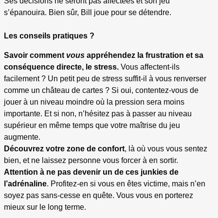
Ses décisions ne seront pas affectées et son jeu
s’épanouira. Bien sûr, Bill joue pour se détendre.
Les conseils pratiques ?
Savoir comment
vous
appréhendez la frustration et sa
conséquence directe, le stress.
Vous affectent-ils
facilement ? Un petit peu de stress suffit-il à vous renverser
comme un château de cartes ? Si oui, contentez-vous de
jouer à un niveau moindre où la pression sera moins
importante. Et si non, n’hésitez pas à passer au niveau
supérieur en même temps que votre maîtrise du jeu
augmente.
Découvrez votre zone de confort
, là où vous vous sentez
bien, et ne laissez personne vous forcer à en sortir.
Attention à ne pas devenir un de ces junkies de
l’adrénaline
. Profitez-en si vous en êtes victime, mais n’en
soyez pas sans-cesse en quête. Vous vous en porterez
mieux sur le long terme.