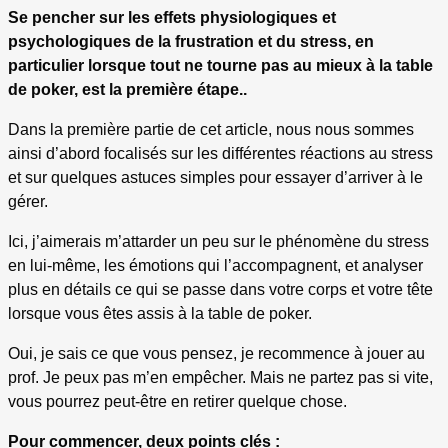
Se pencher sur les effets physiologiques et
psychologiques de la frustration et du stress, en
particulier lorsque tout ne tourne pas au mieux à la table
de poker, est la première étape..
Dans la première partie de cet article, nous nous sommes
ainsi d’abord focalisés sur les différentes réactions au stress
et sur quelques astuces simples pour essayer d’arriver à le
gérer.
Ici, j’aimerais m’attarder un peu sur le phénomène du stress
en lui-même, les émotions qui l’accompagnent, et analyser
plus en détails ce qui se passe dans votre corps et votre tête
lorsque vous êtes assis à la table de poker.
Oui, je sais ce que vous pensez, je recommence à jouer au
prof. Je peux pas m’en empêcher. Mais ne partez pas si vite,
vous pourrez peut-être en retirer quelque chose.
Pour commencer, deux points clés :