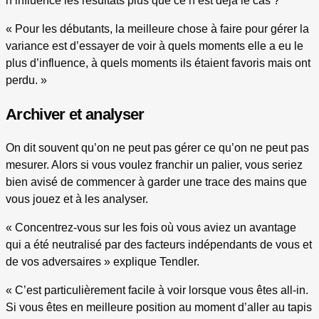
n’influence les résultats plus que ce n’est déjà le cas ?
« Pour les débutants, la meilleure chose à faire pour gérer la
variance est d’essayer de voir à quels moments elle a eu le
plus d’influence, à quels moments ils étaient favoris mais ont
perdu. »
Archiver et analyser
On dit souvent qu’on ne peut pas gérer ce qu’on ne peut pas
mesurer. Alors si vous voulez franchir un palier, vous seriez
bien avisé de commencer à garder une trace des mains que
vous jouez et à les analyser.
« Concentrez-vous sur les fois où vous aviez un avantage
qui a été neutralisé par des facteurs indépendants de vous et
de vos adversaires » explique Tendler.
« C’est particulièrement facile à voir lorsque vous êtes all-in.
Si vous êtes en meilleure position au moment d’aller au tapis