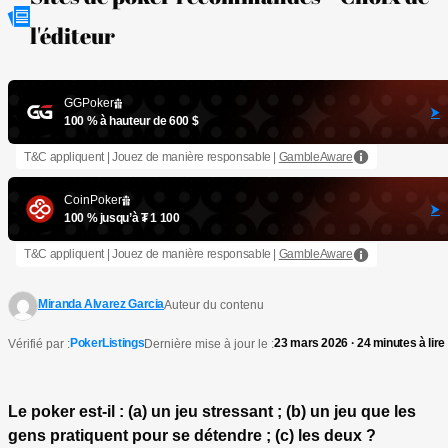
l'éditeur
GGPoker
100 % à hauteur de 600 $
T&C appliquent | Jouez de manière responsable |
GambleAware
CoinPoker
100 % jusqu’à ₮ 1 100
T&C appliquent | Jouez de manière responsable |
GambleAware
Miranda Alvarez Garcia
Auteur du contenu
PokerListings
23 mars 2026 · 24 minutes à lire
Vérifié par :
Dernière mise à jour le :
Le poker est-il : (a) un jeu stressant ; (b) un jeu que les
gens pratiquent pour se détendre ; (c) les deux ?