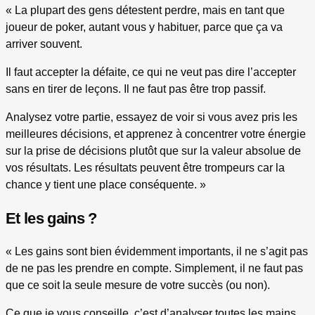
« La plupart des gens détestent perdre, mais en tant que
joueur de poker, autant vous y habituer, parce que ça va
arriver souvent.
Il faut accepter la défaite, ce qui ne veut pas dire l’accepter
sans en tirer de leçons. Il ne faut pas être trop passif.
Analysez votre partie, essayez de voir si vous avez pris les
meilleures décisions, et apprenez à concentrer votre énergie
sur la prise de décisions plutôt que sur la valeur absolue de
vos résultats. Les résultats peuvent être trompeurs car la
chance y tient une place conséquente. »
Et les gains ?
« Les gains sont bien évidemment importants, il ne s’agit pas
de ne pas les prendre en compte. Simplement, il ne faut pas
que ce soit la seule mesure de votre succès (ou non).
Ce que je vous conseille, c’est d’analyser toutes les mains