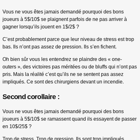
Vous ne vous êtes jamais demandé pourquoi des bons
joueurs à 5$/10$ se plaignent parfois de ne pas arriver à
gagner lorsqu’ils jouent en 1$/2$ ?
C’est probablement parce que leur niveau de stress est trop
bas. Ils n’ont pas assez de pression. Ils s’en fichent.
Oh bien sûr vous les entendrez se plaindre des « one-
outers », des victoires pas méritées ou de bluffs qui n’ont pas
pris. Mais la réalité c’est qu’ils ne se sentent pas assez
impliqués. Ce sont des chirurgiens devant un incendie.
Second corollaire :
Vous ne vous êtes jamais demandé pourquoi des bons
joueurs à 5$/10$ se ramassent quand ils essayent de passer
en 10$/25$ ?
Trop de stress. Trop de pression. Ils sont trop impliqués.