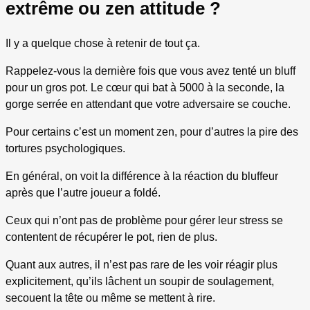
extrême ou zen attitude ?
Il y a quelque chose à retenir de tout ça.
Rappelez-vous la dernière fois que vous avez tenté un bluff
pour un gros pot. Le cœur qui bat à 5000 à la seconde, la
gorge serrée en attendant que votre adversaire se couche.
Pour certains c’est un moment zen, pour d’autres la pire des
tortures psychologiques.
En général, on voit la différence à la réaction du bluffeur
après que l’autre joueur a foldé.
Ceux qui n’ont pas de problème pour gérer leur stress se
contentent de récupérer le pot, rien de plus.
Quant aux autres, il n’est pas rare de les voir réagir plus
explicitement, qu’ils lâchent un soupir de soulagement,
secouent la tête ou même se mettent à rire.