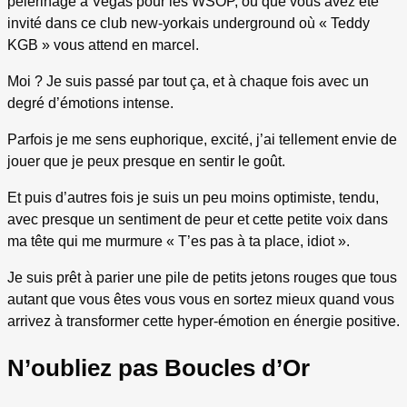
pèlerinage à Vegas pour les WSOP, ou que vous avez été
invité dans ce club new-yorkais underground où « Teddy
KGB » vous attend en marcel.
Moi ? Je suis passé par tout ça, et à chaque fois avec un
degré d’émotions intense.
Parfois je me sens euphorique, excité, j’ai tellement envie de
jouer que je peux presque en sentir le goût.
Et puis d’autres fois je suis un peu moins optimiste, tendu,
avec presque un sentiment de peur et cette petite voix dans
ma tête qui me murmure « T’es pas à ta place, idiot ».
Je suis prêt à parier une pile de petits jetons rouges que tous
autant que vous êtes vous vous en sortez mieux quand vous
arrivez à transformer cette hyper-émotion en énergie positive.
N’oubliez pas Boucles d’Or