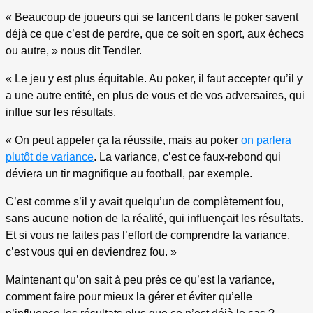
« Beaucoup de joueurs qui se lancent dans le poker savent
déjà ce que c’est de perdre, que ce soit en sport, aux échecs
ou autre, » nous dit Tendler.
« Le jeu y est plus équitable. Au poker, il faut accepter qu’il y
a une autre entité, en plus de vous et de vos adversaires, qui
influe sur les résultats.
« On peut appeler ça la réussite, mais au poker
on parlera
plutôt de variance
. La variance, c’est ce faux-rebond qui
déviera un tir magnifique au football, par exemple.
C’est comme s’il y avait quelqu’un de complètement fou,
sans aucune notion de la réalité, qui influençait les résultats.
Et si vous ne faites pas l’effort de comprendre la variance,
c’est vous qui en deviendrez fou. »
Maintenant qu’on sait à peu près ce qu’est la variance,
comment faire pour mieux la gérer et éviter qu’elle