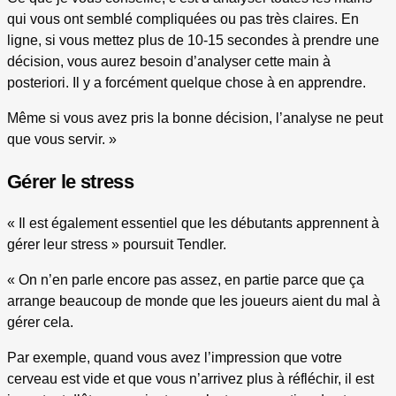
qui vous ont semblé compliquées ou pas très claires. En
ligne, si vous mettez plus de 10-15 secondes à prendre une
décision, vous aurez besoin d’analyser cette main à
posteriori. Il y a forcément quelque chose à en apprendre.
Même si vous avez pris la bonne décision, l’analyse ne peut
que vous servir. »
Gérer le stress
« Il est également essentiel que les débutants apprennent à
gérer leur stress » poursuit Tendler.
« On n’en parle encore pas assez, en partie parce que ça
arrange beaucoup de monde que les joueurs aient du mal à
gérer cela.
Par exemple, quand vous avez l’impression que votre
cerveau est vide et que vous n’arrivez plus à réfléchir, il est