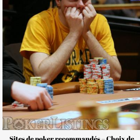
Sites de poker recommandés – Choix de