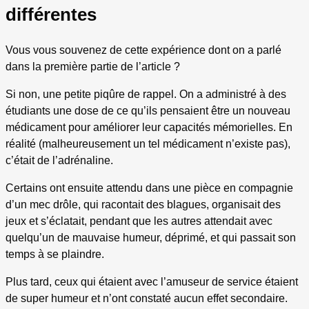
différentes
Vous vous souvenez de cette expérience dont on a parlé
dans la première partie de l’article ?
Si non, une petite piqûre de rappel. On a administré à des
étudiants une dose de ce qu’ils pensaient être un nouveau
médicament pour améliorer leur capacités mémorielles. En
réalité (malheureusement un tel médicament n’existe pas),
c’était de l’adrénaline.
Certains ont ensuite attendu dans une pièce en compagnie
d’un mec drôle, qui racontait des blagues, organisait des
jeux et s’éclatait, pendant que les autres attendait avec
quelqu’un de mauvaise humeur, déprimé, et qui passait son
temps à se plaindre.
Plus tard, ceux qui étaient avec l’amuseur de service étaient
de super humeur et n’ont constaté aucun effet secondaire.