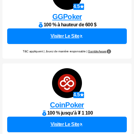
4.5
GGPoker
100 % à hauteur de 600 $
Visiter Le Site
T&C appliquent | Jouez de manière responsable |
GambleAware
4.5
CoinPoker
100 % jusqu'à ₮ 1 100
Visiter Le Site