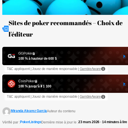
Sites de poker recommandés – Choix de
l'éditeur
GGPoker
100 % à hauteur de 600 $
T&C appliquent | Jouez de manière responsable |
GambleAware
CoinPoker
100 % jusqu’à ₮ 1 100
T&C appliquent | Jouez de manière responsable |
GambleAware
Miranda Alvarez Garcia
Auteur du contenu
PokerListings
23 mars 2026 · 14 minutes à lire
Vérifié par :
Dernière mise à jour le :