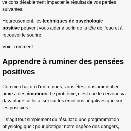
va considérablement impacter le résultat de vos parties
suivantes.
Heureusement, les
techniques de psychologie
positive
peuvent vous aider à sortir de la tête de l’eau et à
retrouver le sourire.
Voici comment.
Apprendre à ruminer des pensées
positives
Comme chacun d’entre nous, vous êtes constamment en
proie à des
émotions
. Le problème, c’est que le cerveau va
davantage se focaliser sur les émotions négatives que sur
les positives.
Il s’agit tout simplement du résultat d’une programmation
physiologique : pour protéger notre espèce des dangers,