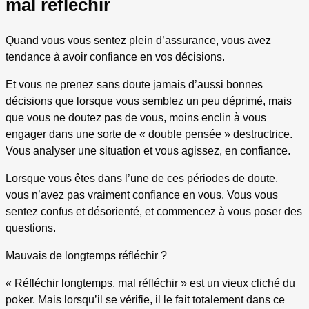
mal réfléchir
Quand vous vous sentez plein d’assurance, vous avez
tendance à avoir confiance en vos décisions.
Et vous ne prenez sans doute jamais d’aussi bonnes
décisions que lorsque vous semblez un peu déprimé, mais
que vous ne doutez pas de vous, moins enclin à vous
engager dans une sorte de « double pensée » destructrice.
Vous analyser une situation et vous agissez, en confiance.
Lorsque vous êtes dans l’une de ces périodes de doute,
vous n’avez pas vraiment confiance en vous. Vous vous
sentez confus et désorienté, et commencez à vous poser des
questions.
Mauvais de longtemps réfléchir ?
« Réfléchir longtemps, mal réfléchir » est un vieux cliché du
poker. Mais lorsqu’il se vérifie, il le fait totalement dans ce