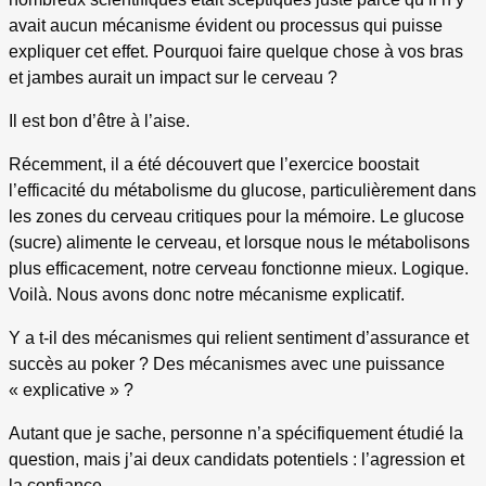
avait aucun mécanisme évident ou processus qui puisse
expliquer cet effet. Pourquoi faire quelque chose à vos bras
et jambes aurait un impact sur le cerveau ?
Il est bon d’être à l’aise.
Récemment, il a été découvert que l’exercice boostait
l’efficacité du métabolisme du glucose, particulièrement dans
les zones du cerveau critiques pour la mémoire. Le glucose
(sucre) alimente le cerveau, et lorsque nous le métabolisons
plus efficacement, notre cerveau fonctionne mieux. Logique.
Voilà. Nous avons donc notre mécanisme explicatif.
Y a t-il des mécanismes qui relient sentiment d’assurance et
succès au poker ? Des mécanismes avec une puissance
« explicative » ?
Autant que je sache, personne n’a spécifiquement étudié la
question, mais j’ai deux candidats potentiels : l’agression et
la confiance.