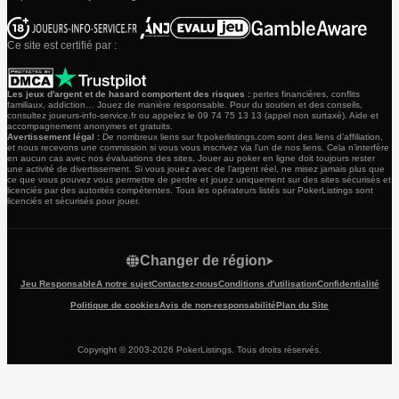
Ce site est certifié par :
Les jeux d'argent et de hasard comportent des risques :
pertes financières, conflits
familiaux, addiction… Jouez de manière responsable. Pour du soutien et des conseils,
consultez joueurs-info-service.fr ou appelez le 09 74 75 13 13 (appel non surtaxé). Aide et
accompagnement anonymes et gratuits.
Avertissement légal :
De nombreux liens sur fr.pokerlistings.com sont des liens d’affiliation,
et nous recevons une commission si vous vous inscrivez via l’un de nos liens. Cela n’interfère
en aucun cas avec nos évaluations des sites. Jouer au poker en ligne doit toujours rester
une activité de divertissement. Si vous jouez avec de l’argent réel, ne misez jamais plus que
ce que vous pouvez vous permettre de perdre et jouez uniquement sur des sites sécurisés et
licenciés par des autorités compétentes. Tous les opérateurs listés sur PokerListings sont
licenciés et sécurisés pour jouer.
Changer de région
Jeu Responsable
A notre sujet
Contactez-nous
Conditions d'utilisation
Confidentialité
Politique de cookies
Avis de non-responsabilité
Plan du Site
Copyright © 2003-2026 PokerListings. Tous droits réservés.