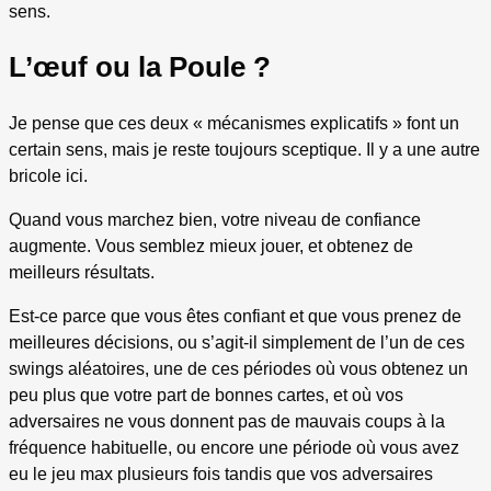
sens.
L’œuf ou la Poule ?
Je pense que ces deux « mécanismes explicatifs » font un
certain sens, mais je reste toujours sceptique. Il y a une autre
bricole ici.
Quand vous marchez bien, votre niveau de confiance
augmente. Vous semblez mieux jouer, et obtenez de
meilleurs résultats.
Est-ce parce que vous êtes confiant et que vous prenez de
meilleures décisions, ou s’agit-il simplement de l’un de ces
swings aléatoires, une de ces périodes où vous obtenez un
peu plus que votre part de bonnes cartes, et où vos
adversaires ne vous donnent pas de mauvais coups à la
fréquence habituelle, ou encore une période où vous avez
eu le jeu max plusieurs fois tandis que vos adversaires