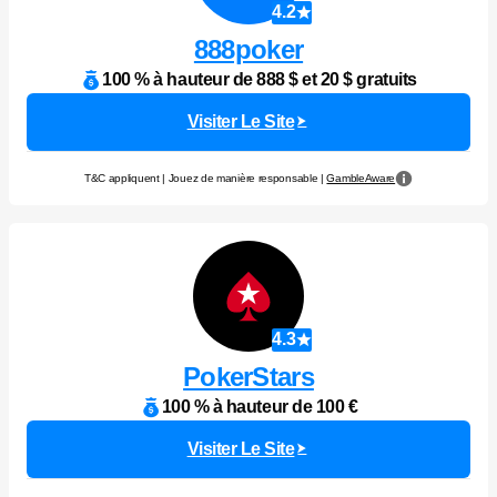
4.2
888poker
100 % à hauteur de 888 $ et 20 $ gratuits
Visiter Le Site
T&C appliquent | Jouez de manière responsable |
GambleAware
4.3
PokerStars
100 % à hauteur de 100 €
Visiter Le Site