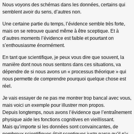
Nous voyons des schémas dans les données, certains qui
semblent avoir du sens, d’autres non.
Une certaine partie du temps, l’évidence semble très forte,
mais on se retrouve quand même à être sceptique. Et à
d’autres moments l’évidence est faible et pourtant on
s’enthousiasme énormément.
En tant que scientifique, je peux vous dire que souvent, la
manière dont nous nous sentons dans ces situations, va
dépendre de si nous avons un « processus théorique » qui
nous permette de comprendre pourquoi quelque chose est
réel.
Je vais essayer de ne pas me montrer trop bancal avec vous,
mais voici un exemple pour illustrer mon propos.
Depuis longtemps, nous avons l’évidence que l’entraînement
physique aide les fonctions cognitives en vieillissant.
Mais qu’importe si les données sont convaincantes, de
nombreux scientifiques était sceptiques juste parce qu’il n’y