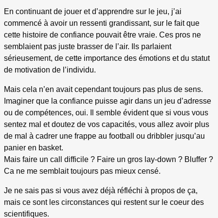
En continuant de jouer et d’apprendre sur le jeu, j’ai
commencé à avoir un ressenti grandissant, sur le fait que
cette histoire de confiance pouvait être vraie. Ces pros ne
semblaient pas juste brasser de l’air. Ils parlaient
sérieusement, de cette importance des émotions et du statut
de motivation de l’individu.
Mais cela n’en avait cependant toujours pas plus de sens.
Imaginer que la confiance puisse agir dans un jeu d’adresse
ou de compétences, oui. Il semble évident que si vous vous
sentez mal et doutez de vos capacités, vous allez avoir plus
de mal à cadrer une frappe au football ou dribbler jusqu’au
panier en basket.
Mais faire un call difficile ? Faire un gros lay-down ? Bluffer ?
Ca ne me semblait toujours pas mieux censé.
Je ne sais pas si vous avez déjà réfléchi à propos de ça,
mais ce sont les circonstances qui restent sur le coeur des
scientifiques.