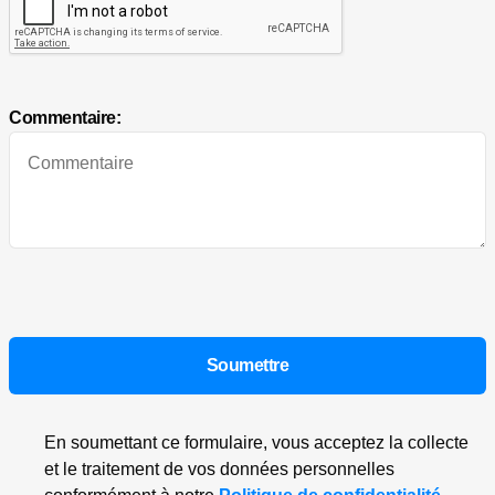
Commentaire:
En soumettant ce formulaire, vous acceptez la collecte
et le traitement de vos données personnelles