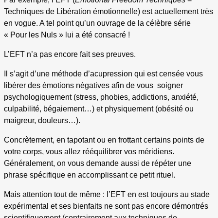
Techniques de Libération émotionnelle) est actuellement très
en vogue. A tel point qu’un ouvrage de la célèbre série
« Pour les Nuls » lui a été consacré !
L’EFT n’a pas encore fait ses preuves.
Il s’agit d’une méthode d’acupression qui est censée vous
libérer des émotions négatives afin de vous soigner
psychologiquement (stress, phobies, addictions, anxiété,
culpabilité, bégaiement…) et physiquement (obésité ou
maigreur, douleurs…).
Concrètement, en tapotant ou en frottant certains points de
votre corps, vous allez rééquilibrer vos méridiens.
Généralement, on vous demande aussi de répéter une
phrase spécifique en accomplissant ce petit rituel.
Mais attention tout de même : l’EFT en est toujours au stade
expérimental et ses bienfaits ne sont pas encore démontrés
scientifiquement (contrairement aux techniques de