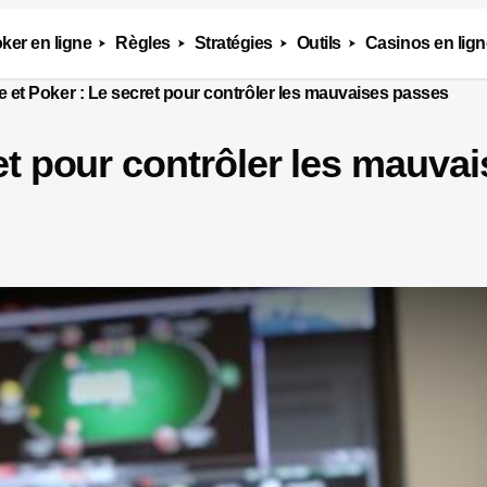
ker en ligne
Règles
Stratégies
Outils
Casinos en lign
e et Poker : Le secret pour contrôler les mauvaises passes
et pour contrôler les mauva