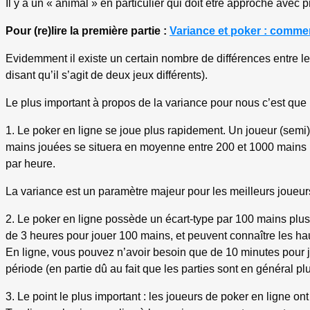
Il y a un « animal » en particulier qui doit être approché avec pr
Pour (re)lire la première partie :
Variance et poker : comme
Evidemment il existe un certain nombre de différences entre le p
disant qu’il s’agit de deux jeux différents).
Le plus important à propos de la variance pour nous c’est que 
1. Le poker en ligne se joue plus rapidement. Un joueur (semi) 
mains jouées se situera en moyenne entre 200 et 1000 mains p
par heure.
La variance est un paramètre majeur pour les meilleurs joueur
2. Le poker en ligne possède un écart-type par 100 mains plu
de 3 heures pour jouer 100 mains, et peuvent connaître les hau
En ligne, vous pouvez n’avoir besoin que de 10 minutes pour 
période (en partie dû au fait que les parties sont en général pl
3. Le point le plus important : les joueurs de poker en ligne 