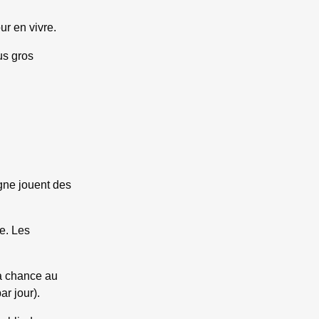
ur en vivre.
us gros
igne jouent des
e. Les
sa chance au
r jour).