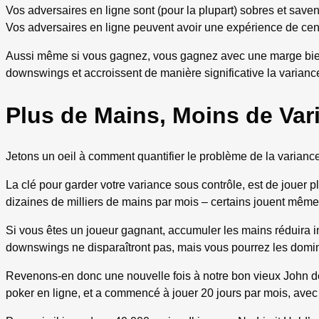
Vos adversaires en ligne sont (pour la plupart) sobres et saven
Vos adversaires en ligne peuvent avoir une expérience de centai
Aussi même si vous gagnez, vous gagnez avec une marge bien pl
downswings et accroissent de manière significative la variance
Plus de Mains, Moins de Var
Jetons un oeil à comment quantifier le problème de la variance
La clé pour garder votre variance sous contrôle, est de jouer 
dizaines de milliers de mains par mois – certains jouent mê
Si vous êtes un joueur gagnant, accumuler les mains réduira i
downswings ne disparaîtront pas, mais vous pourrez les domin
Revenons-en donc une nouvelle fois à notre bon vieux John d
poker en ligne, et a commencé à jouer 20 jours par mois, avec