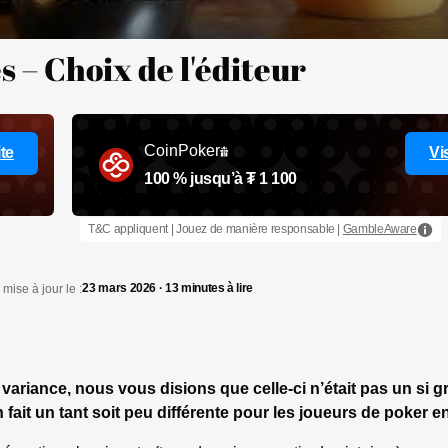
 – Choix de l'éditeur
CoinPoker
ite
Vi
100 % jusqu’à ₮ 1 100
T&C appliquent | Jouez de manière responsable |
GambleAware
23 mars 2026 · 13 minutes à lire
mise à jour le :
variance, nous vous disions que celle-ci n’était pas un si 
fait un tant soit peu différente pour les joueurs de poker en