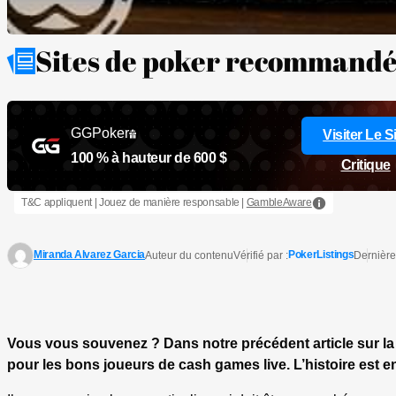
Sites de poker recommandés
GGPoker
Visiter Le S
100 % à hauteur de 600 $
Critique
T&C appliquent | Jouez de manière responsable |
GambleAware
Miranda Alvarez Garcia
PokerListings
Auteur du contenu
Vérifié par :
Dernière 
Vous vous souvenez ? Dans notre précédent article sur la 
pour les bons joueurs de cash games live. L’histoire est en 