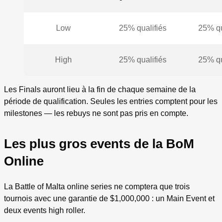
Low
25% qualifiés
25% qu
High
25% qualifiés
25% qu
Les Finals auront lieu à la fin de chaque semaine de la
période de qualification. Seules les entries comptent pour les
milestones — les rebuys ne sont pas pris en compte.
Les plus gros events de la BoM
Online
La Battle of Malta online series ne comptera que trois
tournois avec une garantie de $1,000,000 : un Main Event et
deux events high roller.