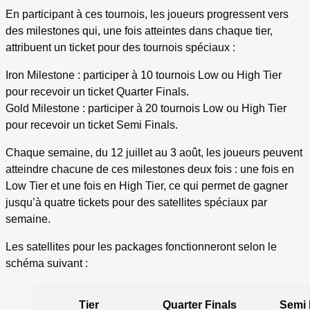
En participant à ces tournois, les joueurs progressent vers
des milestones qui, une fois atteintes dans chaque tier,
attribuent un ticket pour des tournois spéciaux :
Iron Milestone : participer à 10 tournois Low ou High Tier
pour recevoir un ticket Quarter Finals.
Gold Milestone : participer à 20 tournois Low ou High Tier
pour recevoir un ticket Semi Finals.
Chaque semaine, du 12 juillet au 3 août, les joueurs peuvent
atteindre chacune de ces milestones deux fois : une fois en
Low Tier et une fois en High Tier, ce qui permet de gagner
jusqu’à quatre tickets pour des satellites spéciaux par
semaine.
Les satellites pour les packages fonctionneront selon le
schéma suivant :
Tier
Quarter Finals
Semi 