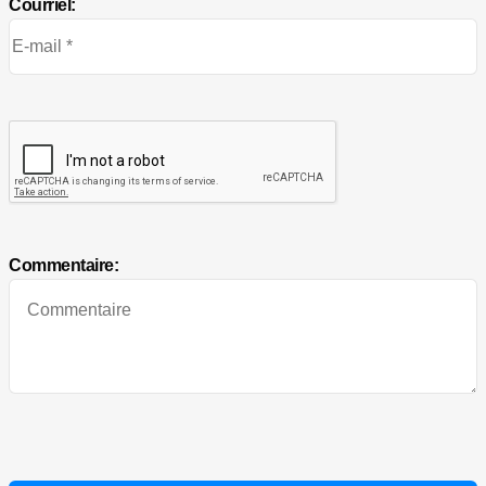
Courriel:
Commentaire: