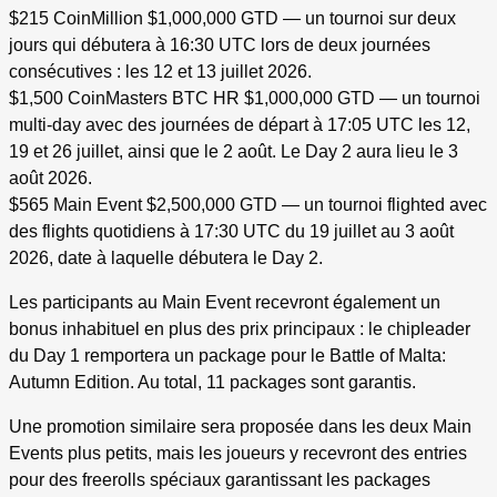
$215 CoinMillion $1,000,000 GTD — un tournoi sur deux
jours qui débutera à 16:30 UTC lors de deux journées
consécutives : les 12 et 13 juillet 2026.
$1,500 CoinMasters BTC HR $1,000,000 GTD — un tournoi
multi-day avec des journées de départ à 17:05 UTC les 12,
19 et 26 juillet, ainsi que le 2 août. Le Day 2 aura lieu le 3
août 2026.
$565 Main Event $2,500,000 GTD — un tournoi flighted avec
des flights quotidiens à 17:30 UTC du 19 juillet au 3 août
2026, date à laquelle débutera le Day 2.
Les participants au Main Event recevront également un
bonus inhabituel en plus des prix principaux : le chipleader
du Day 1 remportera un package pour le Battle of Malta:
Autumn Edition. Au total, 11 packages sont garantis.
Une promotion similaire sera proposée dans les deux Main
Events plus petits, mais les joueurs y recevront des entries
pour des freerolls spéciaux garantissant les packages