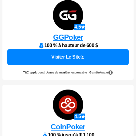
4.5
GGPoker
100 % à hauteur de 600 $
Visiter Le Site
T&C appliquent | Jouez de manière responsable |
GambleAware
4.5
CoinPoker
100 % jusqu'à ₮ 1 100