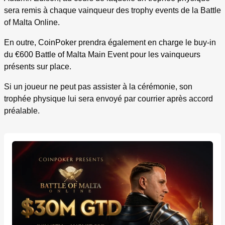
sera remis à chaque vainqueur des trophy events de la Battle
of Malta Online.
En outre, CoinPoker prendra également en charge le buy-in
du €600 Battle of Malta Main Event pour les vainqueurs
présents sur place.
Si un joueur ne peut pas assister à la cérémonie, son
trophée physique lui sera envoyé par courrier après accord
préalable.