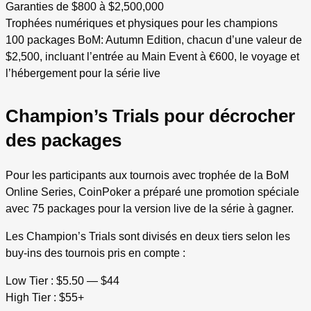
Garanties de $800 à $2,500,000
Trophées numériques et physiques pour les champions
100 packages BoM: Autumn Edition, chacun d’une valeur de
$2,500, incluant l’entrée au Main Event à €600, le voyage et
l’hébergement pour la série live
Champion’s Trials pour décrocher
des packages
Pour les participants aux tournois avec trophée de la BoM
Online Series, CoinPoker a préparé une promotion spéciale
avec 75 packages pour la version live de la série à gagner.
Les Champion’s Trials sont divisés en deux tiers selon les
buy-ins des tournois pris en compte :
Low Tier : $5.50 — $44
High Tier : $55+