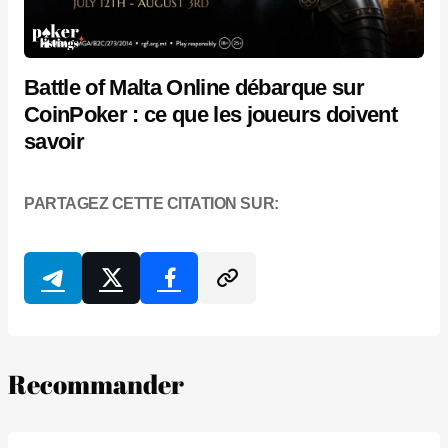
Battle of Malta Online débarque sur
CoinPoker : ce que les joueurs doivent
savoir
PARTAGEZ CETTE CITATION SUR:
Recommander