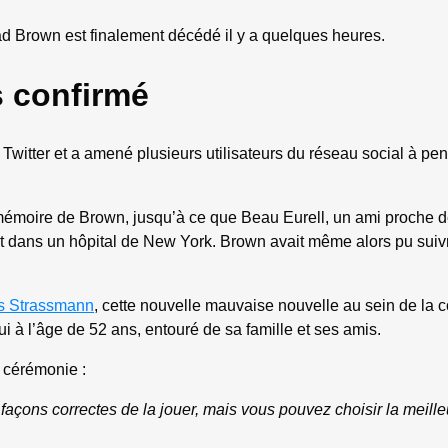
Chad Brown est finalement décédé il y a quelques heures.
 confirmé
tter et a amené plusieurs utilisateurs du réseau social à pense
mémoire de Brown, jusqu’à ce que Beau Eurell, un ami proche 
ivant dans un hôpital de New York. Brown avait même alors pu sui
s Strassmann
, cette nouvelle mauvaise nouvelle au sein de l
 à l’âge de 52 ans, entouré de sa famille et ses amis.
a cérémonie :
façons correctes de la jouer, mais vous pouvez choisir la meille