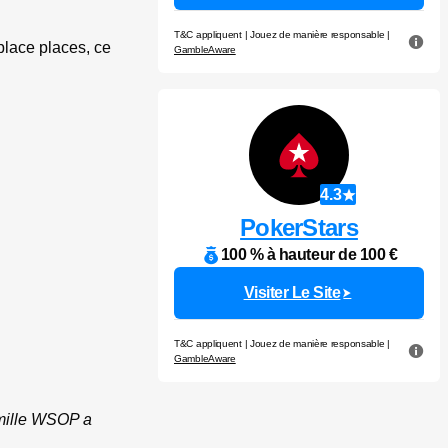
T&C appliquent | Jouez de manière responsable |
lace places, ce
GambleAware
4.3
PokerStars
100 % à hauteur de 100 €
Visiter Le Site
T&C appliquent | Jouez de manière responsable |
GambleAware
amille WSOP a