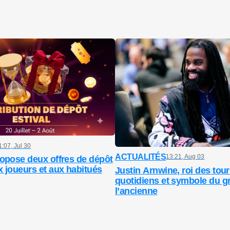
1:07, Jul 30
ACTUALITÉS
13:21, Aug 03
opose deux offres de dépôt
 joueurs et aux habitués
Justin Arnwine, roi des tou
quotidiens et symbole du gr
l’ancienne