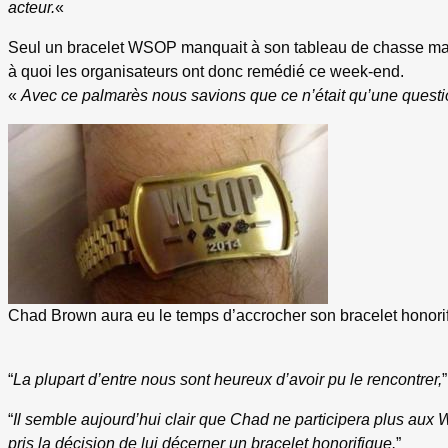
acteur.
«
Seul un bracelet WSOP manquait à son tableau de chasse mal
à quoi les organisateurs ont donc remédié ce week-end.
«
Avec ce palmarès nous savions que ce n’était qu’une questio
Chad Brown aura eu le temps d’accrocher son bracelet honorif
“
La plupart d’entre nous sont heureux d’avoir pu le rencontrer,
”
“
Il semble aujourd’hui clair que Chad ne participera plus aux
pris la décision de lui décerner un bracelet honorifique.
”