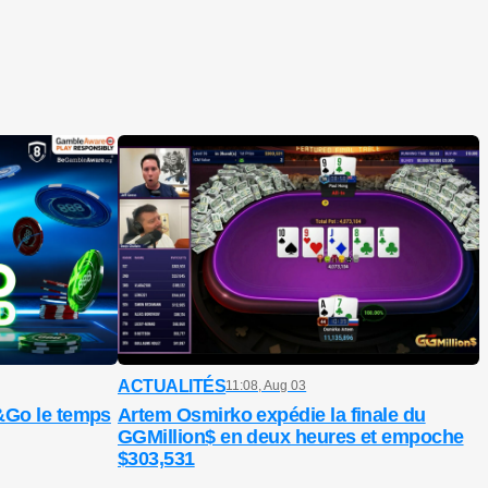
ACTUALITÉS
11:08, Aug 03
t&Go le temps
Artem Osmirko expédie la finale du
GGMillion$ en deux heures et empoche
$303,531