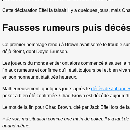
Cette déclaration Effel la faisait il y a quelques jours, mais 
Fausses rumeurs puis décès
Ce premier hommage rendu à Brown avait semé le trouble sur Twi
déjà éteint, dont Doyle Brunson.
Les joueurs du monde entier ont alors commencé à saluer la 
fin aux rumeurs et confirme qu’il était toujours bel et bien v
en son honneur et était très heureux.
Malheureusement, quelques jours après le
décès de Johanne
poker a bien été confirmée. Chad Brown est décédé aujourd’hui
Le mot de la fin pour Chad Brown, cité par Jack Effel lors de l
«
Je vois ma situation comme une main de poker. Il y a tant de 
quand même.