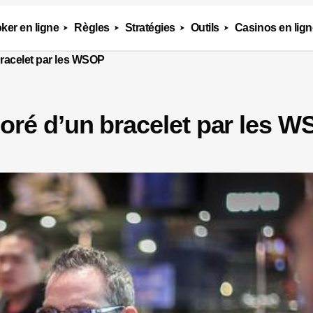
ker en ligne
Règles
Stratégies
Outils
Casinos en lign
racelet par les WSOP
ré d’un bracelet par les 