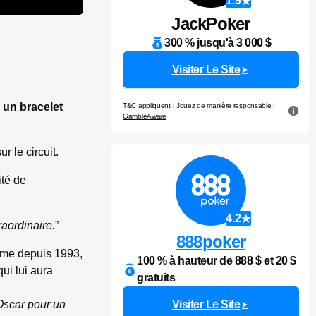
1.9
JackPoker
300 % jusqu'à 3 000 $
Visiter Le Site
 un bracelet
T&C appliquent | Jouez de manière responsable |
GambleAware
r le circuit.
ité de
4.2
aordinaire.
”
888poker
rme depuis 1993,
100 % à hauteur de 888 $ et 20 $
ui lui aura
gratuits
Visiter Le Site
Oscar pour un