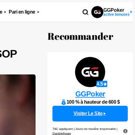
GGPoker
e
Pari en ligne
active bonuses
Recommander
WSOP
4.5
GGPoker
100 % à hauteur de 600 $
Visiter Le Site
T&C appliquent | Jouez de manière responsable |
GambleAware