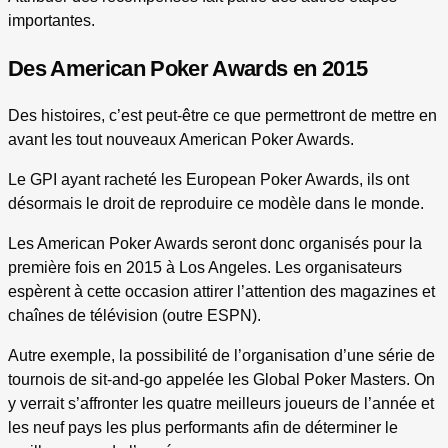
importantes.
Des American Poker Awards en 2015
Des histoires, c’est peut-être ce que permettront de mettre en
avant les tout nouveaux American Poker Awards.
Le GPI ayant racheté les European Poker Awards, ils ont
désormais le droit de reproduire ce modèle dans le monde.
Les American Poker Awards seront donc organisés pour la
première fois en 2015 à Los Angeles. Les organisateurs
espèrent à cette occasion attirer l’attention des magazines et
chaînes de télévision (outre ESPN).
Autre exemple, la possibilité de l’organisation d’une série de
tournois de sit-and-go appelée les Global Poker Masters. On
y verrait s’affronter les quatre meilleurs joueurs de l’année et
les neuf pays les plus performants afin de déterminer le