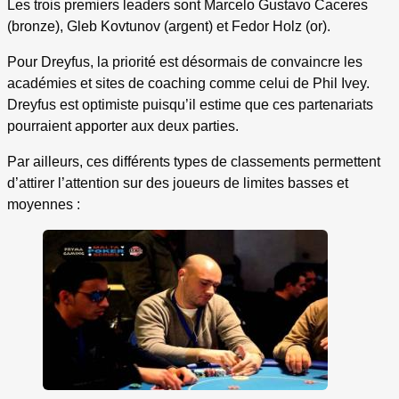
Les trois premiers leaders sont Marcelo Gustavo Caceres
(bronze), Gleb Kovtunov (argent) et Fedor Holz (or).
Pour Dreyfus, la priorité est désormais de convaincre les
académies et sites de coaching comme celui de Phil Ivey.
Dreyfus est optimiste puisqu’il estime que ces partenariats
pourraient apporter aux deux parties.
Par ailleurs, ces différents types de classements permettent
d’attirer l’attention sur des joueurs de limites basses et
moyennes :