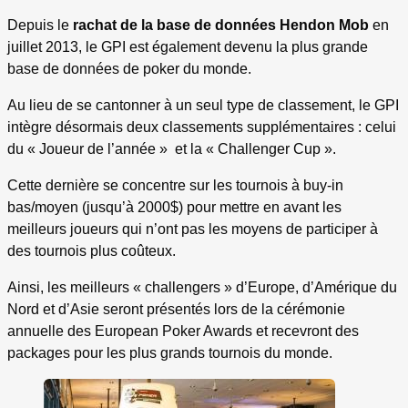
Depuis le
rachat de la base de données Hendon Mob
en
juillet 2013, le GPI est également devenu la plus grande
base de données de poker du monde.
Au lieu de se cantonner à un seul type de classement, le GPI
intègre désormais deux classements supplémentaires : celui
du « Joueur de l’année » et la « Challenger Cup ».
Cette dernière se concentre sur les tournois à buy-in
bas/moyen (jusqu’à 2000$) pour mettre en avant les
meilleurs joueurs qui n’ont pas les moyens de participer à
des tournois plus coûteux.
Ainsi, les meilleurs « challengers » d’Europe, d’Amérique du
Nord et d’Asie seront présentés lors de la cérémonie
annuelle des European Poker Awards et recevront des
packages pour les plus grands tournois du monde.