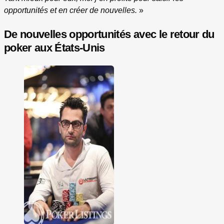
opportunités et en créer de nouvelles.
»
De nouvelles opportunités avec le retour du
poker aux États-Unis