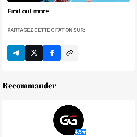
Find out more
PARTAGEZ CETTE CITATION SUR:
Recommander
4.5