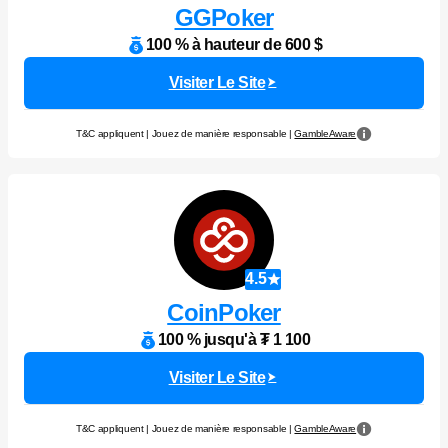
GGPoker
100 % à hauteur de 600 $
Visiter Le Site
T&C appliquent | Jouez de manière responsable |
GambleAware
4.5
CoinPoker
100 % jusqu'à ₮ 1 100
Visiter Le Site
T&C appliquent | Jouez de manière responsable |
GambleAware