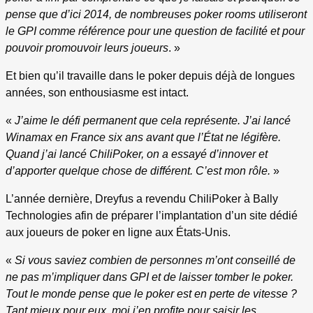
pense que d’ici 2014, de nombreuses poker rooms utiliseront
le GPI comme référence pour une question de facilité et pour
pouvoir promouvoir leurs joueurs
. »
Et bien qu’il travaille dans le poker depuis déjà de longues
années, son enthousiasme est intact.
«
J’aime le défi permanent que cela représente. J’ai lancé
Winamax en France six ans avant que l’État ne légifère.
Quand j’ai lancé ChiliPoker, on a essayé d’innover et
d’apporter quelque chose de différent. C’est mon rôle.
»
L’année dernière, Dreyfus a revendu ChiliPoker à Bally
Technologies afin de préparer l’implantation d’un site dédié
aux joueurs de poker en ligne aux États-Unis.
«
Si vous saviez combien de personnes m’ont conseillé de
ne pas m’impliquer dans GPI et de laisser tomber le poker.
Tout le monde pense que le poker est en perte de vitesse ?
Tant mieux pour eux, moi j’en profite pour saisir les