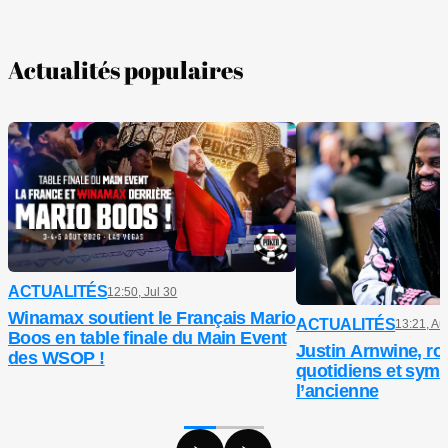
Actualités populaires
ACTUALITÉS
12:50, Jul 30
Winamax soutient le Français Mario
ACTUALITÉS
13:21, Au
Boos en table finale du Main Event
Justin Arnwine, ro
des WSOP !
quotidiens et symb
l’ancienne