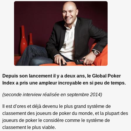
Depuis son lancement il y a deux ans, le Global Poker
Index a pris une ampleur incroyable en si peu de temps.
(seconde interview réalisée en septembre 2014)
Il est d’ores et déjà devenu le plus grand système de
classement des joueurs de poker du monde, et la plupart des
joueurs de poker le considère comme le système de
classement le plus viable.