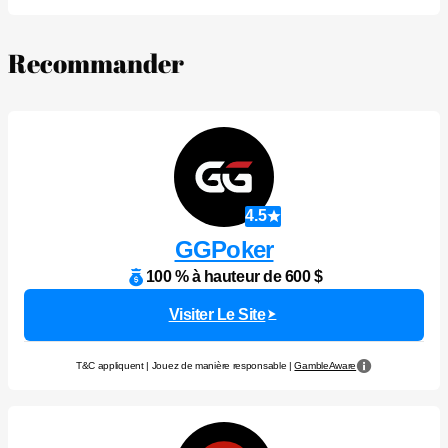
Recommander
4.5
GGPoker
100 % à hauteur de 600 $
Visiter Le Site
T&C appliquent | Jouez de manière responsable |
GambleAware