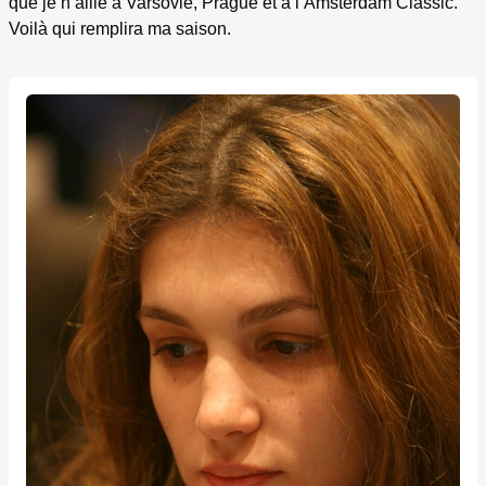
que je n’aille à Varsovie, Prague et à l’Amsterdam Classic.
Voilà qui remplira ma saison.