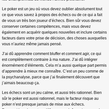
Le poker est un jeu où vous devez oublier absolument tout
ce que vous savez à propos des échecs ou de ce qui a fait
de vous un très bon joueur d’échecs. Bien sûr vous devez
conserver certaines compétences, mais vous devez
également en acquérir quelques nouvelles et inclure certains
facteurs dans votre prise de décision, des choses auxquelles
vous n’auriez même jamais pensé.
J’ai dû apprendre comment bluffer et comment agir, ce qui
est complètement contraire à ma nature. J’ai dû intégrer
énormément d’éléments. Cela m’a aussi quelque part permis
d’apprendre à mieux me connaître. C’est un peu comme de
la psychanalyse, parce que j’ai finalement découvert que
j’aimais beaucoup ça.
Les échecs sont un jeu calme, et aussi très rationnel. Bien
sûr le poker est aussi rationnel, mais le facteur risque au
poker n’est presque jamais de mise aux échecs.