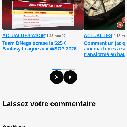
ACTUALITÉS WSOP
ACTUALITÉS
11:53, Aug 07
11:18, Au
Team DNegs écrase la $25K
Comment un jackp
Fantasy League aux WSOP 2026
aux machines à so
transformé en batai
entre ex
Laissez votre commentaire
Your Name: