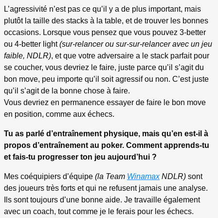
L’agressivité n’est pas ce qu’il y a de plus important, mais
plutôt la taille des stacks à la table, et de trouver les bonnes
occasions. Lorsque vous pensez que vous pouvez 3-better
ou 4-better light
(sur-relancer ou sur-sur-relancer avec un jeu
faible, NDLR)
, et que votre adversaire a le stack parfait pour
se coucher, vous devriez le faire, juste parce qu’il s’agit du
bon move, peu importe qu’il soit agressif ou non. C’est juste
qu’il s’agit de la bonne chose à faire.
Vous devriez en permanence essayer de faire le bon move
en position, comme aux échecs.
Tu as parlé d’entraînement physique, mais qu’en est-il à
propos d’entraînement au poker. Comment apprends-tu
et fais-tu progresser ton jeu aujourd’hui ?
Mes coéquipiers d’équipe
(la Team
Winamax
NDLR)
sont
des joueurs très forts et qui ne refusent jamais une analyse.
Ils sont toujours d’une bonne aide. Je travaille également
avec un coach, tout comme je le ferais pour les échecs.