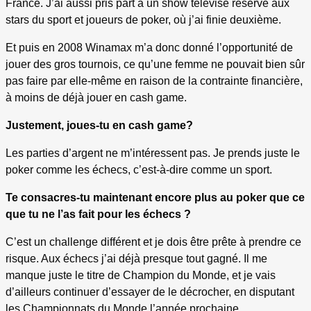
France. J’ai aussi pris part à un show télévisé réservé aux
stars du sport et joueurs de poker, où j’ai finie deuxième.
Et puis en 2008 Winamax m’a donc donné l’opportunité de
jouer des gros tournois, ce qu’une femme ne pouvait bien sûr
pas faire par elle-même en raison de la contrainte financière,
à moins de déjà jouer en cash game.
Justement, joues-tu en cash game?
Les parties d’argent ne m’intéressent pas. Je prends juste le
poker comme les échecs, c’est-à-dire comme un sport.
Te consacres-tu maintenant encore plus au poker que ce
que tu ne l’as fait pour les échecs ?
C’est un challenge différent et je dois être prête à prendre ce
risque. Aux échecs j’ai déjà presque tout gagné. Il me
manque juste le titre de Champion du Monde, et je vais
d’ailleurs continuer d’essayer de le décrocher, en disputant
les Championnats du Monde l’année prochaine.