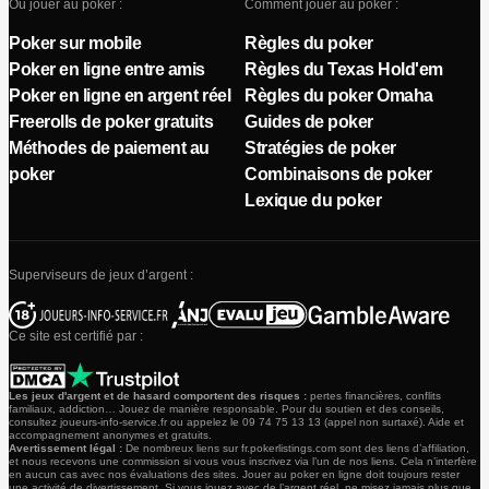
Où jouer au poker :
Comment jouer au poker :
Poker sur mobile
Règles du poker
Poker en ligne entre amis
Règles du Texas Hold'em
Poker en ligne en argent réel
Règles du poker Omaha
Freerolls de poker gratuits
Guides de poker
Méthodes de paiement au
Stratégies de poker
poker
Combinaisons de poker
Lexique du poker
Superviseurs de jeux d’argent :
Ce site est certifié par :
Les jeux d'argent et de hasard comportent des risques :
pertes financières, conflits
familiaux, addiction… Jouez de manière responsable. Pour du soutien et des conseils,
consultez joueurs-info-service.fr ou appelez le 09 74 75 13 13 (appel non surtaxé). Aide et
accompagnement anonymes et gratuits.
Avertissement légal :
De nombreux liens sur fr.pokerlistings.com sont des liens d’affiliation,
et nous recevons une commission si vous vous inscrivez via l’un de nos liens. Cela n’interfère
en aucun cas avec nos évaluations des sites. Jouer au poker en ligne doit toujours rester
une activité de divertissement. Si vous jouez avec de l’argent réel, ne misez jamais plus que