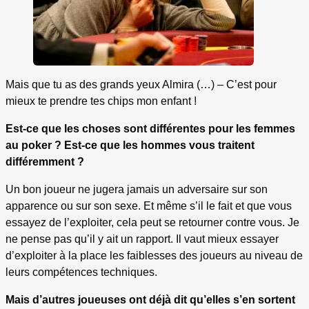
Mais que tu as des grands yeux Almira (…) – C’est pour
mieux te prendre tes chips mon enfant !
Est-ce que les choses sont différentes pour les femmes
au poker ? Est-ce que les hommes vous traitent
différemment ?
Un bon joueur ne jugera jamais un adversaire sur son
apparence ou sur son sexe. Et même s’il le fait et que vous
essayez de l’exploiter, cela peut se retourner contre vous. Je
ne pense pas qu’il y ait un rapport. Il vaut mieux essayer
d’exploiter à la place les faiblesses des joueurs au niveau de
leurs compétences techniques.
Mais d’autres joueuses ont déjà dit qu’elles s’en sortent