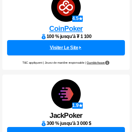
4.5
CoinPoker
100 % jusqu'à ₮ 1 100
Visiter Le Site
T&C appliquent | Jouez de manière responsable |
GambleAware
1.9
JackPoker
300 % jusqu'à 3 000 $