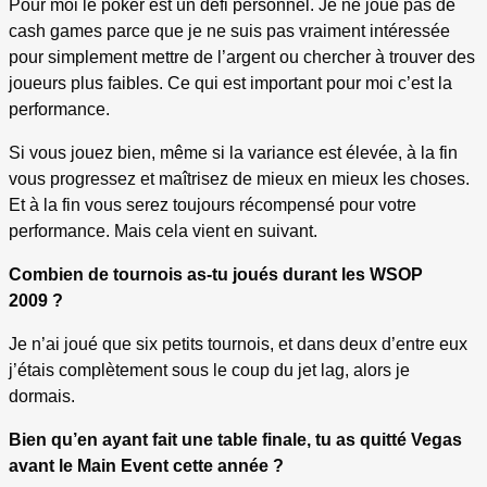
Pour moi le poker est un défi personnel. Je ne joue pas de
cash games parce que je ne suis pas vraiment intéressée
pour simplement mettre de l’argent ou chercher à trouver des
joueurs plus faibles. Ce qui est important pour moi c’est la
performance.
Si vous jouez bien, même si la variance est élevée, à la fin
vous progressez et maîtrisez de mieux en mieux les choses.
Et à la fin vous serez toujours récompensé pour votre
performance. Mais cela vient en suivant.
Combien de tournois as-tu joués durant les WSOP
2009 ?
Je n’ai joué que six petits tournois, et dans deux d’entre eux
j’étais complètement sous le coup du jet lag, alors je
dormais.
Bien qu’en ayant fait une table finale, tu as quitté Vegas
avant le Main Event cette année ?