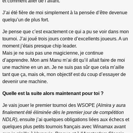
et comment aller de l’avant.
J’ai été fière de moi simplement à la pensée d’être devenue
quelqu’un de plus fort.
Je pense que c’est exactement ce qui a pu se voir dans mon
tournoi. J’ai joué trois jours contre d’excellents joueurs. A un
moment j’étais presque chip leader.
Mais je ne suis pas une magicienne, je continue
d’apprendre. Mon ami Manu m’ai dit qu’il allait faire de moi
une machine en un an. Je ne suis pas sûr que cela m’aille
tant que ça, mais ok, mon objectif est du coup d’essayer de
devenir une machine.
Quelle est la suite alors maintenant pour toi ?
Je vais jouer le premier tournoi des WSOPE
(Almira y aura
finalement été éliminée dès le premier jour de compétition
NDLR)
, ensuite j’ai quelques obligations liées aux échecs et
quelques plus petits tournois français avec Winamax avant