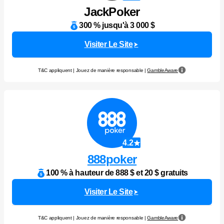
JackPoker
300 % jusqu'à 3 000 $
Visiter Le Site
T&C appliquent | Jouez de manière responsable |
GambleAware
4.2
888poker
100 % à hauteur de 888 $ et 20 $ gratuits
Visiter Le Site
T&C appliquent | Jouez de manière responsable |
GambleAware