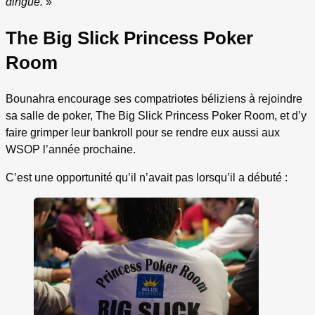
dingue.
»
The Big Slick Princess Poker
Room
Bounahra encourage ses compatriotes béliziens à rejoindre
sa salle de poker, The Big Slick Princess Poker Room, et d’y
faire grimper leur bankroll pour se rendre eux aussi aux
WSOP l’année prochaine.
C’est une opportunité qu’il n’avait pas lorsqu’il a débuté :