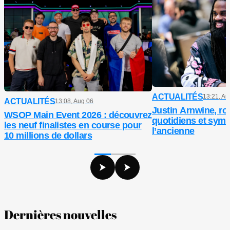
ACTUALITÉS
13:21, Au
ACTUALITÉS
13:08, Aug 06
Justin Arnwine, ro
WSOP Main Event 2026 : découvrez
quotidiens et symb
les neuf finalistes en course pour
l’ancienne
10 millions de dollars
Dernières nouvelles