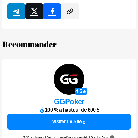
Recommander
4.5
GGPoker
100 % à hauteur de 600 $
Visiter Le Site
T&C appliquent | Jouez de manière responsable |
GambleAware