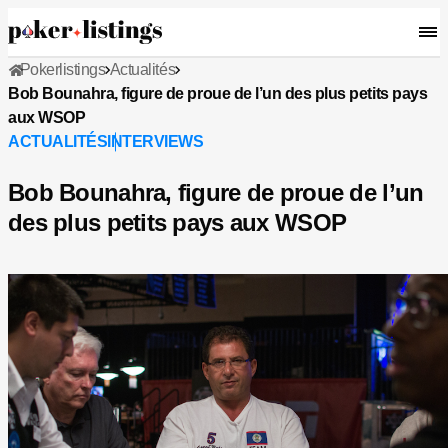
Pokerlistings
Actualités
Bob Bounahra, figure de proue de l’un des plus petits pays
aux WSOP
ACTUALITÉS
INTERVIEWS
Bob Bounahra, figure de proue de l’un
des plus petits pays aux WSOP