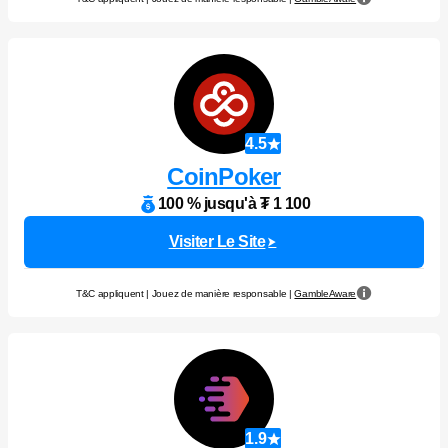
4.5
CoinPoker
100 % jusqu'à ₮ 1 100
Visiter Le Site
T&C appliquent | Jouez de manière responsable |
GambleAware
1.9