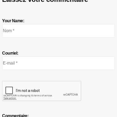
Your Name:
Courriel:
Commentaire: