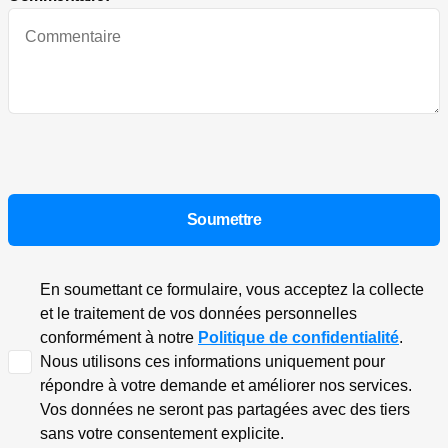
En soumettant ce formulaire, vous acceptez la collecte
et le traitement de vos données personnelles
conformément à notre
Politique de confidentialité
.
Nous utilisons ces informations uniquement pour
répondre à votre demande et améliorer nos services.
Vos données ne seront pas partagées avec des tiers
sans votre consentement explicite.