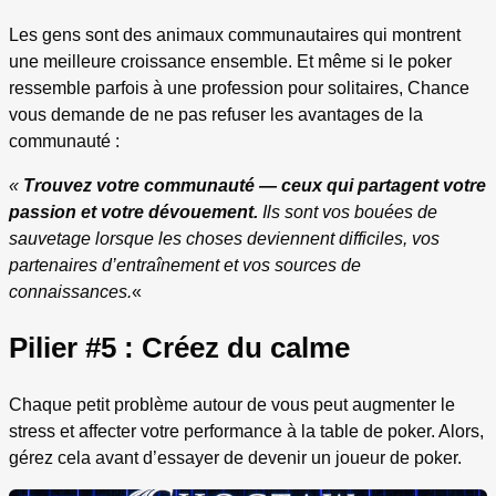
Les gens sont des animaux communautaires qui montrent
une meilleure croissance ensemble. Et même si le poker
ressemble parfois à une profession pour solitaires, Chance
vous demande de ne pas refuser les avantages de la
communauté :
«
Trouvez votre communauté — ceux qui partagent votre
passion et votre dévouement.
Ils sont vos bouées de
sauvetage lorsque les choses deviennent difficiles, vos
partenaires d’entraînement et vos sources de
connaissances.
«
Pilier #5 : Créez du calme
Chaque petit problème autour de vous peut augmenter le
stress et affecter votre performance à la table de poker. Alors,
gérez cela avant d’essayer de devenir un joueur de poker.