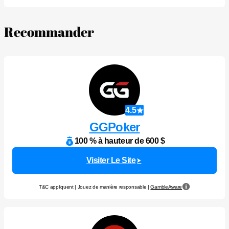
Recommander
4.5
GGPoker
100 % à hauteur de 600 $
Visiter Le Site
T&C appliquent | Jouez de manière responsable |
GambleAware