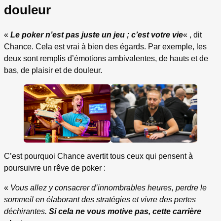
douleur
«
Le poker n’est pas juste un jeu ; c’est votre vie
« , dit
Chance. Cela est vrai à bien des égards. Par exemple, les
deux sont remplis d’émotions ambivalentes, de hauts et de
bas, de plaisir et de douleur.
C’est pourquoi Chance avertit tous ceux qui pensent à
poursuivre un rêve de poker :
«
Vous allez y consacrer d’innombrables heures, perdre le
sommeil en élaborant des stratégies et vivre des pertes
déchirantes.
Si cela ne vous motive pas, cette carrière