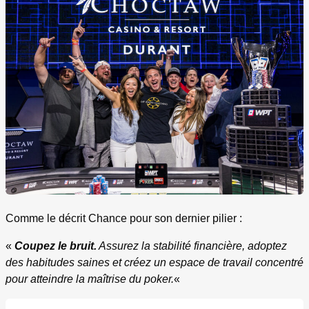
Comme le décrit Chance pour son dernier pilier :
«
Coupez le bruit.
Assurez la stabilité financière, adoptez
des habitudes saines et créez un espace de travail concentré
pour atteindre la maîtrise du poker.
«