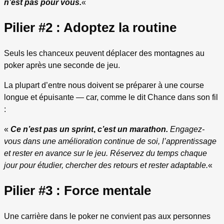
n’est pas pour vous.
«
Pilier #2 : Adoptez la routine
Seuls les chanceux peuvent déplacer des montagnes au
poker après une seconde de jeu.
La plupart d’entre nous doivent se préparer à une course
longue et épuisante — car, comme le dit Chance dans son fil
:
«
Ce n’est pas un sprint
,
c’est un marathon.
Engagez-
vous dans une amélioration continue de soi, l’apprentissage
et rester en avance sur le jeu. Réservez du temps chaque
jour pour étudier, chercher des retours et rester adaptable.
«
Pilier #3 : Force mentale
Une carrière dans le poker ne convient pas aux personnes