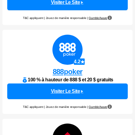
Visiter Le Site
T&C appliquent | Jouez de manière responsable |
GambleAware
4.2
888poker
100 % à hauteur de 888 $ et 20 $ gratuits
Visiter Le Site
T&C appliquent | Jouez de manière responsable |
GambleAware