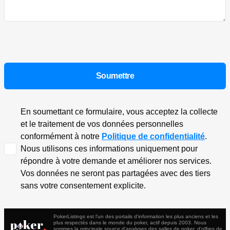
En soumettant ce formulaire, vous acceptez la collecte
et le traitement de vos données personnelles
conformément à notre
Politique de confidentialité
.
Nous utilisons ces informations uniquement pour
répondre à votre demande et améliorer nos services.
Vos données ne seront pas partagées avec des tiers
sans votre consentement explicite.
PokerListings est l'un des portails d'information les plus anciens et les
plus respectés dans le monde du poker, actif depuis 2003. Nous
sommes la principale source d'analyses des salles de poker, d'offres de