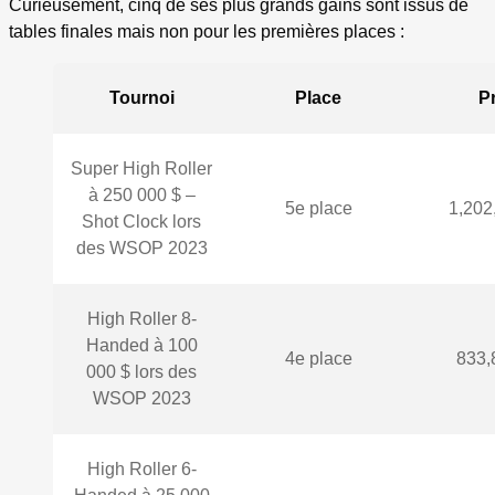
Curieusement, cinq de ses plus grands gains sont issus de
tables finales mais non pour les premières places :
Tournoi
Place
Pr
Super High Roller
à 250 000 $ –
5e place
1,202
Shot Clock lors
des WSOP 2023
High Roller 8-
Handed à 100
4e place
833,
000 $ lors des
WSOP 2023
High Roller 6-