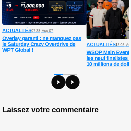
ACTUALITÉS
07:28, Aug 07
Overlay garanti : ne manquez pas
le Saturday Crazy Overdrive de
ACTUALITÉS
13:08, Au
WPT Global !
WSOP Main Event 
les neuf finalistes
10 millions de doll
Laissez votre commentaire