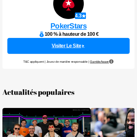
4.3
PokerStars
100 % à hauteur de 100 €
Visiter Le Site
T&C appliquent | Jouez de manière responsable |
GambleAware
Actualités populaires