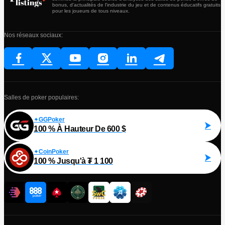
bonus, d'actualités de l'industrie du jeu et de contenus éducatifs gratuits
pour les joueurs de tous niveaux.
Nos réseaux sociaux:
Salles de poker populaires:
GGPoker
100 % À Hauteur De 600 $
CoinPoker
100 % Jusqu'à ₮ 1 100