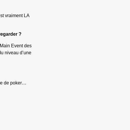
est vraiment LA
regarder ?
u Main Event des
 du niveau d’une
ble de poker…