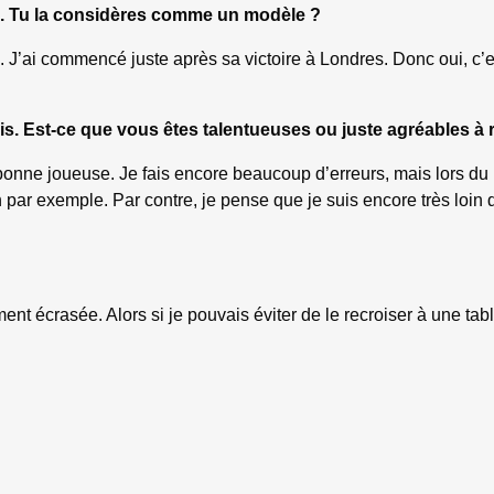
d. Tu la considères comme un modèle ?
e. J’ai commencé juste après sa victoire à Londres. Donc oui, c’
s. Est-ce que vous êtes talentueuses ou juste agréables à 
 bonne joueuse. Je fais encore beaucoup d’erreurs, mais lors d
par exemple. Par contre, je pense que je suis encore très loin
nt écrasée. Alors si je pouvais éviter de le recroiser à une ta