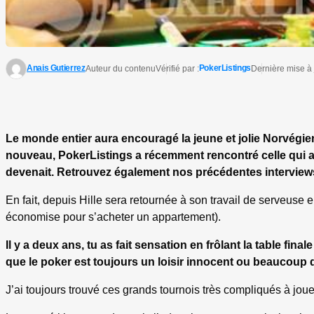
Anais Gutierrez
PokerListings
Auteur du contenu
Vérifié par :
Dernière mise à j
Le monde entier aura encouragé la jeune et jolie Norvégi
nouveau, PokerListings a récemment rencontré celle qui a
devenait. Retrouvez également nos précédentes interviews
En fait, depuis Hille sera retournée à son travail de serveuse
économise pour s’acheter un appartement).
Il y a deux ans, tu as fait sensation en frôlant la table fi
que le poker est toujours un loisir innocent ou beaucoup 
J’ai toujours trouvé ces grands tournois très compliqués à jou