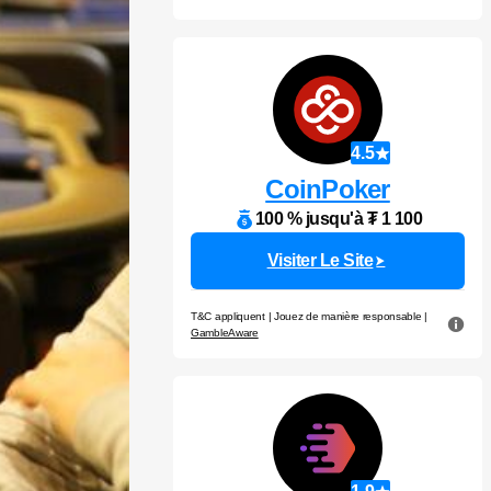
4.5
CoinPoker
100 % jusqu'à ₮ 1 100
Visiter Le Site
T&C appliquent | Jouez de manière responsable |
GambleAware