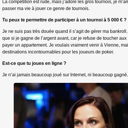
La compétition est rude, mais j’adore les gros tournois, je m’a
passer ma vie à jouer ce genre de tournois.
Tu peux te permettre de participer à un tournoi à 5 000 € ?
Je ne suis pas très douée quand il s’agit de gérer ma bankroll.
que si je gagne de l’argent avant, car je refuse de toucher a
payer un appartement. Je voulais vraiment venir à Vienne, mai
destinations incontournables pour les joueurs de poker.
Est-ce que tu joues en ligne ?
Je n’ai jamais beaucoup joué sur Internet, ni beaucoup gagné.