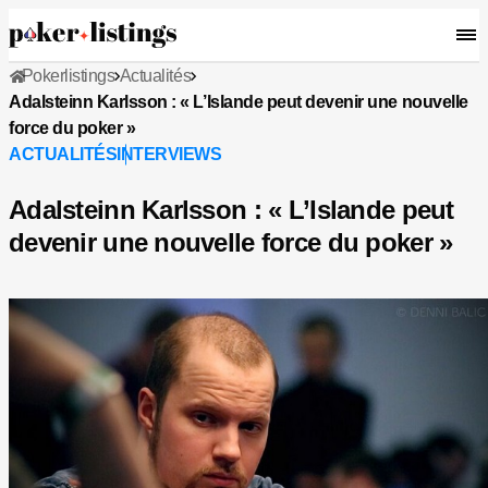
Pokerlistings
Actualités
Adalsteinn Karlsson : « L’Islande peut devenir une nouvelle
force du poker »
ACTUALITÉS
INTERVIEWS
Adalsteinn Karlsson : « L’Islande peut
devenir une nouvelle force du poker »