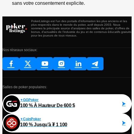
sans votre consentement explicite.
PokerListings est l'un des portails d'information les plus anciens et les
plus respectés dans le monde du poker, actif depuis 2003. Nous
sommes la principale source d'analyses des salles de poker, d'offres de
bonus, d'actualités de l'industrie du jeu et de contenus éducatifs gratuits
pour les joueurs de tous niveaux.
Nos réseaux sociaux:
Salles de poker populaires:
GGPoker
100 % À Hauteur De 600 $
CoinPoker
100 % Jusqu'à ₮ 1 100