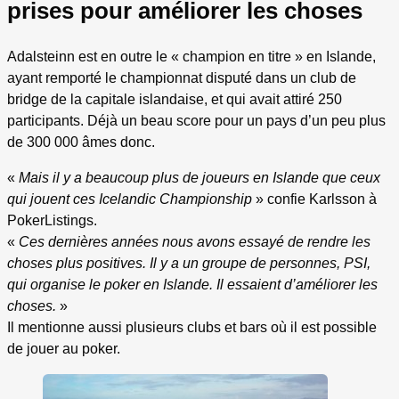
prises pour améliorer les choses
Adalsteinn est en outre le « champion en titre » en Islande,
ayant remporté le championnat disputé dans un club de
bridge de la capitale islandaise, et qui avait attiré 250
participants. Déjà un beau score pour un pays d’un peu plus
de 300 000 âmes donc.
«
Mais il y a beaucoup plus de joueurs en Islande que ceux
qui jouent ces Icelandic Championship
» confie Karlsson à
PokerListings.
«
Ces dernières années nous avons essayé de rendre les
choses plus positives. Il y a un groupe de personnes, PSI,
qui organise le poker en Islande. Il essaient d’améliorer les
choses.
»
Il mentionne aussi plusieurs clubs et bars où il est possible
de jouer au poker.