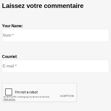
Laissez votre commentaire
Your Name:
Courriel: