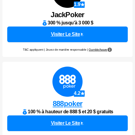
1.9
JackPoker
300 % jusqu'à 3 000 $
Visiter Le Site
T&C appliquent | Jouez de manière responsable |
GambleAware
4.2
888poker
100 % à hauteur de 888 $ et 20 $ gratuits
Visiter Le Site