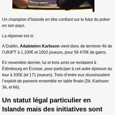
Un champion d’Islande en titre confiant sur le futur du poker
en son pays.
La réponse est si.
A Dublin,
Adalsteinn Karlsson
vient donc de terminer 4è de
l’UKIPT à 1.100€ et 1002 joueurs, pour 56 470€ de gains.
En novembre dernier, lui et trois amis se rendaient à
Édimbourg en Écosse, pour participer à cet autre épreuve du
tour à 330£ (et 171 joueurs). Trois d’entre eux réussissaient
l’exploit de parvenir ensemble en table finale (2è, Karlsson
3è, et 6è).
Un statut légal particulier en
Islande mais des initiatives sont