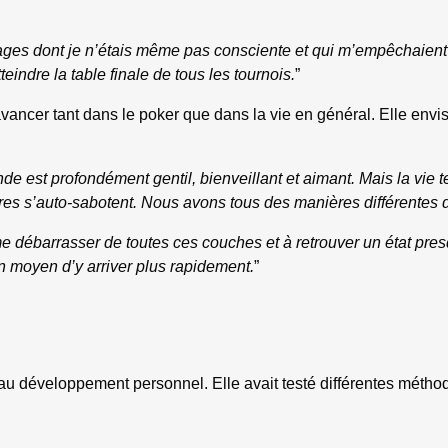
ges dont je n’étais même pas consciente et qui m’empêchaient
teindre la table finale de tous les tournois.
”
’avancer tant dans le poker que dans la vie en général. Elle en
e est profondément gentil, bienveillant et aimant. Mais la vie ter
tres s’auto-sabotent. Nous avons tous des manières différentes d
e débarrasser de toutes ces couches et à retrouver un état pres
n moyen d’y arriver plus rapidement.
”
r au développement personnel. Elle avait testé différentes métho