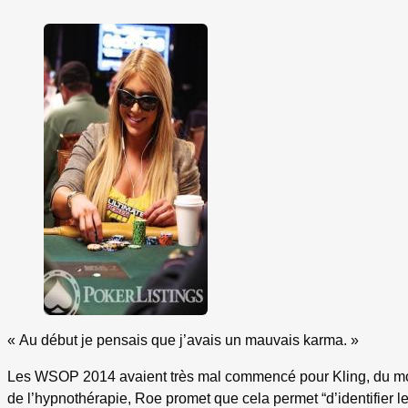
« Au début je pensais que j’avais un mauvais karma. »
Les WSOP 2014 avaient très mal commencé pour Kling, du moins
de l’hypnothérapie, Roe promet que cela permet “d’identifier le