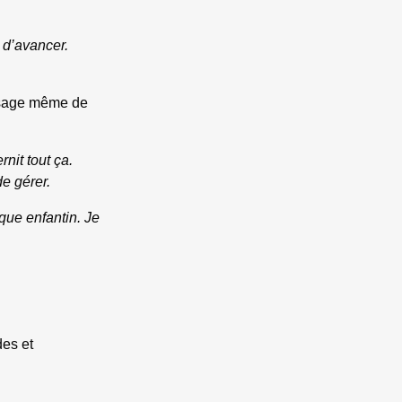
 d’avancer.
visage même de
nit tout ça.
e gérer.
que enfantin. Je
des et