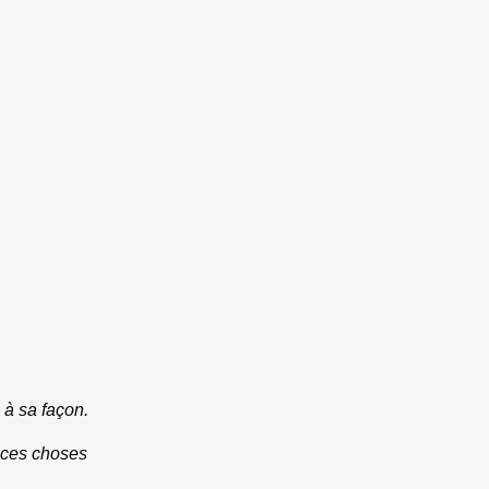
 à sa façon.
s ces choses