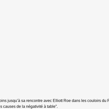
 jusqu’à sa rencontre avec Elliott Roe dans les couloirs du R
s causes de la négativité à table”.