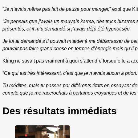
“
Je n’avais même pas fait de pause pour manger,
” explique Kl
“Je pensais que j’avais un mauvais karma, des trucs bizarres se p
présentés, et il m’a demandé si j’avais déjà été hypnotisée.
Je lui ai demandé s’il pouvait m’aider à me débarrasser de cet
pouvait pas faire grand chose en termes d’énergie mais qu’il po
Kling ne savait pas vraiment à quoi s’attendre lorsqu’elle a acc
“
Ce qui est très intéressant, c’est que je n’avais aucun a priori
Tu médites, mais tu passes par différents états en essayant 
compte que je me raccrochais à certaines croyances et de les
Des résultats immédiats