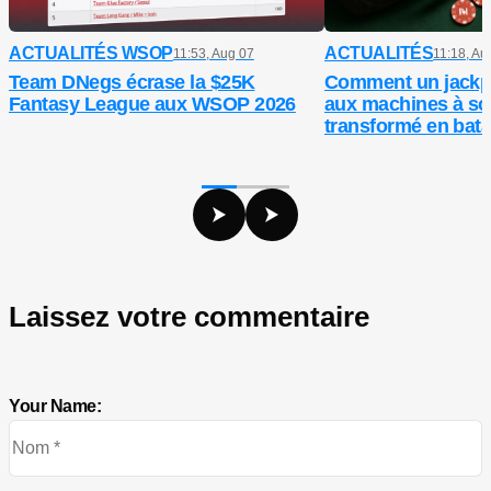
ACTUALITÉS WSOP
ACTUALITÉS
11:53, Aug 07
11:18, Au
Team DNegs écrase la $25K
Comment un jackp
Fantasy League aux WSOP 2026
aux machines à so
transformé en batai
entre ex
Laissez votre commentaire
Your Name: