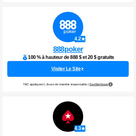
4.2
888poker
100 % à hauteur de 888 $ et 20 $ gratuits
Visiter Le Site
T&C appliquent | Jouez de manière responsable |
GambleAware
4.3