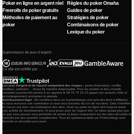
Poker en ligne en argent réel
Règles du poker Omaha
Freerolls de poker gratuits
Guides de poker
Méthodes de paiement au
Stratégies de poker
poker
Combinaisons de poker
Lexique du poker
Superviseurs de jeux d’argent :
Ce site est certifié par :
Les jeux d'argent et de hasard comportent des risques :
pertes financières, conflits
familiaux, addiction… Jouez de manière responsable. Pour du soutien et des conseils,
consultez joueurs-info-service.fr ou appelez le 09 74 75 13 13 (appel non surtaxé). Aide et
accompagnement anonymes et gratuits.
Avertissement légal :
De nombreux liens sur fr.pokerlistings.com sont des liens d’affiliation,
et nous recevons une commission si vous vous inscrivez via l’un de nos liens. Cela n’interfère
en aucun cas avec nos évaluations des sites. Jouer au poker en ligne doit toujours rester
une activité de divertissement. Si vous jouez avec de l’argent réel, ne misez jamais plus que
ce que vous pouvez vous permettre de perdre et jouez uniquement sur des sites sécurisés et
licenciés par des autorités compétentes. Tous les opérateurs listés sur PokerListings sont
licenciés et sécurisés pour jouer.