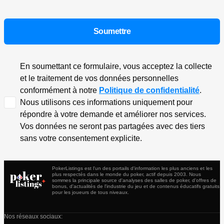
En soumettant ce formulaire, vous acceptez la collecte
et le traitement de vos données personnelles
conformément à notre
Politique de confidentialité
.
Nous utilisons ces informations uniquement pour
répondre à votre demande et améliorer nos services.
Vos données ne seront pas partagées avec des tiers
sans votre consentement explicite.
PokerListings est l'un des portails d'information les plus anciens et les
plus respectés dans le monde du poker, actif depuis 2003. Nous
sommes la principale source d'analyses des salles de poker, d'offres de
bonus, d'actualités de l'industrie du jeu et de contenus éducatifs gratuits
pour les joueurs de tous niveaux.
Nos réseaux sociaux: