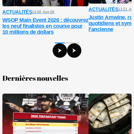
ACTUALITÉS
13:21, Au
ACTUALITÉS
13:08, Aug 06
Justin Arnwine, ro
WSOP Main Event 2026 : découvrez
quotidiens et symb
les neuf finalistes en course pour
l’ancienne
10 millions de dollars
Dernières nouvelles