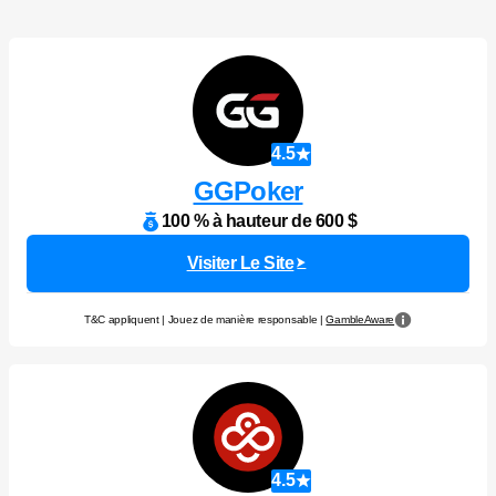
4.5
GGPoker
100 % à hauteur de 600 $
Visiter Le Site
T&C appliquent | Jouez de manière responsable |
GambleAware
4.5