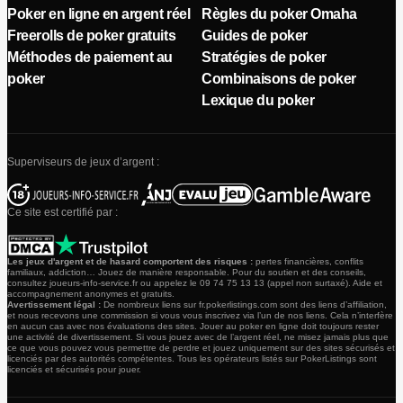
Poker en ligne en argent réel
Règles du poker Omaha
Freerolls de poker gratuits
Guides de poker
Méthodes de paiement au
Stratégies de poker
poker
Combinaisons de poker
Lexique du poker
Superviseurs de jeux d’argent :
Ce site est certifié par :
Les jeux d'argent et de hasard comportent des risques :
pertes financières, conflits
familiaux, addiction… Jouez de manière responsable. Pour du soutien et des conseils,
consultez joueurs-info-service.fr ou appelez le 09 74 75 13 13 (appel non surtaxé). Aide et
accompagnement anonymes et gratuits.
Avertissement légal :
De nombreux liens sur fr.pokerlistings.com sont des liens d’affiliation,
et nous recevons une commission si vous vous inscrivez via l’un de nos liens. Cela n’interfère
en aucun cas avec nos évaluations des sites. Jouer au poker en ligne doit toujours rester
une activité de divertissement. Si vous jouez avec de l’argent réel, ne misez jamais plus que
ce que vous pouvez vous permettre de perdre et jouez uniquement sur des sites sécurisés et
licenciés par des autorités compétentes. Tous les opérateurs listés sur PokerListings sont
licenciés et sécurisés pour jouer.