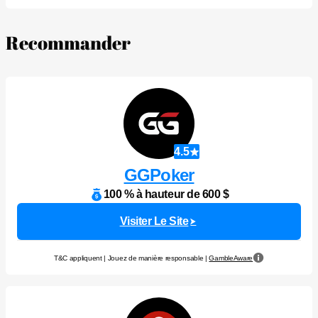
Recommander
4.5
GGPoker
100 % à hauteur de 600 $
Visiter Le Site
T&C appliquent | Jouez de manière responsable |
GambleAware