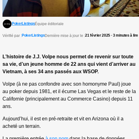
PokerListings
Équipe éditoriale
PokerListings
21 février 2025 · 3 minutes à lire
Vérifié par :
Dernière mise à jour le :
L’histoire de J.J. Volpe nous permet de revenir sur toute
sa vie, d’un jeune homme de 22 ans qui vient d’arriver au
Vietnam, à ses 34 ans passés aux WSOP.
Volpe (à ne pas confondre avec son homonyme Paul) joue
au poker depuis 1981, et il écume Las Vegas et le reste de la
Californie (principalement au Commerce Casino) depuis 11
ans.
Aujourd’hui, il est en pré-retraite et vit en Arizona où il a
acheté un terrain.
La première entrée
à son nom
dans la base de données