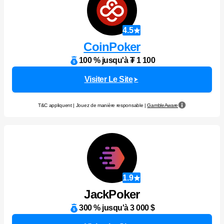
4.5
CoinPoker
100 % jusqu'à ₮ 1 100
Visiter Le Site
T&C appliquent | Jouez de manière responsable |
GambleAware
1.9
JackPoker
300 % jusqu'à 3 000 $