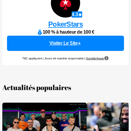
4.3
PokerStars
100 % à hauteur de 100 €
Visiter Le Site
T&C appliquent | Jouez de manière responsable |
GambleAware
Actualités populaires