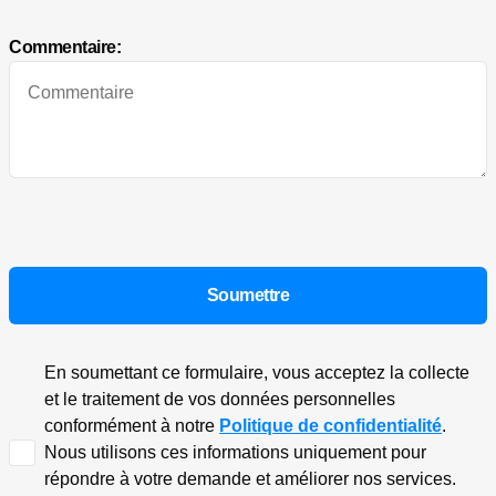
Commentaire:
En soumettant ce formulaire, vous acceptez la collecte
et le traitement de vos données personnelles
conformément à notre
Politique de confidentialité
.
Nous utilisons ces informations uniquement pour
répondre à votre demande et améliorer nos services.