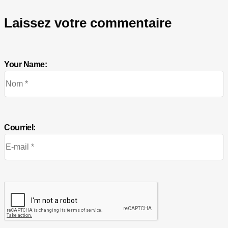
Laissez votre commentaire
Your Name:
Courriel: