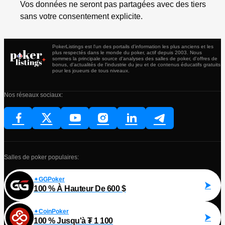
Vos données ne seront pas partagées avec des tiers
sans votre consentement explicite.
PokerListings est l'un des portails d'information les plus anciens et les
plus respectés dans le monde du poker, actif depuis 2003. Nous
sommes la principale source d'analyses des salles de poker, d'offres de
bonus, d'actualités de l'industrie du jeu et de contenus éducatifs gratuits
pour les joueurs de tous niveaux.
Nos réseaux sociaux:
Salles de poker populaires:
GGPoker
100 % À Hauteur De 600 $
CoinPoker
100 % Jusqu'à ₮ 1 100