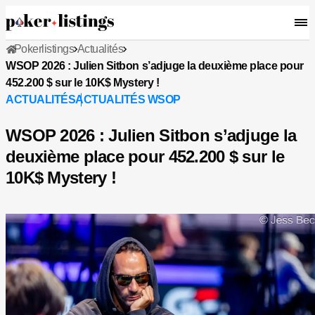
Pokerlistings
Actualités
WSOP 2026 : Julien Sitbon s’adjuge la deuxième place pour
452.200 $ sur le 10K$ Mystery !
ACTUALITÉS
ACTUALITÉS WSOP
WSOP 2026 : Julien Sitbon s’adjuge la
deuxième place pour 452.200 $ sur le
10K$ Mystery !