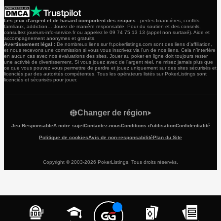
Les jeux d'argent et de hasard comportent des risques :
pertes financières, conflits
familiaux, addiction… Jouez de manière responsable. Pour du soutien et des conseils,
consultez joueurs-info-service.fr ou appelez le 09 74 75 13 13 (appel non surtaxé). Aide et
accompagnement anonymes et gratuits.
Avertissement légal :
De nombreux liens sur fr.pokerlistings.com sont des liens d’affiliation,
et nous recevons une commission si vous vous inscrivez via l’un de nos liens. Cela n’interfère
en aucun cas avec nos évaluations des sites. Jouer au poker en ligne doit toujours rester
une activité de divertissement. Si vous jouez avec de l’argent réel, ne misez jamais plus que
ce que vous pouvez vous permettre de perdre et jouez uniquement sur des sites sécurisés et
licenciés par des autorités compétentes. Tous les opérateurs listés sur PokerListings sont
licenciés et sécurisés pour jouer.
Changer de région
Jeu Responsable
A notre sujet
Contactez-nous
Conditions d'utilisation
Confidentialité
Politique de cookies
Avis de non-responsabilité
Plan du Site
Copyright © 2003-2026 PokerListings. Tous droits réservés.