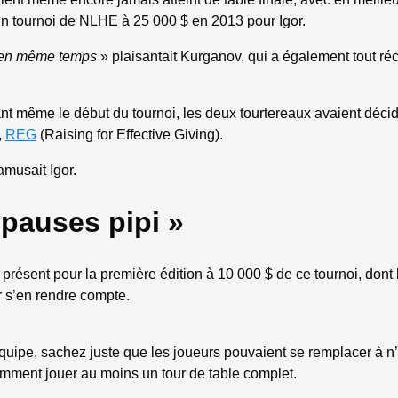
n tournoi de NLHE à 25 000 $ en 2013 pour Igor.
x en même temps
» plaisantait Kurganov, qui a également tout ré
vant même le début du tournoi, les deux tourtereaux avaient déc
,
REG
(Raising for Effective Giving).
amusait Igor.
s pauses pipi »
 présent pour la première édition à 10 000 $ de ce tournoi, don
ur s’en rendre compte.
ipe, sachez juste que les joueurs pouvaient se remplacer à n’
amment jouer au moins un tour de table complet.