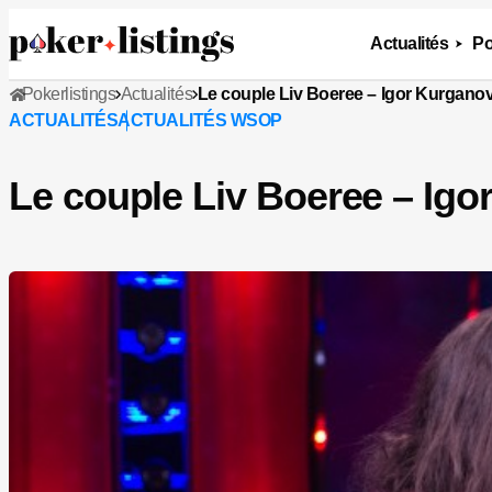
Actualités
Po
Pokerlistings
Actualités
Le couple Liv Boeree – Igor Kurganov 
ACTUALITÉS
ACTUALITÉS WSOP
Le couple Liv Boeree – Igo