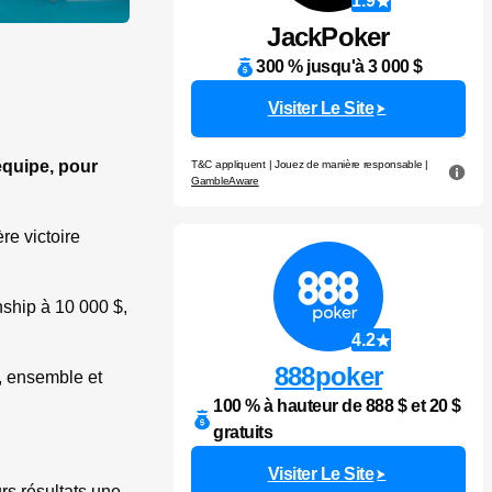
1.9
JackPoker
300 % jusqu'à 3 000 $
Visiter Le Site
équipe, pour
T&C appliquent | Jouez de manière responsable |
GambleAware
re victoire
ship à 10 000 $,
4.2
888poker
, ensemble et
100 % à hauteur de 888 $ et 20 $
gratuits
Visiter Le Site
rs résultats une