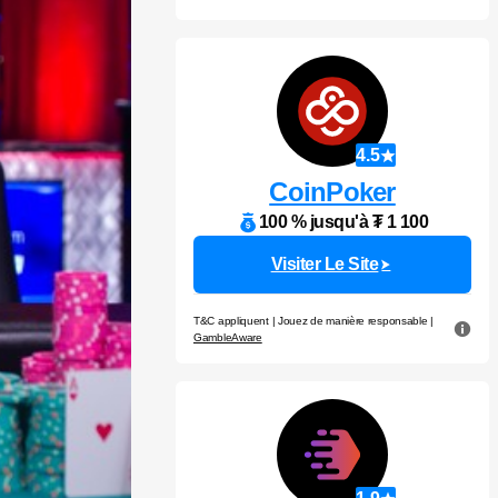
4.5
CoinPoker
100 % jusqu'à ₮ 1 100
Visiter Le Site
T&C appliquent | Jouez de manière responsable |
GambleAware