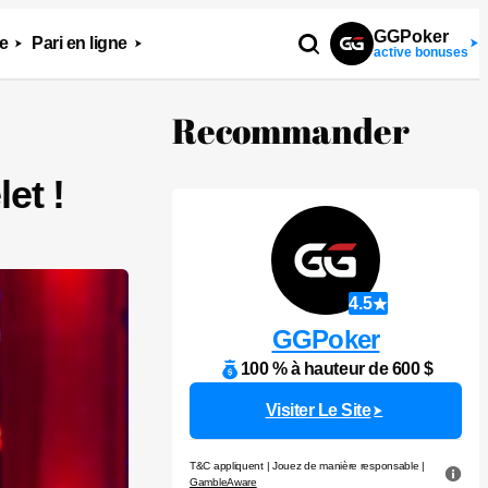
GGPoker
e
Pari en ligne
active bonuses
Recommander
et !
4.5
GGPoker
100 % à hauteur de 600 $
Visiter Le Site
T&C appliquent | Jouez de manière responsable |
GambleAware