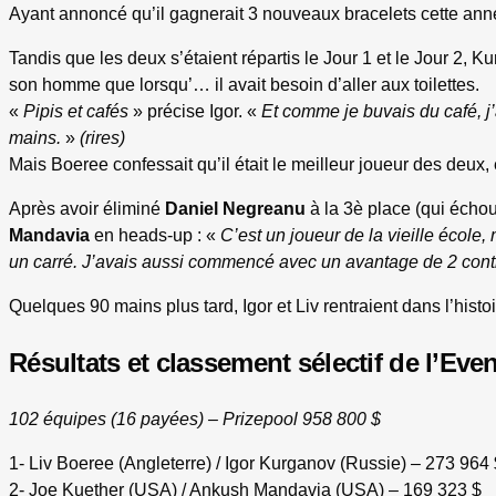
Ayant annoncé qu’il gagnerait 3 nouveaux bracelets cette ann
Tandis que les deux s’étaient répartis le Jour 1 et le Jour 2, K
son homme que lorsqu’… il avait besoin d’aller aux toilettes.
«
Pipis et cafés
» précise Igor. «
Et comme je buvais du café, j
mains.
»
(rires)
Mais Boeree confessait qu’il était le meilleur joueur des deux, et
Après avoir éliminé
Daniel Negreanu
à la 3è place (qui échou
Mandavia
en heads-up : «
C’est un joueur de la vieille école,
un carré. J’avais aussi commencé avec un avantage de 2 cont
Quelques 90 mains plus tard, Igor et Liv rentraient dans l’hist
Résultats et classement sélectif de l’Ev
102 équipes (16 payées) – Prizepool 958 800 $
1- Liv Boeree (Angleterre) / Igor Kurganov (Russie) – 273 964 
2- Joe Kuether (USA) / Ankush Mandavia (USA) – 169 323 $