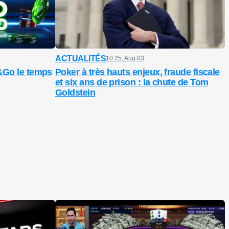
ACTUALITÉS
10:25, Aug 03
t&Go le temps
Poker à très hauts enjeux, fraude fiscale
et six ans de prison : la chute de Tom
Goldstein