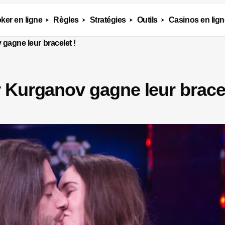
ker en ligne
Règles
Stratégies
Outils
Casinos en lign
gagne leur bracelet !
r Kurganov gagne leur bracel