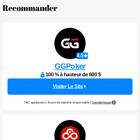
Recommander
4.5
GGPoker
100 % à hauteur de 600 $
Visiter Le Site
T&C appliquent | Jouez de manière responsable |
GambleAware