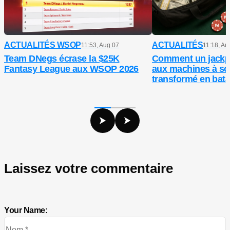
ACTUALITÉS WSOP
ACTUALITÉS
11:53, Aug 07
11:18, Au
Team DNegs écrase la $25K
Comment un jackp
Fantasy League aux WSOP 2026
aux machines à so
transformé en batai
entre ex
Laissez votre commentaire
Your Name: