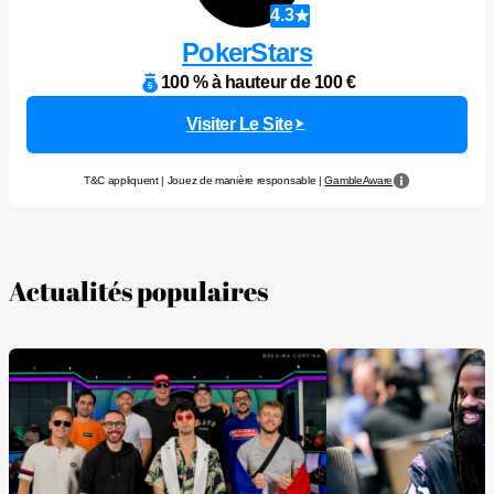
4.3
PokerStars
100 % à hauteur de 100 €
Visiter Le Site
T&C appliquent | Jouez de manière responsable |
GambleAware
Actualités populaires