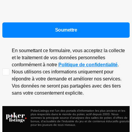
En soumettant ce formulaire, vous acceptez la collecte
et le traitement de vos données personnelles
conformément à notre
Politique de confidentialité
.
Nous utilisons ces informations uniquement pour
répondre à votre demande et améliorer nos services.
Vos données ne seront pas partagées avec des tiers
sans votre consentement explicite.
PokerListings est l'un des portails d'information les plus anciens et les
plus respectés dans le monde du poker, actif depuis 2003. Nous
sommes la principale source d'analyses des salles de poker, d'offres de
bonus, d'actualités de l'industrie du jeu et de contenus éducatifs gratuits
pour les joueurs de tous niveaux.