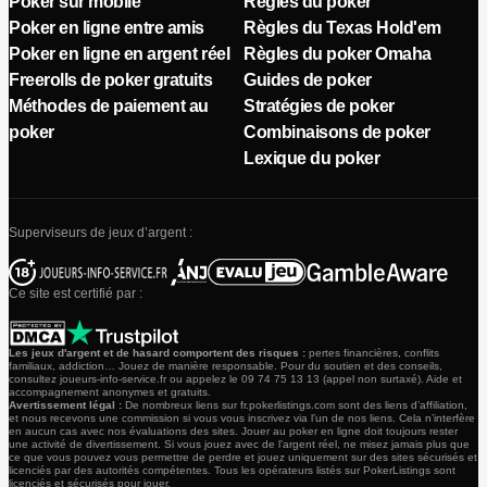
Poker sur mobile
Règles du poker
Poker en ligne entre amis
Règles du Texas Hold'em
Poker en ligne en argent réel
Règles du poker Omaha
Freerolls de poker gratuits
Guides de poker
Méthodes de paiement au
Stratégies de poker
poker
Combinaisons de poker
Lexique du poker
Superviseurs de jeux d’argent :
Ce site est certifié par :
Les jeux d'argent et de hasard comportent des risques :
pertes financières, conflits
familiaux, addiction… Jouez de manière responsable. Pour du soutien et des conseils,
consultez joueurs-info-service.fr ou appelez le 09 74 75 13 13 (appel non surtaxé). Aide et
accompagnement anonymes et gratuits.
Avertissement légal :
De nombreux liens sur fr.pokerlistings.com sont des liens d’affiliation,
et nous recevons une commission si vous vous inscrivez via l’un de nos liens. Cela n’interfère
en aucun cas avec nos évaluations des sites. Jouer au poker en ligne doit toujours rester
une activité de divertissement. Si vous jouez avec de l’argent réel, ne misez jamais plus que
ce que vous pouvez vous permettre de perdre et jouez uniquement sur des sites sécurisés et
licenciés par des autorités compétentes. Tous les opérateurs listés sur PokerListings sont
licenciés et sécurisés pour jouer.