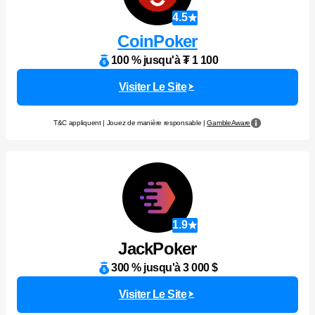
4.5
CoinPoker
100 % jusqu'à ₮ 1 100
Visiter Le Site
T&C appliquent | Jouez de manière responsable |
GambleAware
1.9
JackPoker
300 % jusqu'à 3 000 $
Visiter Le Site