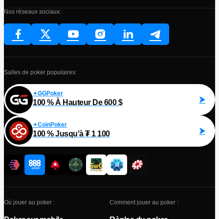
Nos réseaux sociaux:
Salles de poker populaires:
GGPoker
100 % À Hauteur De 600 $
CoinPoker
100 % Jusqu'à ₮ 1 100
Où jouer au poker :
Comment jouer au poker :