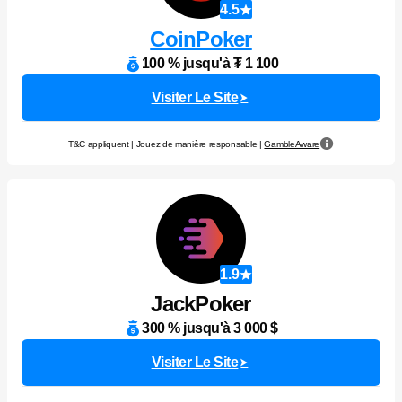
4.5
CoinPoker
100 % jusqu'à ₮ 1 100
Visiter Le Site
T&C appliquent | Jouez de manière responsable |
GambleAware
1.9
JackPoker
300 % jusqu'à 3 000 $
Visiter Le Site