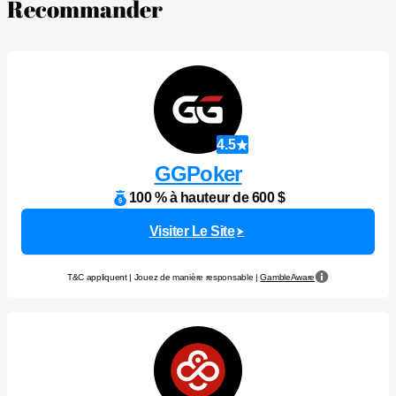
Recommander
4.5
GGPoker
100 % à hauteur de 600 $
Visiter Le Site
T&C appliquent | Jouez de manière responsable |
GambleAware