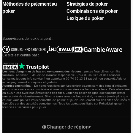
Méthodes de paiement au
Stratégies de poker
poker
Combinaisons de poker
Lexique du poker
Superviseurs de jeux d’argent :
Ce site est certifié par :
Les jeux d'argent et de hasard comportent des risques :
pertes financières, conflits
familiaux, addiction… Jouez de manière responsable. Pour du soutien et des conseils,
consultez joueurs-info-service.fr ou appelez le 09 74 75 13 13 (appel non surtaxé). Aide et
accompagnement anonymes et gratuits.
Avertissement légal :
De nombreux liens sur fr.pokerlistings.com sont des liens d’affiliation,
et nous recevons une commission si vous vous inscrivez via l’un de nos liens. Cela n’interfère
en aucun cas avec nos évaluations des sites. Jouer au poker en ligne doit toujours rester
une activité de divertissement. Si vous jouez avec de l’argent réel, ne misez jamais plus que
ce que vous pouvez vous permettre de perdre et jouez uniquement sur des sites sécurisés et
licenciés par des autorités compétentes. Tous les opérateurs listés sur PokerListings sont
licenciés et sécurisés pour jouer.
Changer de région