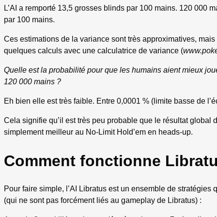
L’AI a remporté 13,5 grosses blinds par 100 mains. 120 000 m
par 100 mains.
Ces estimations de la variance sont très approximatives, mais
quelques calculs avec une calculatrice de variance (
www.poker
Quelle est la probabilité pour que les humains aient mieux jou
120 000 mains ?
Eh bien elle est très faible. Entre 0,0001 % (limite basse de l’éc
Cela signifie qu’il est très peu probable que le résultat global 
simplement meilleur au No-Limit Hold’em en heads-up.
Comment fonctionne Libratu
Pour faire simple, l’AI Libratus est un ensemble de stratégie
(qui ne sont pas forcément liés au gameplay de Libratus) :