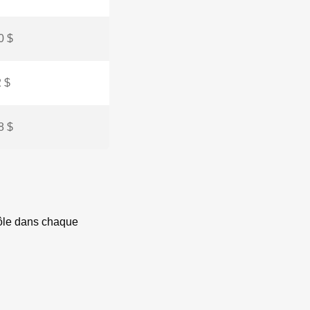
0 $
2 $
8 $
rôle dans chaque