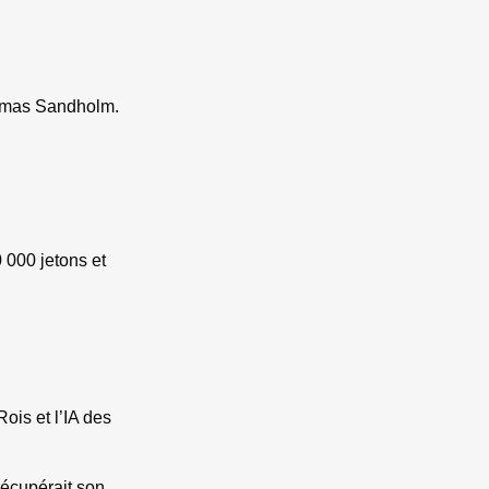
uomas Sandholm.
 000 jetons et
ois et l’IA des
 récupérait son