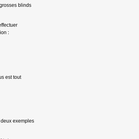
 grosses blinds
ffectuer
ion :
us est tout
ci deux exemples