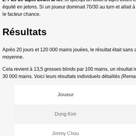
équité en jetons. Si un joueur dominait 70/30 au turn et allait 
le facteur chance.
Résultats
Après 20 jours et 120 000 mains jouées, le résultat était sans
moyenne.
Cela revient à 13,5 grosses blinds par 100 mains, un résultat 
30 000 mains. Voici leurs résultats individuels détaillés
(Remarq
Joueur
Dong Kim
Jimmy Chou