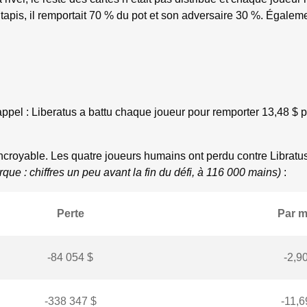
à tapis, il remportait 70 % du pot et son adversaire 30 %. Égalem
 appel : Liberatus a battu chaque joueur pour remporter 13,48 $ 
incroyable. Les quatre joueurs humains ont perdu contre Libratus
ue : chiffres un peu avant la fin du défi, à 116 000 mains)
:
Perte
Par m
-84 054 $
-2,9
-338 347 $
-11,6