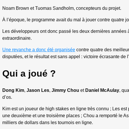
Noam Brown et Tuomas Sandholm, concepteurs du projet.
À l’époque, le programme avait du mal à jouer contre quatre jo
Les développeurs ont donc passé les deux dernières années à p
extraordinaire.
Une revanche a donc été organisée
contre quatre des meilleurs
disputées, et le résultat est sans appel : victoire écrasante de l
Qui a joué ?
Dong Kim
,
Jason Les
,
Jimmy Chou
et
Daniel McAulay
, qu
d’os.
Kim est un joueur de high stakes en ligne très connu ; Les es
une deuxième et une troisième places ; Chou a remporté le As
milliers de dollars dans les tournois en ligne.