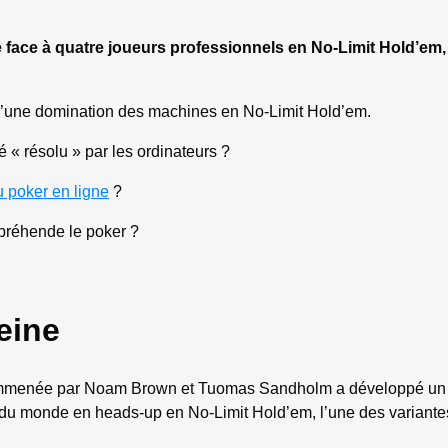
ée face à quatre joueurs professionnels en No-Limit Hold’em,
ve d’une domination des machines en No-Limit Hold’em.
é « résolu » par les ordinateurs ?
u poker en ligne
?
ppréhende le poker ?
eine
on emmenée par Noam Brown et Tuomas Sandholm a développé u
rs du monde en heads-up en No-Limit Hold’em, l’une des variante