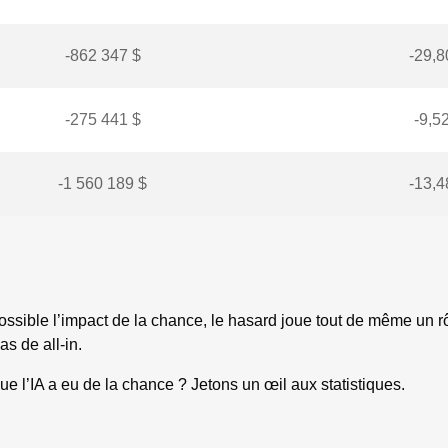
-862 347 $
-29,8
-275 441 $
-9,5
-1 560 189 $
-13,4
 possible l’impact de la chance, le hasard joue tout de même un 
s de all-in.
e l’IA a eu de la chance ? Jetons un œil aux statistiques.