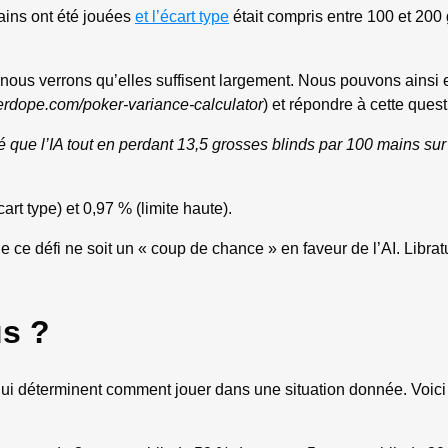
ains ont été jouées
et l’écart type
était compris entre 100 et 200
 nous verrons qu’elles suffisent largement. Nous pouvons ainsi e
dope.com/poker-variance-calculator
) et répondre à cette quest
é que l’IA tout en perdant 13,5 grosses blinds par 100 mains sur
art type) et 0,97 % (limite haute).
de ce défi ne soit un « coup de chance » en faveur de l’AI. Librat
s ?
s qui déterminent comment jouer dans une situation donnée. Voi