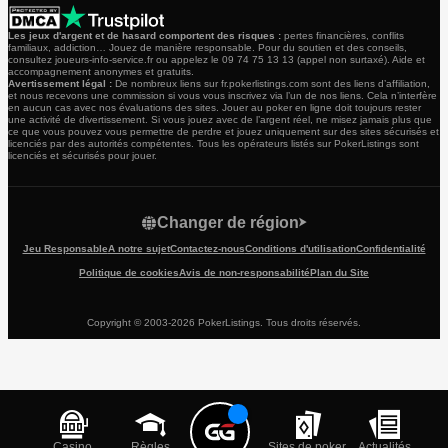
Les jeux d'argent et de hasard comportent des risques :
pertes financières, conflits
familiaux, addiction… Jouez de manière responsable. Pour du soutien et des conseils,
consultez joueurs-info-service.fr ou appelez le 09 74 75 13 13 (appel non surtaxé). Aide et
accompagnement anonymes et gratuits.
Avertissement légal :
De nombreux liens sur fr.pokerlistings.com sont des liens d’affiliation,
et nous recevons une commission si vous vous inscrivez via l’un de nos liens. Cela n’interfère
en aucun cas avec nos évaluations des sites. Jouer au poker en ligne doit toujours rester
une activité de divertissement. Si vous jouez avec de l’argent réel, ne misez jamais plus que
ce que vous pouvez vous permettre de perdre et jouez uniquement sur des sites sécurisés et
licenciés par des autorités compétentes. Tous les opérateurs listés sur PokerListings sont
licenciés et sécurisés pour jouer.
Changer de région
Jeu Responsable
A notre sujet
Contactez-nous
Conditions d'utilisation
Confidentialité
Politique de cookies
Avis de non-responsabilité
Plan du Site
Copyright © 2003-2026 PokerListings. Tous droits réservés.
Casino
Règles
Sites de poker
Actualités