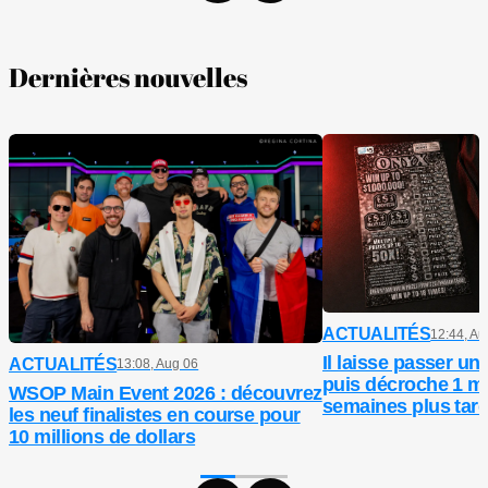
Dernières nouvelles
ACTUALITÉS
12:44, Au
Il laisse passer un 
ACTUALITÉS
13:08, Aug 06
puis décroche 1 mi
WSOP Main Event 2026 : découvrez
semaines plus tar
les neuf finalistes en course pour
10 millions de dollars