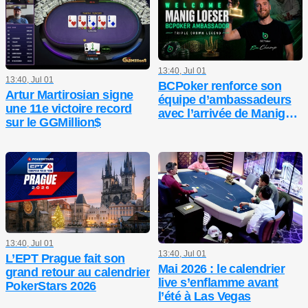
13:40, Jul 01
13:40, Jul 01
BCPoker renforce son
Artur Martirosian signe
équipe d’ambassadeurs
une 11e victoire record
avec l’arrivée de Manig
sur le GGMillion$
Loeser
13:40, Jul 01
13:40, Jul 01
L’EPT Prague fait son
Mai 2026 : le calendrier
grand retour au calendrier
live s’enflamme avant
PokerStars 2026
l’été à Las Vegas