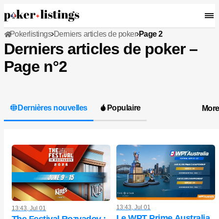
Pokerlistings
Derniers articles de poker
Page 2
Derniers articles de poker –
Page n°2
Dernières nouvelles
Populaire
Mor
13:43, Jul 01
13:43, Jul 01
Le WPT Prime Australia