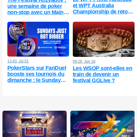
The Festival Rozvadov :
et WPT Australia
une semaine de poker
Championship de retour
non-stop avec un Main
à Sydney en septembre
Event garanti à 500 000 €
2026
13:43, Jul 01
09:26, Jun 18
PokerStars sur FanDuel
Les WSOP sont-elles en
booste ses tournois du
train de devenir un
dimanche : le Sunday
festival GGLive ?
Dynasty passe à 100 000
$ garantis