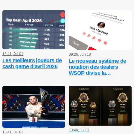
aux légendes du poker
13:41, Jul 01
09:26, Jun 18
Les meilleurs joueurs de
Le nouveau système de
cash game d’avril 2026
notation des dealers
WSOP divise la
communauté poker
13:40, Jul 01
13:41, Jul 01