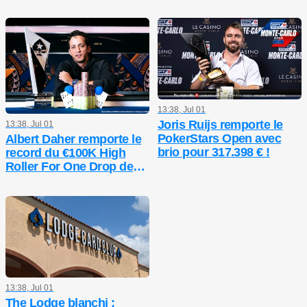
13:38, Jul 01
Joris Ruijs remporte le
13:38, Jul 01
PokerStars Open avec
Albert Daher remporte le
brio pour 317.398 € !
record du €100K High
Roller For One Drop de
l’EPT Monte-Carlo (€2 055
000)
13:38, Jul 01
The Lodge blanchi :