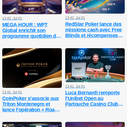
13:42, Jul 01
13:42, Jul 01
RedStar Poker lance des
MEGA HOUR : WPT
missions cash avec Free
Global enrichit son
Blinds et récompenses
programme quotidien de
aléatoires
tournois
13:41, Jul 01
Luca Bernardi remporte
13:41, Jul 01
CoinPoker s’associe aux
l’Unibet Open au
Triton Montenegro et
Partouche Casino Club
lance l’opération « Road
pour 115.000 € !
to Triton » avec un
package à 25 000 $