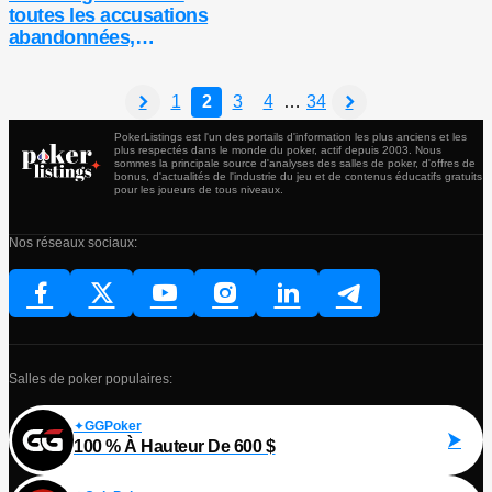
toutes les accusations
abandonnées,
réouverture imminente
1
2
3
4
…
34
PokerListings est l'un des portails d'information les plus anciens et les
plus respectés dans le monde du poker, actif depuis 2003. Nous
sommes la principale source d'analyses des salles de poker, d'offres de
bonus, d'actualités de l'industrie du jeu et de contenus éducatifs gratuits
pour les joueurs de tous niveaux.
Nos réseaux sociaux:
Salles de poker populaires:
GGPoker
100 % À Hauteur De 600 $