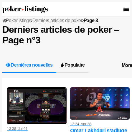
Pokerlistings
Derniers articles de poker
Page 3
Derniers articles de poker –
Page n°3
Dernières nouvelles
Populaire
Mor
12:24, Apr 28
13:38, Jul 01
Omar Lakhdari s’adjuge