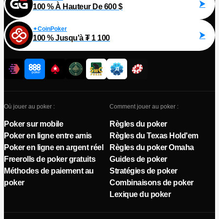
100 % À Hauteur De 600 $
CoinPoker
100 % Jusqu'à ₮ 1 100
Où jouer au poker :
Comment jouer au poker :
Poker sur mobile
Règles du poker
Poker en ligne entre amis
Règles du Texas Hold'em
Poker en ligne en argent réel
Règles du poker Omaha
Freerolls de poker gratuits
Guides de poker
Méthodes de paiement au
Stratégies de poker
poker
Combinaisons de poker
Lexique du poker