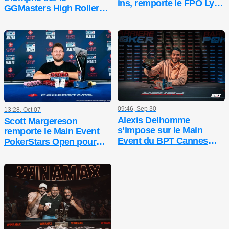
ins, remporte le FPO Lyon
GGMasters High Rollers
pour 43.500 € !
et encaisse 124.000 $ !
09:46, Sep 30
13:28, Oct 07
Alexis Delhomme
Scott Margereson
s’impose sur le Main
remporte le Main Event
Event du BPT Cannes
PokerStars Open pour
pour 20.553 € !
423.700 € !