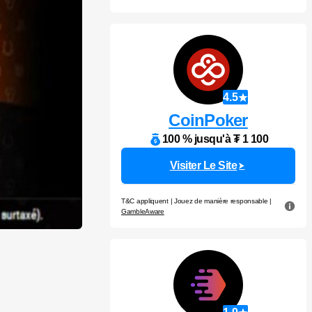
4.5
CoinPoker
100 % jusqu'à ₮ 1 100
Visiter Le Site
T&C appliquent | Jouez de manière responsable |
GambleAware