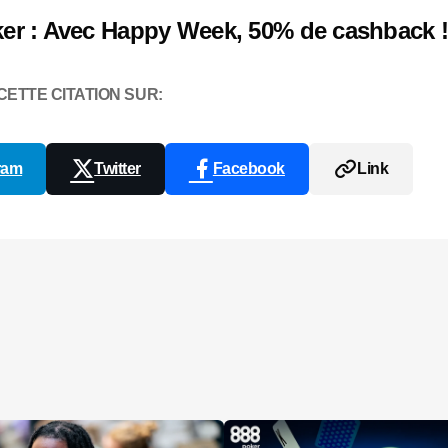
er : Avec Happy Week, 50% de cashback 
ETTE CITATION SUR:
ram
Twitter
Facebook
Link