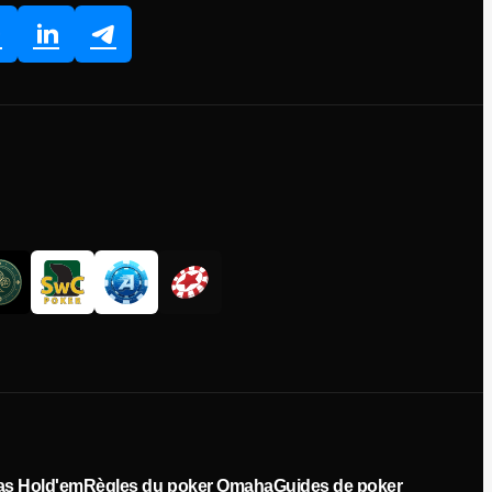
as Hold'em
Règles du poker Omaha
Guides de poker