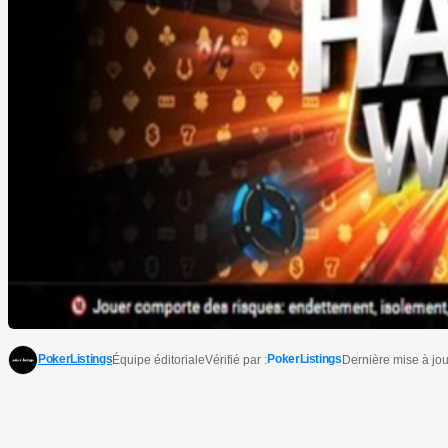
PokerListings
PokerListings
Équipe éditoriale
Vérifié par :
Dernière mise à jour