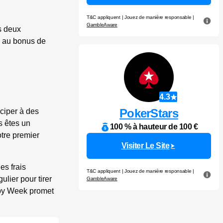
T&C appliquent | Jouez de manière responsable |
GambleAware
s deux
, au bonus de
4.3
PokerStars
ciper à des
s êtes un
100 % à hauteur de 100 €
tre premier
Visiter Le Site
es frais
T&C appliquent | Jouez de manière responsable |
lier pour tirer
GambleAware
appy Week promet