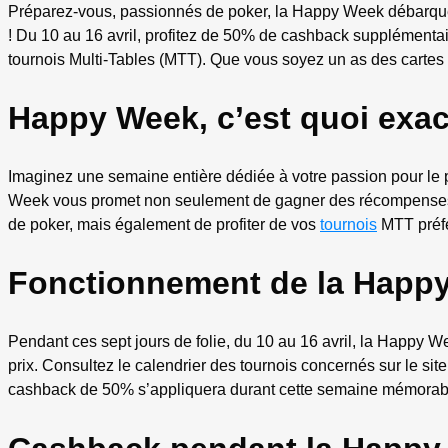
Préparez-vous, passionnés de poker, la Happy Week débarque
! Du 10 au 16 avril, profitez de 50% de cashback supplémentair
tournois Multi-Tables (MTT). Que vous soyez un as des cartes o
Happy Week, c’est quoi exa
Imaginez une semaine entière dédiée à votre passion pour le 
Week vous promet non seulement de gagner des récompenses 
de poker, mais également de profiter de vos
tournois
MTT préfé
Fonctionnement de la Happ
Pendant ces sept jours de folie, du 10 au 16 avril, la Happy
prix. Consultez le calendrier des tournois concernés sur le sit
cashback de 50% s’appliquera durant cette semaine mémorable, 