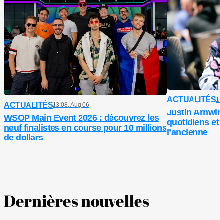
ACTUALITÉS
1
ACTUALITÉS
13:08, Aug 06
Justin Arnwin
WSOP Main Event 2026 : découvrez les
quotidiens et
neuf finalistes en course pour 10 millions
l’ancienne
de dollars
Dernières nouvelles