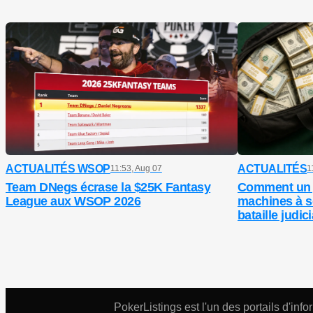
ACTUALITÉS WSOP
ACTUALITÉS
11:53, Aug 07
1
Team DNegs écrase la $25K Fantasy
Comment un 
League aux WSOP 2026
machines à s
bataille judic
PokerListings est l'un des portails d'info