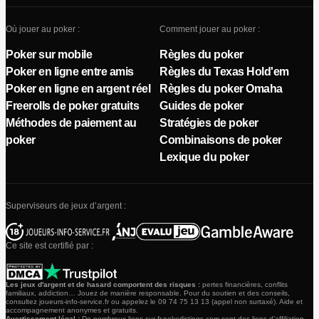
Où jouer au poker :
Comment jouer au poker :
Poker sur mobile
Règles du poker
Poker en ligne entre amis
Règles du Texas Hold'em
Poker en ligne en argent réel
Règles du poker Omaha
Freerolls de poker gratuits
Guides de poker
Méthodes de paiement au
Stratégies de poker
poker
Combinaisons de poker
Lexique du poker
Superviseurs de jeux d’argent :
Ce site est certifié par :
Les jeux d'argent et de hasard comportent des risques :
pertes financières, conflits
familiaux, addiction… Jouez de manière responsable. Pour du soutien et des conseils,
consultez joueurs-info-service.fr ou appelez le 09 74 75 13 13 (appel non surtaxé). Aide et
accompagnement anonymes et gratuits.
Avertissement légal :
De nombreux liens sur fr.pokerlistings.com sont des liens d’affiliation,