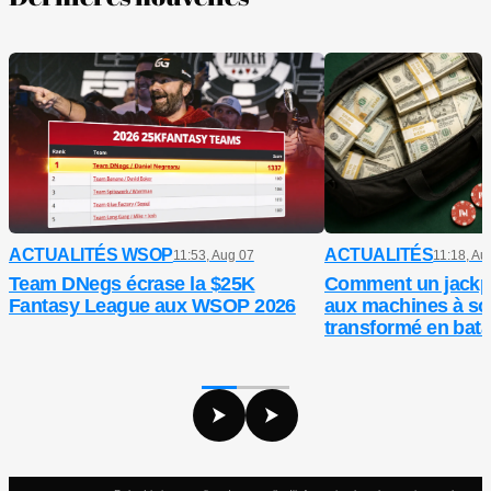
ACTUALITÉS WSOP
ACTUALITÉS
11:53, Aug 07
11:18, Au
Team DNegs écrase la $25K
Comment un jackp
Fantasy League aux WSOP 2026
aux machines à so
transformé en batai
entre ex