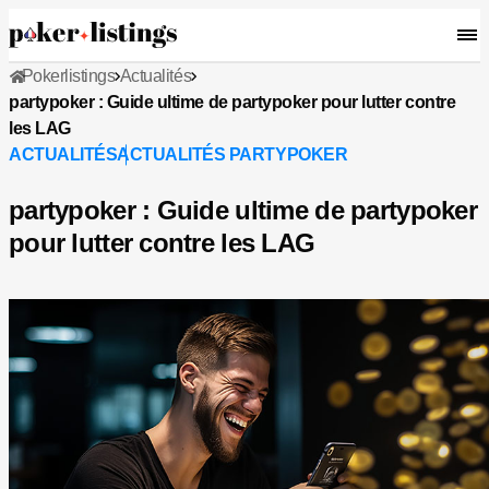
Pokerlistings
Actualités
partypoker : Guide ultime de partypoker pour lutter contre
les LAG
ACTUALITÉS
ACTUALITÉS PARTYPOKER
partypoker : Guide ultime de partypoker
pour lutter contre les LAG