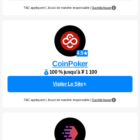
T&C appliquent | Jouez de manière responsable |
GambleAware
4.5
CoinPoker
100 % jusqu'à ₮ 1 100
Visiter Le Site
T&C appliquent | Jouez de manière responsable |
GambleAware