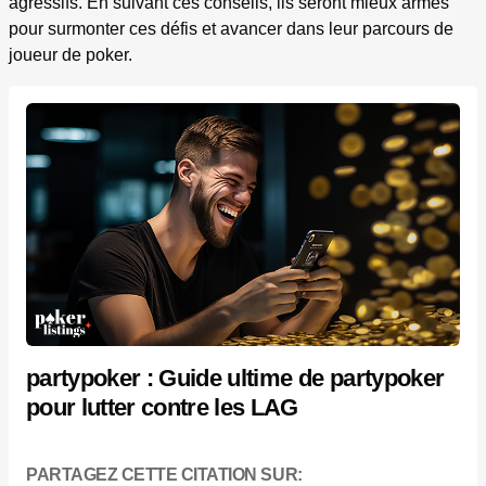
agressifs. En suivant ces conseils, ils seront mieux armés
pour surmonter ces défis et avancer dans leur parcours de
joueur de poker.
partypoker : Guide ultime de partypoker
pour lutter contre les LAG
PARTAGEZ CETTE CITATION SUR: