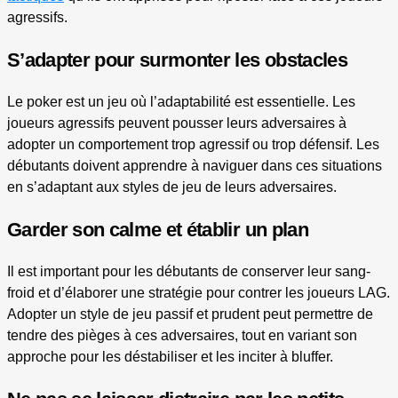
agressifs.
S’adapter pour surmonter les obstacles
Le poker est un jeu où l’adaptabilité est essentielle. Les
joueurs agressifs peuvent pousser leurs adversaires à
adopter un comportement trop agressif ou trop défensif. Les
débutants doivent apprendre à naviguer dans ces situations
en s’adaptant aux styles de jeu de leurs adversaires.
Garder son calme et établir un plan
Il est important pour les débutants de conserver leur sang-
froid et d’élaborer une stratégie pour contrer les joueurs LAG.
Adopter un style de jeu passif et prudent peut permettre de
tendre des pièges à ces adversaires, tout en variant son
approche pour les déstabiliser et les inciter à bluffer.