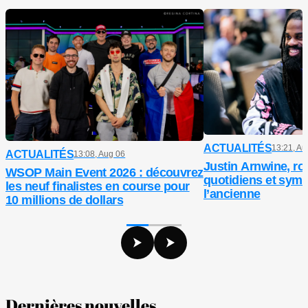
ACTUALITÉS
13:21, Au
ACTUALITÉS
13:08, Aug 06
Justin Arnwine, ro
WSOP Main Event 2026 : découvrez
quotidiens et symb
les neuf finalistes en course pour
l’ancienne
10 millions de dollars
Dernières nouvelles