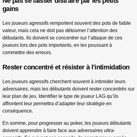
Ne pas se laisser distraire par les petits
gains
Les joueurs agressifs remportent souvent des pots de faible
valeur, mais cela ne doit pas détourner l’attention des
débutants. Ils doivent se concentrer sur l’attaque de ces
joueurs lors des pots importants, en les poussant à
commettre des erreurs.
Rester concentré et résister à l’intimidation
Les joueurs agressifs cherchent souvent à intimider leurs
adversaires, mais les débutants doivent rester concentrés sur
leur plan de jeu. Identifier le type de joueur LAG qu’ils
affrontent leur permettra d’adapter leur stratégie en
conséquence.
En somme, pour progresser au poker, les joueurs débutants
doivent apprendre à faire face aux adversaires ultra-