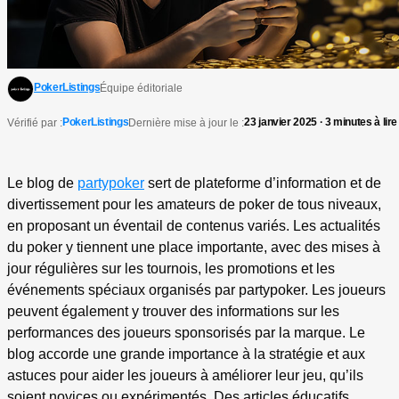
PokerListings
Équipe éditoriale
PokerListings
23 janvier 2025 · 3 minutes à lire
Vérifié par :
Dernière mise à jour le :
Le blog de
partypoker
sert de plateforme d’information et de
divertissement pour les amateurs de poker de tous niveaux,
en proposant un éventail de contenus variés. Les actualités
du poker y tiennent une place importante, avec des mises à
jour régulières sur les tournois, les promotions et les
événements spéciaux organisés par partypoker. Les joueurs
peuvent également y trouver des informations sur les
performances des joueurs sponsorisés par la marque. Le
blog accorde une grande importance à la stratégie et aux
astuces pour aider les joueurs à améliorer leur jeu, qu’ils
soient novices ou expérimentés. Des articles éducatifs