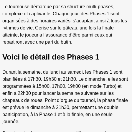
Le tournoi se démarque par sa structure multi-phases,
complexe et captivante. Chaque jour, des Phases 1 sont
organisées à des horaires variés, s’adaptant ainsi à tous les
rythmes de vie. Cerise sur le gâteau, une fois la finale
atteinte, le joueur a l’assurance d’être parmi ceux qui
repartiront avec une part du butin.
Voici le détail des Phases 1
Durant la semaine, du lundi au samedi, les Phases 1 sont
planifiées à 17h30, 19h30 et 21h30. Le dimanche, elles sont
programmées à 15h00, 17h00, 19h00 (en mode Turbo) et
enfin à 22h30 pour lancer la semaine suivante sur les
chapeaux de roues. Point d’orgue du tournoi, la phase finale
est prévue le dimanche à 21h30, permettant une double
participation, à la Phase 1 et à la finale, en une seule
journée.