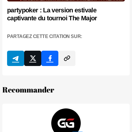
partypoker : La version estivale
captivante du tournoi The Major
PARTAGEZ CETTE CITATION SUR:
Recommander