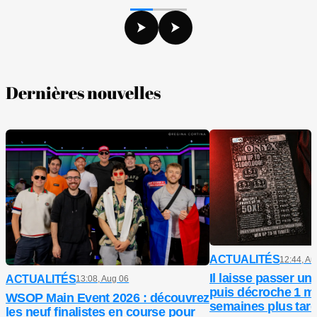
Dernières nouvelles
ACTUALITÉS
12:44, Au
Il laisse passer un 
ACTUALITÉS
13:08, Aug 06
puis décroche 1 mi
WSOP Main Event 2026 : découvrez
semaines plus tar
les neuf finalistes en course pour