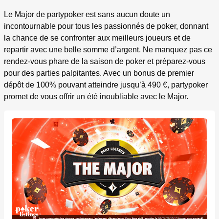
Le Major de partypoker est sans aucun doute un
incontournable pour tous les passionnés de poker, donnant
la chance de se confronter aux meilleurs joueurs et de
repartir avec une belle somme d’argent. Ne manquez pas ce
rendez-vous phare de la saison de poker et préparez-vous
pour des parties palpitantes. Avec un bonus de premier
dépôt de 100% pouvant atteindre jusqu’à 490 €, partypoker
promet de vous offrir un été inoubliable avec le Major.