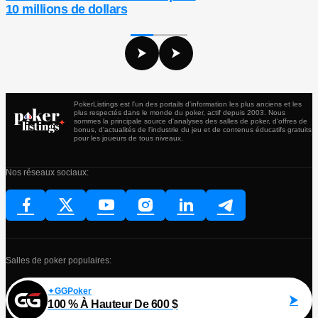
10 millions de dollars
PokerListings est l'un des portails d'information les plus anciens et les
plus respectés dans le monde du poker, actif depuis 2003. Nous
sommes la principale source d'analyses des salles de poker, d'offres de
bonus, d'actualités de l'industrie du jeu et de contenus éducatifs gratuits
pour les joueurs de tous niveaux.
Nos réseaux sociaux:
Salles de poker populaires:
GGPoker
100 % À Hauteur De 600 $