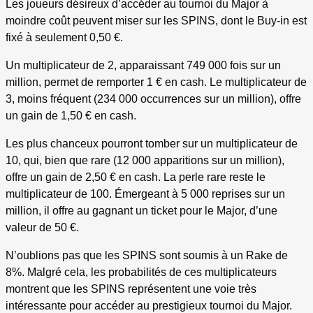
Les joueurs désireux d’accéder au tournoi du Major à
moindre coût peuvent miser sur les SPINS, dont le Buy-in est
fixé à seulement 0,50 €.
Un multiplicateur de 2, apparaissant 749 000 fois sur un
million, permet de remporter 1 € en cash. Le multiplicateur de
3, moins fréquent (234 000 occurrences sur un million), offre
un gain de 1,50 € en cash.
Les plus chanceux pourront tomber sur un multiplicateur de
10, qui, bien que rare (12 000 apparitions sur un million),
offre un gain de 2,50 € en cash. La perle rare reste le
multiplicateur de 100. Émergeant à 5 000 reprises sur un
million, il offre au gagnant un ticket pour le Major, d’une
valeur de 50 €.
N’oublions pas que les SPINS sont soumis à un Rake de
8%. Malgré cela, les probabilités de ces multiplicateurs
montrent que les SPINS représentent une voie très
intéressante pour accéder au prestigieux tournoi du Major.