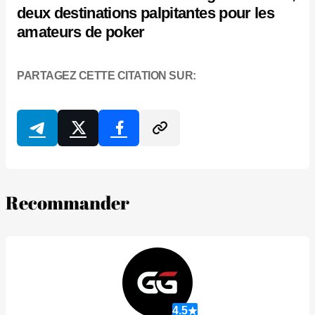
deux destinations palpitantes pour les
amateurs de poker
PARTAGEZ CETTE CITATION SUR:
Recommander
4.5