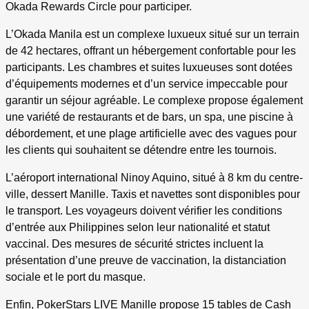
Okada Rewards Circle pour participer.
L’Okada Manila est un complexe luxueux situé sur un terrain
de 42 hectares, offrant un hébergement confortable pour les
participants. Les chambres et suites luxueuses sont dotées
d’équipements modernes et d’un service impeccable pour
garantir un séjour agréable. Le complexe propose également
une variété de restaurants et de bars, un spa, une piscine à
débordement, et une plage artificielle avec des vagues pour
les clients qui souhaitent se détendre entre les tournois.
L’aéroport international Ninoy Aquino, situé à 8 km du centre-
ville, dessert Manille. Taxis et navettes sont disponibles pour
le transport. Les voyageurs doivent vérifier les conditions
d’entrée aux Philippines selon leur nationalité et statut
vaccinal. Des mesures de sécurité strictes incluent la
présentation d’une preuve de vaccination, la distanciation
sociale et le port du masque.
Enfin, PokerStars LIVE Manille propose 15 tables de Cash