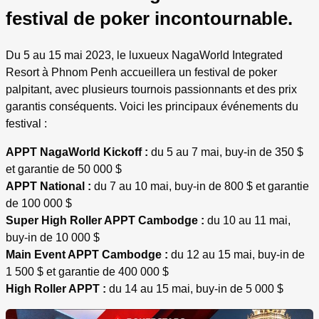
festival de poker incontournable.
Du 5 au 15 mai 2023, le luxueux NagaWorld Integrated
Resort à Phnom Penh accueillera un festival de poker
palpitant, avec plusieurs tournois passionnants et des prix
garantis conséquents. Voici les principaux événements du
festival :
APPT NagaWorld Kickoff :
du 5 au 7 mai, buy-in de 350 $
et garantie de 50 000 $
APPT National :
du 7 au 10 mai, buy-in de 800 $ et garantie
de 100 000 $
Super High Roller APPT Cambodge :
du 10 au 11 mai,
buy-in de 10 000 $
Main Event APPT Cambodge :
du 12 au 15 mai, buy-in de
1 500 $ et garantie de 400 000 $
High Roller APPT :
du 14 au 15 mai, buy-in de 5 000 $