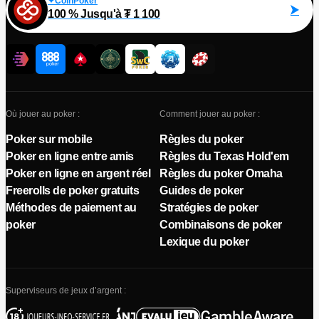
CoinPoker
100 % Jusqu'à ₮ 1 100
Où jouer au poker :
Comment jouer au poker :
Poker sur mobile
Règles du poker
Poker en ligne entre amis
Règles du Texas Hold'em
Poker en ligne en argent réel
Règles du poker Omaha
Freerolls de poker gratuits
Guides de poker
Méthodes de paiement au
Stratégies de poker
poker
Combinaisons de poker
Lexique du poker
Superviseurs de jeux d’argent :