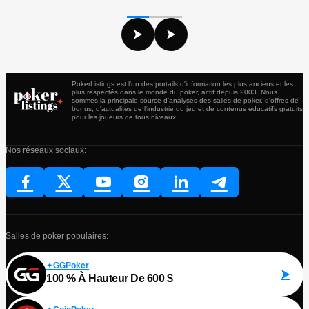
PokerListings est l'un des portails d'information les plus anciens et les
plus respectés dans le monde du poker, actif depuis 2003. Nous
sommes la principale source d'analyses des salles de poker, d'offres de
bonus, d'actualités de l'industrie du jeu et de contenus éducatifs gratuits
pour les joueurs de tous niveaux.
Nos réseaux sociaux:
Salles de poker populaires:
GGPoker
100 % À Hauteur De 600 $