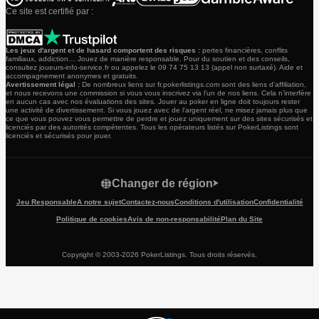
Ce site est certifié par :
Les jeux d'argent et de hasard comportent des risques :
pertes financières, conflits
familiaux, addiction… Jouez de manière responsable. Pour du soutien et des conseils,
consultez joueurs-info-service.fr ou appelez le 09 74 75 13 13 (appel non surtaxé). Aide et
accompagnement anonymes et gratuits.
Avertissement légal :
De nombreux liens sur fr.pokerlistings.com sont des liens d’affiliation,
et nous recevons une commission si vous vous inscrivez via l’un de nos liens. Cela n’interfère
en aucun cas avec nos évaluations des sites. Jouer au poker en ligne doit toujours rester
une activité de divertissement. Si vous jouez avec de l’argent réel, ne misez jamais plus que
ce que vous pouvez vous permettre de perdre et jouez uniquement sur des sites sécurisés et
licenciés par des autorités compétentes. Tous les opérateurs listés sur PokerListings sont
licenciés et sécurisés pour jouer.
Changer de région
Jeu Responsable
A notre sujet
Contactez-nous
Conditions d'utilisation
Confidentialité
Politique de cookies
Avis de non-responsabilité
Plan du Site
Copyright © 2003-2026 PokerListings. Tous droits réservés.