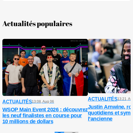
Actualités populaires
ACTUALITÉS
13:21, Au
ACTUALITÉS
13:08, Aug 06
Justin Arnwine, ro
WSOP Main Event 2026 : découvrez
quotidiens et symb
les neuf finalistes en course pour
l’ancienne
10 millions de dollars