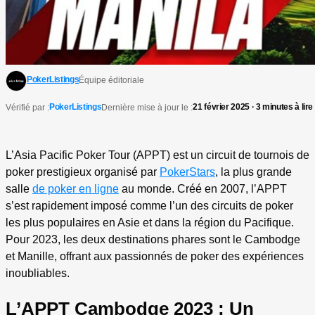
PokerListings
Équipe éditoriale
PokerListings
21 février 2025 · 3 minutes à lire
Vérifié par :
Dernière mise à jour le :
L’Asia Pacific Poker Tour (APPT) est un circuit de tournois de
poker prestigieux organisé par
PokerStars
, la plus grande
salle
de poker en ligne
au monde. Créé en 2007, l’APPT
s’est rapidement imposé comme l’un des circuits de poker
les plus populaires en Asie et dans la région du Pacifique.
Pour 2023, les deux destinations phares sont le Cambodge
et Manille, offrant aux passionnés de poker des expériences
inoubliables.
L’APPT Cambodge 2023 : Un