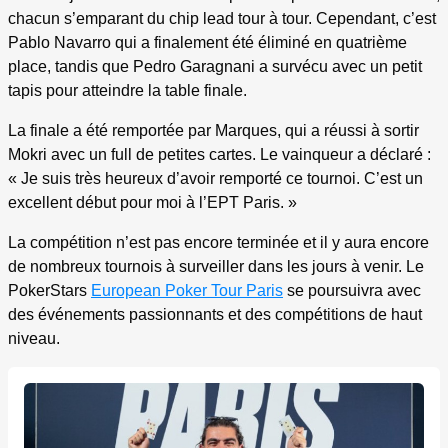
chacun s’emparant du chip lead tour à tour. Cependant, c’est
Pablo Navarro qui a finalement été éliminé en quatrième
place, tandis que Pedro Garagnani a survécu avec un petit
tapis pour atteindre la table finale.
La finale a été remportée par Marques, qui a réussi à sortir
Mokri avec un full de petites cartes. Le vainqueur a déclaré :
« Je suis très heureux d’avoir remporté ce tournoi. C’est un
excellent début pour moi à l’EPT Paris. »
La compétition n’est pas encore terminée et il y aura encore
de nombreux tournois à surveiller dans les jours à venir. Le
PokerStars
European Poker Tour Paris
se poursuivra avec
des événements passionnants et des compétitions de haut
niveau.