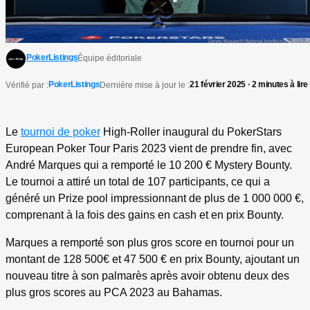
PokerListings
Équipe éditoriale
PokerListings
21 février 2025 · 2 minutes à lire
Vérifié par :
Dernière mise à jour le :
Le
tournoi de poker
High-Roller inaugural du PokerStars
European Poker Tour Paris 2023 vient de prendre fin, avec
André Marques qui a remporté le 10 200 € Mystery Bounty.
Le tournoi a attiré un total de 107 participants, ce qui a
généré un Prize pool impressionnant de plus de 1 000 000 €,
comprenant à la fois des gains en cash et en prix Bounty.
Marques a remporté son plus gros score en tournoi pour un
montant de 128 500€ et 47 500 € en prix Bounty, ajoutant un
nouveau titre à son palmarès après avoir obtenu deux des
plus gros scores au PCA 2023 au Bahamas.