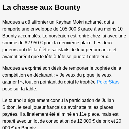
La chasse aux Bounty
Marques a dû affronter un Kayhan Mokri acharné, qui a
remporté une enveloppe de 105 000 $ grâce à au moins 10
Bounty accumulés. Le norvégien est rentré chez lui avec une
somme de 82 950 € pour la deuxième place. Les deux
joueurs ont déclaré être satisfaits de leur performance et
avaient prédit que le tête-à-tête se jouerait entre eux.
Marques a exprimé son désir de remporter le trophée de la
compétition en déclarant : « Je veux du pique, je veux
gagner ! », tout en pointant du doigt le trophée
PokerStars
posé sur la table.
Le tournoi a également connu la participation de Julian
Sitbon, le seul joueur français à avoir atteint les places
payées. Il a finalement été éliminé en 11e place, mais est
reparti avec un lot de consolation de 12 000 € de prix et 20
000 € en Bounty.