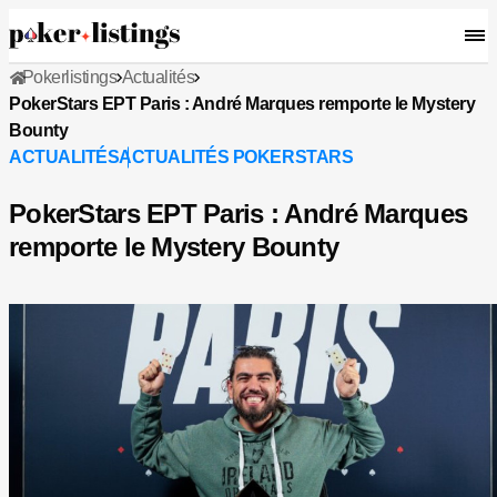
Pokerlistings
Actualités
PokerStars EPT Paris : André Marques remporte le Mystery
Bounty
ACTUALITÉS
ACTUALITÉS POKERSTARS
PokerStars EPT Paris : André Marques
remporte le Mystery Bounty