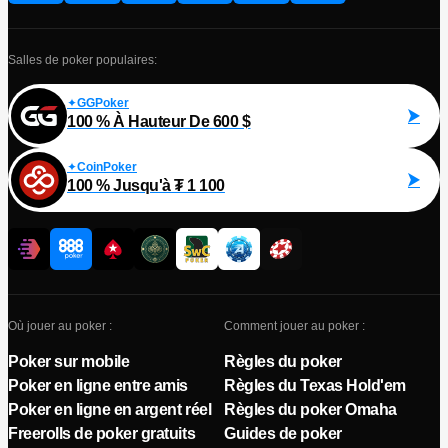
Salles de poker populaires:
GGPoker
100 % À Hauteur De 600 $
CoinPoker
100 % Jusqu'à ₮ 1 100
Où jouer au poker :
Comment jouer au poker :
Poker sur mobile
Règles du poker
Poker en ligne entre amis
Règles du Texas Hold'em
Poker en ligne en argent réel
Règles du poker Omaha
Freerolls de poker gratuits
Guides de poker