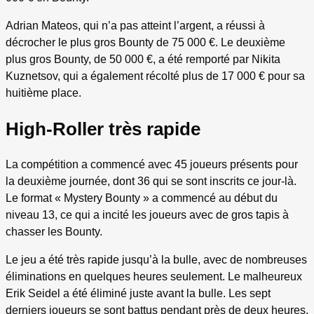
Adrian Mateos, qui n’a pas atteint l’argent, a réussi à
décrocher le plus gros Bounty de 75 000 €. Le deuxième
plus gros Bounty, de 50 000 €, a été remporté par Nikita
Kuznetsov, qui a également récolté plus de 17 000 € pour sa
huitième place.
High-Roller très rapide
La compétition a commencé avec 45 joueurs présents pour
la deuxième journée, dont 36 qui se sont inscrits ce jour-là.
Le format « Mystery Bounty » a commencé au début du
niveau 13, ce qui a incité les joueurs avec de gros tapis à
chasser les Bounty.
Le jeu a été très rapide jusqu’à la bulle, avec de nombreuses
éliminations en quelques heures seulement. Le malheureux
Erik Seidel a été éliminé juste avant la bulle. Les sept
derniers joueurs se sont battus pendant près de deux heures,