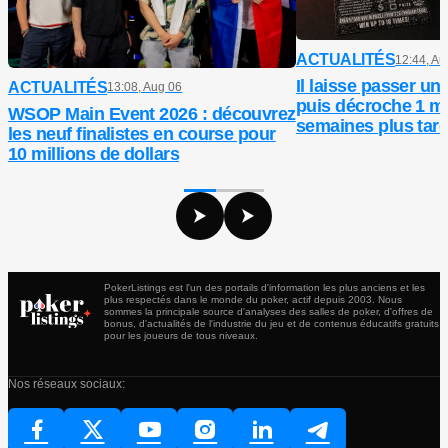
ACTUALITÉS
12:44, Au
Il laisse passer un 
ACTUALITÉS
13:08, Aug 06
puis décroche 1 mi
WSOP Main Event 2026 : découvrez
semaines plus tar
les neuf finalistes en course pour
10 millions de dollars
PokerListings est l'un des portails d'information les plus anciens et les
plus respectés dans le monde du poker, actif depuis 2003. Nous
sommes la principale source d'analyses des salles de poker, d'offres de
bonus, d'actualités de l'industrie du jeu et de contenus éducatifs gratuits
pour les joueurs de tous niveaux.
Nos réseaux sociaux: