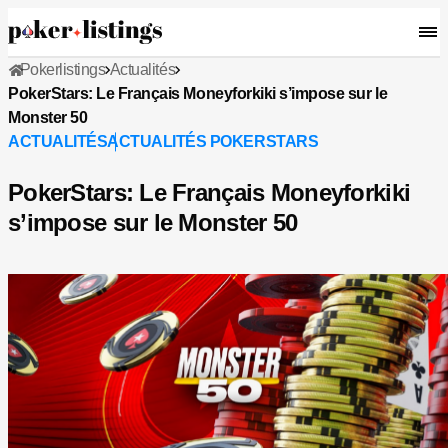
Pokerlistings
Actualités
PokerStars: Le Français Moneyforkiki s’impose sur le
Monster 50
ACTUALITÉS
ACTUALITÉS POKERSTARS
PokerStars: Le Français Moneyforkiki
s’impose sur le Monster 50