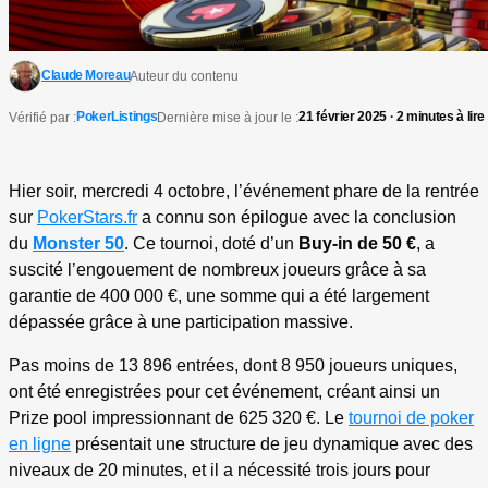
Claude Moreau
Auteur du contenu
PokerListings
21 février 2025 · 2 minutes à lire
Vérifié par :
Dernière mise à jour le :
Hier soir, mercredi 4 octobre, l’événement phare de la rentrée
sur
PokerStars.fr
a connu son épilogue avec la conclusion
du
Monster 50
. Ce tournoi, doté d’un
Buy-in de 50 €
, a
suscité l’engouement de nombreux joueurs grâce à sa
garantie de 400 000 €, une somme qui a été largement
dépassée grâce à une participation massive.
Pas moins de 13 896 entrées, dont 8 950 joueurs uniques,
ont été enregistrées pour cet événement, créant ainsi un
Prize pool impressionnant de 625 320 €. Le
tournoi de poker
en ligne
présentait une structure de jeu dynamique avec des
niveaux de 20 minutes, et il a nécessité trois jours pour