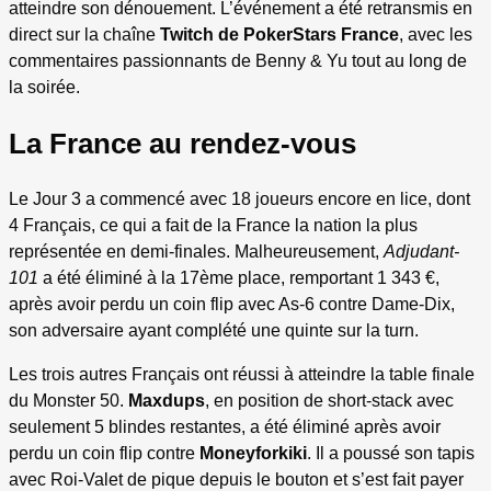
atteindre son dénouement. L’événement a été retransmis en
direct sur la chaîne
Twitch de PokerStars France
, avec les
commentaires passionnants de Benny & Yu tout au long de
la soirée.
La France au rendez-vous
Le Jour 3 a commencé avec 18 joueurs encore en lice, dont
4 Français, ce qui a fait de la France la nation la plus
représentée en demi-finales. Malheureusement,
Adjudant-
101
a été éliminé à la 17ème place, remportant 1 343 €,
après avoir perdu un coin flip avec As-6 contre Dame-Dix,
son adversaire ayant complété une quinte sur la turn.
Les trois autres Français ont réussi à atteindre la table finale
du Monster 50.
Maxdups
, en position de short-stack avec
seulement 5 blindes restantes, a été éliminé après avoir
perdu un coin flip contre
Moneyforkiki
. Il a poussé son tapis
avec Roi-Valet de pique depuis le bouton et s’est fait payer