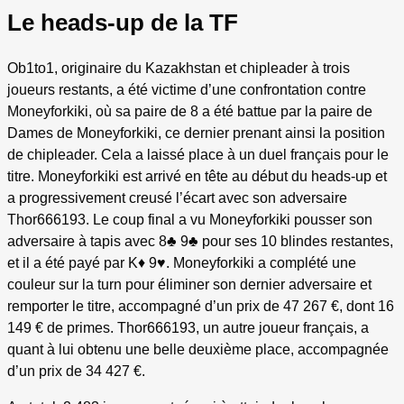
Le heads-up de la TF
Ob1to1, originaire du Kazakhstan et chipleader à trois
joueurs restants, a été victime d’une confrontation contre
Moneyforkiki, où sa paire de 8 a été battue par la paire de
Dames de Moneyforkiki, ce dernier prenant ainsi la position
de chipleader. Cela a laissé place à un duel français pour le
titre. Moneyforkiki est arrivé en tête au début du heads-up et
a progressivement creusé l’écart avec son adversaire
Thor666193. Le coup final a vu Moneyforkiki pousser son
adversaire à tapis avec 8♣ 9♣ pour ses 10 blindes restantes,
et il a été payé par K♦ 9♥. Moneyforkiki a complété une
couleur sur la turn pour éliminer son dernier adversaire et
remporter le titre, accompagné d’un prix de 47 267 €, dont 16
149 € de primes. Thor666193, un autre joueur français, a
quant à lui obtenu une belle deuxième place, accompagnée
d’un prix de 34 427 €.