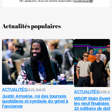
T&C appliquent | Jouez de manière responsable |
GambleAware
Actualités populaires
ACTUALITÉS
13:21, Aug 03
ACTUALITÉS
13:08, Au
Justin Arnwine, roi des tournois
WSOP Main Event 
quotidiens et symbole du grind à
les neuf finalistes
l’ancienne
10 millions de doll