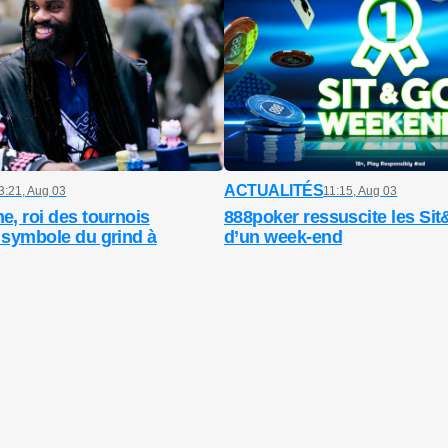
ACTUALITÉS
3:21, Aug 03
11:15, Aug 03
e, roi des tournois
888poker ressuscite les Si
 symbole du grind à
d’un week-end