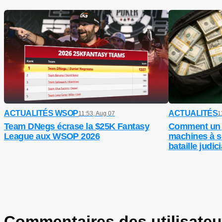
ACTUALITÉS WSOP
ACTUALITÉS
11:53, Aug 07
1
Team DNegs écrase la $25K Fantasy
Comment un 
League aux WSOP 2026
machines à s
bataille judic
Commentaires des utilisateu