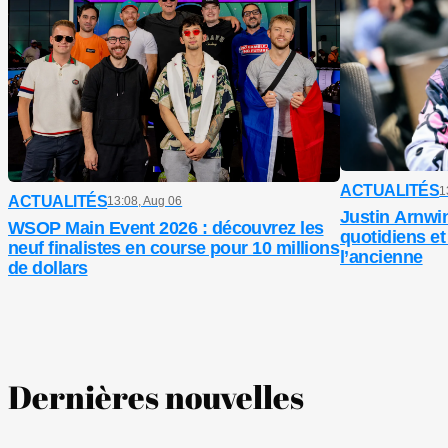
ACTUALITÉS
1
ACTUALITÉS
13:08, Aug 06
Justin Arnwin
WSOP Main Event 2026 : découvrez les
quotidiens et
neuf finalistes en course pour 10 millions
l’ancienne
de dollars
Dernières nouvelles