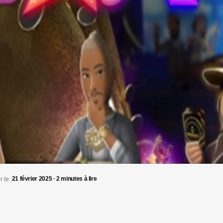
21 février 2025 · 2 minutes à lire
 le :