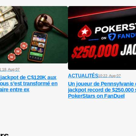
1:18, Aug 07
ACTUALITÉS
10:22, Aug 07
jackpot de C$120K aux
ous s’est transformé en
Un joueur de Pennsylvanie
iaire entre ex
jackpot record de $250.000 
PokerStars on FanDuel
rs