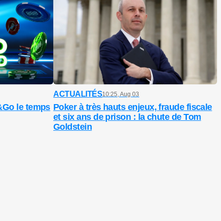
ACTUALITÉS
10:25, Aug 03
t&Go le temps
Poker à très hauts enjeux, fraude fiscale
et six ans de prison : la chute de Tom
Goldstein