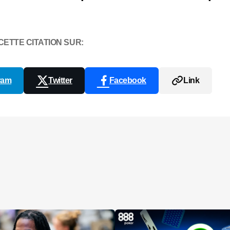
ETTE CITATION SUR:
ram
Twitter
Facebook
Link