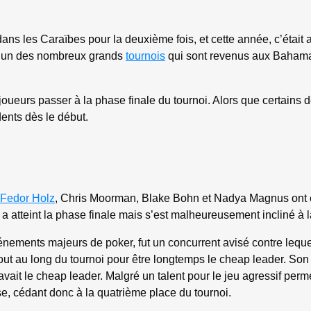
ns les Caraïbes pour la deuxième fois, et cette année, c’était 
u’un des nombreux grands
tournois
qui sont revenus aux Baham
oueurs passer à la phase finale du tournoi. Alors que certains 
dents dès le début.
Fedor Holz
, Chris Moorman, Blake Bohn et Nadya Magnus ont 
a atteint la phase finale mais s’est malheureusement incliné à 
énements majeurs de poker, fut un concurrent avisé contre leque
t au long du tournoi pour être longtemps le cheap leader. Son
avait le cheap leader. Malgré un talent pour le jeu agressif perm
tise, cédant donc à la quatrième place du tournoi.