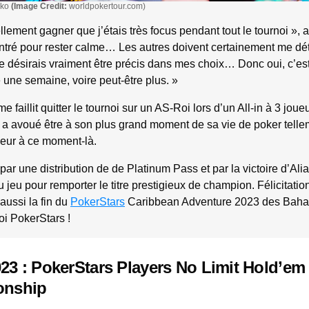
lko
(Image Credit:
worldpokertour.com)
ellement gagner que j’étais très focus pendant tout le tournoi »,
centré pour rester calme… Les autres doivent certainement me dé
Je désirais vraiment être précis dans mes choix… Donc oui, c’es
e une semaine, voire peut-être plus. »
faillit quitter le tournoi sur un AS-Roi lors d’un All-in à 3 jou
Il a avoué être à son plus grand moment de sa vie de poker tellem
queur à ce moment-là.
 une distribution de de Platinum Pass et par la victoire d’Ali
 jeu pour remporter le titre prestigieux de champion. Félicitati
aussi la fin du
PokerStars
Caribbean Adventure 2023 des Baha
oi PokerStars !
3 : PokerStars Players No Limit Hold’em
onship