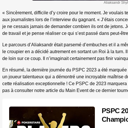
Aliaksandr Shy
« Sincèrement, difficile d’y croire pour le moment. Je voulais t
aux journalistes lors de l’interview du gagnant. « J’étais con
je ne cessais jamais de demander combien ils ont de jetons. 
de travail et je pense réaliser ce qui s’est passé dans peut-êtr
Le parcours d’Aliaksandr était parsemé d’embuches et il a même 
le croupier en a décidé autrement en sortant un Roi à la turn. 
de loin sur ce coup. Il n’imaginait certainement pas finir vain
En résumé, la dernière journée du PSPC 2023 a été marquée par
un joueur talentueux qui a démontré une incroyable maîtrise du
cette réalisation exceptionnelle ! Ce PSPC de 2023 marquera 
pas à consulter notre article du Main Event de ce dernier tourn
PSPC 202
Champi