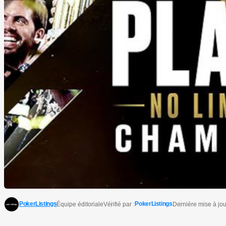
PokerListings
PokerListings
Équipe éditoriale
Vérifié par :
Dernière mise à jour