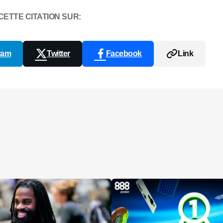
ETTE CITATION SUR:
ram
Twitter
Facebook
Link