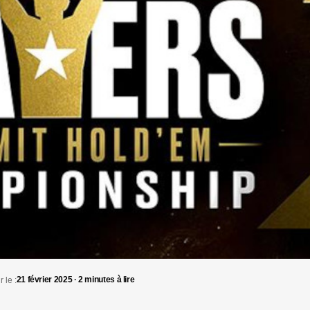
21 février 2025 · 2 minutes à lire
 le :