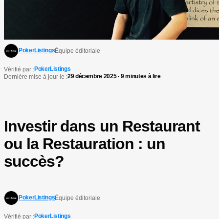
PokerListings
Équipe éditoriale
PokerListings
Vérifié par :
29 décembre 2025 · 9 minutes à lire
Dernière mise à jour le :
Investir dans un Restaurant
ou la Restauration : un
succès?
PokerListings
Équipe éditoriale
PokerListings
Vérifié par :