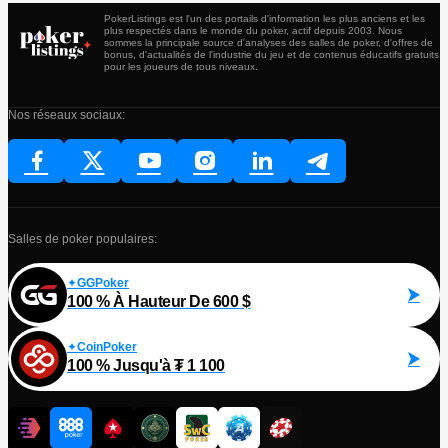
PokerListings est l'un des portails d'information les plus anciens et les
plus respectés dans le monde du poker, actif depuis 2003. Nous
sommes la principale source d'analyses des salles de poker, d'offres de
bonus, d'actualités de l'industrie du jeu et de contenus éducatifs gratuits
pour les joueurs de tous niveaux.
Nos réseaux sociaux:
Salles de poker populaires:
GGPoker
100 % À Hauteur De 600 $
CoinPoker
100 % Jusqu'à ₮ 1 100