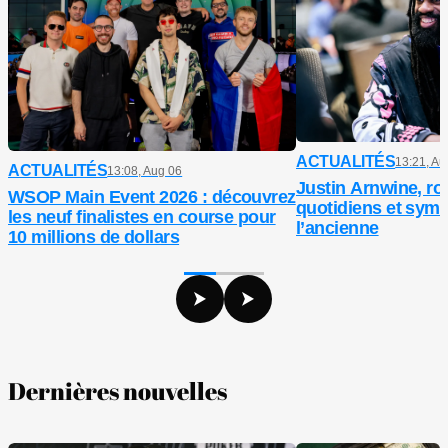
ACTUALITÉS
13:21, Au
ACTUALITÉS
13:08, Aug 06
Justin Arnwine, ro
WSOP Main Event 2026 : découvrez
quotidiens et symb
les neuf finalistes en course pour
l’ancienne
10 millions de dollars
Dernières nouvelles