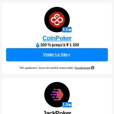
4.5
CoinPoker
100 % jusqu'à ₮ 1 100
Visiter Le Site
T&C appliquent | Jouez de manière responsable |
GambleAware
1.9
JackPoker