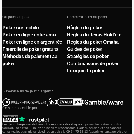
Où jouer au poker :
Comment jouer au poker :
Poker sur mobile
Règles du poker
Poker en ligne entre amis
Règles du Texas Hold'em
Poker en ligne en argent réel
Règles du poker Omaha
Freerolls de poker gratuits
Guides de poker
Méthodes de paiement au
Stratégies de poker
poker
Combinaisons de poker
Lexique du poker
Superviseurs de jeux d’argent :
Ce site est certifié par :
Les jeux d'argent et de hasard comportent des risques :
pertes financières, conflits
familiaux, addiction… Jouez de manière responsable. Pour du soutien et des conseils,
consultez joueurs-info-service.fr ou appelez le 09 74 75 13 13 (appel non surtaxé). Aide et