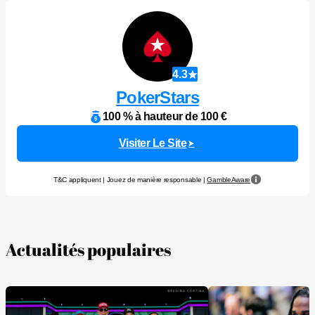
4.3
PokerStars
100 % à hauteur de 100 €
Visiter Le Site
T&C appliquent | Jouez de manière responsable |
GambleAware
Actualités populaires