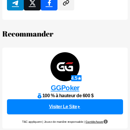
Recommander
4.5
GGPoker
100 % à hauteur de 600 $
Visiter Le Site
T&C appliquent | Jouez de manière responsable |
GambleAware