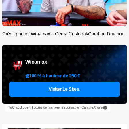
Crédit photo : Winamax – Gema Cristobal/Caroline Darcourt
Winamax
100 % à hauteur de 250 €
Visiter Le Site
T&C appliquent | Jouez de manière responsable |
GambleAware