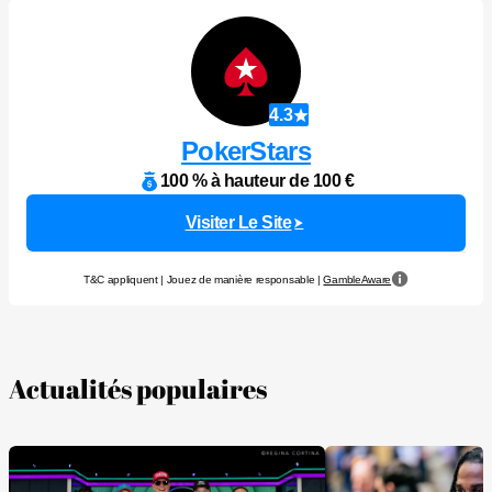
4.3
PokerStars
100 % à hauteur de 100 €
Visiter Le Site
T&C appliquent | Jouez de manière responsable |
GambleAware
Actualités populaires