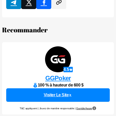
Recommander
4.5
GGPoker
100 % à hauteur de 600 $
Visiter Le Site
T&C appliquent | Jouez de manière responsable |
GambleAware