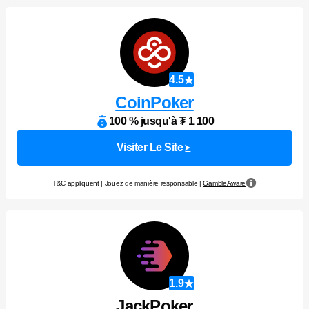
4.5
CoinPoker
100 % jusqu'à ₮ 1 100
Visiter Le Site
T&C appliquent | Jouez de manière responsable |
GambleAware
1.9
JackPoker