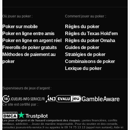
Où jouer au poker :
Comment jouer au poker :
Poker sur mobile
Règles du poker
Poker en ligne entre amis
Règles du Texas Hold'em
Poker en ligne en argent réel
Règles du poker Omaha
Freerolls de poker gratuits
Guides de poker
Méthodes de paiement au
Stratégies de poker
poker
Combinaisons de poker
Lexique du poker
Superviseurs de jeux d’argent :
Ce site est certifié par :
Les jeux d'argent et de hasard comportent des risques :
pertes financières, conflits
familiaux, addiction… Jouez de manière responsable. Pour du soutien et des conseils,
consultez joueurs-info-service.fr ou appelez le 09 74 75 13 13 (appel non surtaxé). Aide et