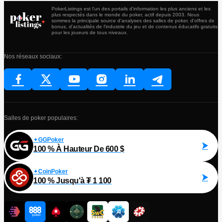
PokerListings est l'un des portails d'information les plus anciens et les
plus respectés dans le monde du poker, actif depuis 2003. Nous
sommes la principale source d'analyses des salles de poker, d'offres de
bonus, d'actualités de l'industrie du jeu et de contenus éducatifs gratuits
pour les joueurs de tous niveaux.
Nos réseaux sociaux:
Salles de poker populaires:
GGPoker
100 % À Hauteur De 600 $
CoinPoker
100 % Jusqu'à ₮ 1 100