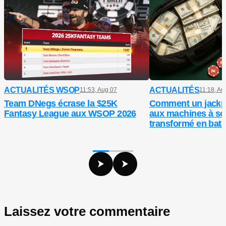
ACTUALITÉS WSOP
ACTUALITÉS
11:53, Aug 07
11:18, Au
Team DNegs écrase la $25K
Comment un jackp
Fantasy League aux WSOP 2026
aux machines à so
transformé en batai
entre ex
Laissez votre commentaire