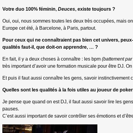
Votre duo 100% féminin,
Deuces
, existe toujours ?
Oui, oui, nous sommes toutes les deux très occupées, mais on 
Europe cet été, à Barcelone, à Paris, partout.
Pour ceux qui ne connaîtraient pas bien cet univers, peux
qualités faut-il, que doit-on apprendre, … ?
En fait, il y a deux choses à connaître : les bpm
(battement pa
très important d’avoir une formation musicale pour être DJ. O
Et puis il faut aussi connaître les gens, savoir instinctivement c
Quelles sont les qualités à la fois utiles au joueur de poker
Je pense que quand on est DJ, il faut aussi savoir lire les gens.
pauses.
C’est aussi important de savoir contrôler ses émotions et d’êtr