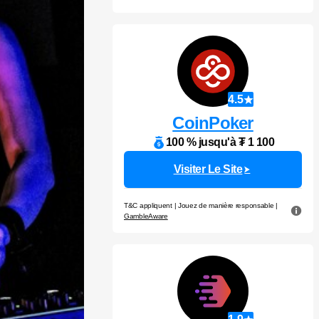
4.5
CoinPoker
100 % jusqu'à ₮ 1 100
Visiter Le Site
T&C appliquent | Jouez de manière responsable |
GambleAware