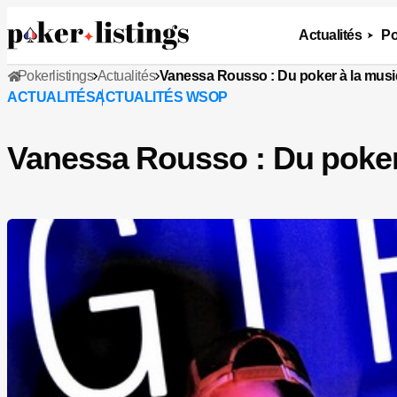
Actualités
Po
Pokerlistings
Actualités
Vanessa Rousso : Du poker à la musi
ACTUALITÉS
ACTUALITÉS WSOP
Vanessa Rousso : Du poker