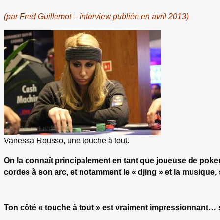
(par Fred Guillemot – interview publiée en avril 2013)
Vanessa Rousso, une touche à tout.
On la connaît principalement en tant que joueuse de pok
cordes à son arc, et notamment le « djing » et la musique
Ton côté « touche à tout » est vraiment impressionnant… 