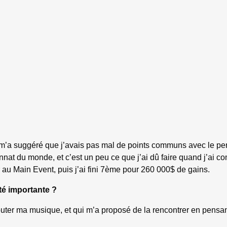
mi m’a suggéré que j’avais pas mal de points communs avec le pe
onnat du monde, et c’est un peu ce que j’ai dû faire quand j’ai
r au Main Event, puis j’ai fini 7ème pour 260 000$ de gains.
té importante ?
couter ma musique, et qui m’a proposé de la rencontrer en pensa