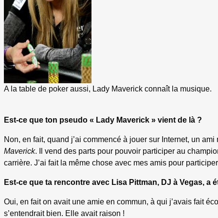
A la table de poker aussi, Lady Maverick connaît la musique.
Est-ce que ton pseudo « Lady Maverick » vient de là ?
Non, en fait, quand j’ai commencé à jouer sur Internet, un a
Maverick
. Il vend des parts pour pouvoir participer au champi
carrière. J’ai fait la même chose avec mes amis pour participe
Est-ce que ta rencontre avec Lisa Pittman, DJ à Vegas, a é
Oui, en fait on avait une amie en commun, à qui j’avais fait é
s’entendrait bien. Elle avait raison !