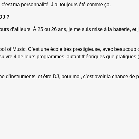
, c’est ma personnalité. J’ai toujours été comme ça.
 DJ ?
ours d’ailleurs. À 25 ou 26 ans, je me suis mise à la batterie, et 
ool of Music. C’est une école très prestigieuse, avec beaucoup 
 suivre 4 de leurs programmes, autant théoriques que pratiques 
e d’instruments, et être DJ, pour moi, c’est avoir la chance de 