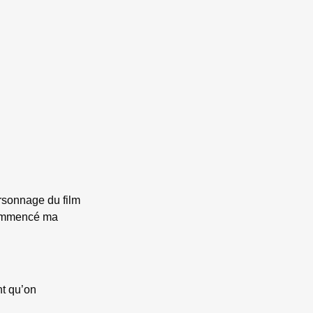
rsonnage du film
 commencé ma
nt qu’on