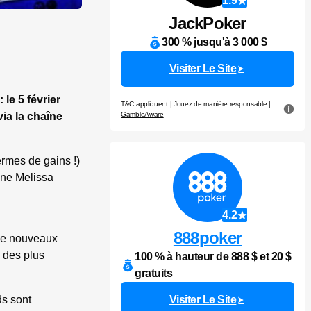
1.9
JackPoker
300 % jusqu'à 3 000 $
Visiter Le Site
 le 5 février
T&C appliquent | Jouez de manière responsable |
via la chaîne
GambleAware
ermes de gains !)
gne Melissa
4.2
888poker
 de nouveaux
e des plus
100 % à hauteur de 888 $ et 20 $
gratuits
ds sont
Visiter Le Site