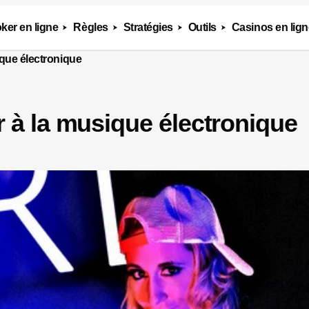
ker en ligne
Règles
Stratégies
Outils
Casinos en lign
que électronique
 à la musique électronique