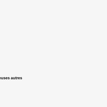
euses autres