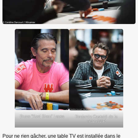
Bruno “Kool Shen” Lopes
Benjamin Castaldi de la
Team WIP
Pour ne rien gâcher, une table TV est installée dans le