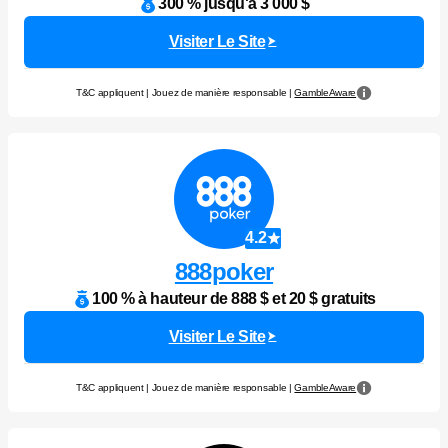
300 % jusqu'à 3 000 $
Visiter Le Site
T&C appliquent | Jouez de manière responsable |
GambleAware
4.2
888poker
100 % à hauteur de 888 $ et 20 $ gratuits
Visiter Le Site
T&C appliquent | Jouez de manière responsable |
GambleAware