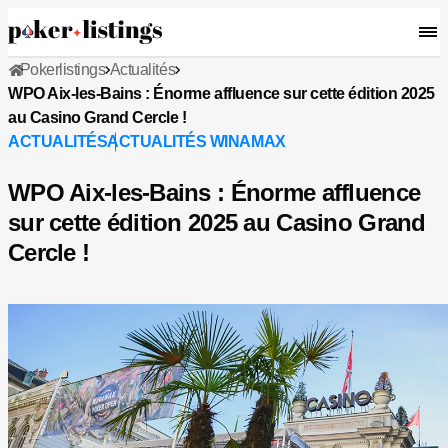
Pokerlistings
Actualités
WPO Aix-les-Bains : Énorme affluence sur cette édition 2025
au Casino Grand Cercle !
ACTUALITÉS
ACTUALITÉS WINAMAX
WPO Aix-les-Bains : Énorme affluence
sur cette édition 2025 au Casino Grand
Cercle !