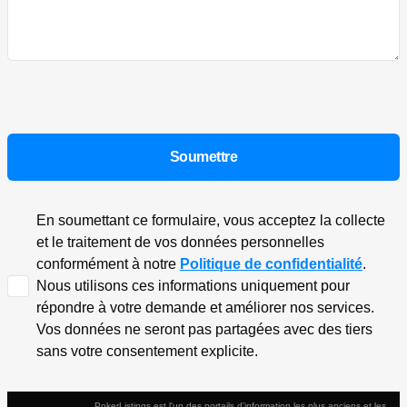
En soumettant ce formulaire, vous acceptez la collecte
et le traitement de vos données personnelles
conformément à notre
Politique de confidentialité
.
Nous utilisons ces informations uniquement pour
répondre à votre demande et améliorer nos services.
Vos données ne seront pas partagées avec des tiers
sans votre consentement explicite.
PokerListings est l'un des portails d'information les plus anciens et les