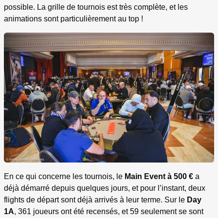
possible. La grille de tournois est très complète, et les
animations sont particulièrement au top !
En ce qui concerne les tournois, le
Main Event à 500 €
a
déjà démarré depuis quelques jours, et pour l’instant, deux
flights de départ sont déjà arrivés à leur terme. Sur le
Day
1A
, 361 joueurs ont été recensés, et 59 seulement se sont