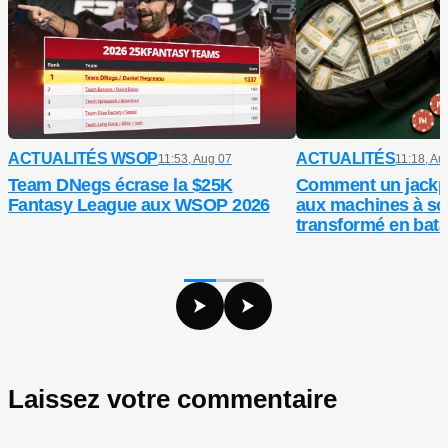
ACTUALITÉS WSOP
ACTUALITÉS
11:53, Aug 07
11:18, Au
Team DNegs écrase la $25K
Comment un jackp
Fantasy League aux WSOP 2026
aux machines à so
transformé en batai
entre ex
Laissez votre commentaire