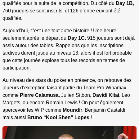
qualifiés pour la suite de la compétition. Du côté du
Day 1B
,
760 joueurs se sont inscrits, et 126 d’entre eux ont été
qualifiés.
Aujourd’hui, c’est une tout autre histoire ! Une heure
seulement après le départ du
Day 1C
, 915 joueurs sont déjà
assis autour des tables. Rappelons que les inscriptions
tardives durent jusqu’au niveau 13, alors il est fort probable
que cette journée explose tous les records en termes de
participation.
Au niveau des stars du poker en présence, on retrouve des
joueurs d’exception faisant partie du Team Pro Winamax
comme
Pierre Calamusa
, Julien Sitbon,
Davidi Kitai
, Leo
Margets, ou encore Romain Lewis ! On peut également
apercevoir les WIP comme
Moundir
, Benjamin Castaldi,
mais aussi
Bruno “Kool Shen” Lopes
!