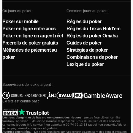
Où jouer au poker :
Comment jouer au poker :
Poker sur mobile
Règles du poker
Poker en ligne entre amis
Règles du Texas Hold'em
Poker en ligne en argent réel
Règles du poker Omaha
Freerolls de poker gratuits
Guides de poker
Méthodes de paiement au
Stratégies de poker
poker
Combinaisons de poker
Lexique du poker
Superviseurs de jeux d’argent :
Ce site est certifié par :
Les jeux d'argent et de hasard comportent des risques :
pertes financières, conflits
familiaux, addiction… Jouez de manière responsable. Pour du soutien et des conseils,
consultez joueurs-info-service.fr ou appelez le 09 74 75 13 13 (appel non surtaxé). Aide et
accompagnement anonymes et gratuits.
Avertissement légal :
De nombreux liens sur fr.pokerlistings.com sont des liens d’affiliation,