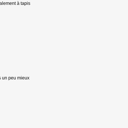
nalement à tapis
ns un peu mieux