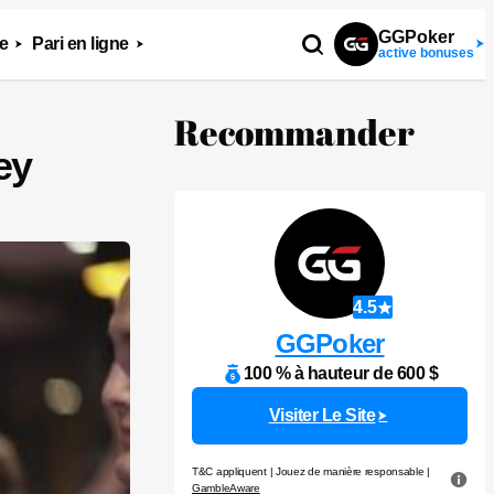
GGPoker
e
Pari en ligne
active bonuses
Recommander
ey
4.5
GGPoker
100 % à hauteur de 600 $
Visiter Le Site
T&C appliquent | Jouez de manière responsable |
GambleAware