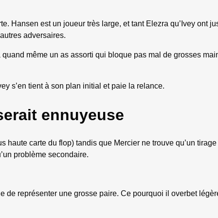
te. Hansen est un joueur très large, et tant Elezra qu’Ivey ont ju
autres adversaires.
a quand même un as assorti qui bloque pas mal de grosses mains
 s’en tient à son plan initial et paie la relance.
 serait ennuyeuse
us haute carte du flop) tandis que Mercier ne trouve qu’un tirage
qu’un problème secondaire.
ie de représenter une grosse paire. Ce pourquoi il overbet légèr