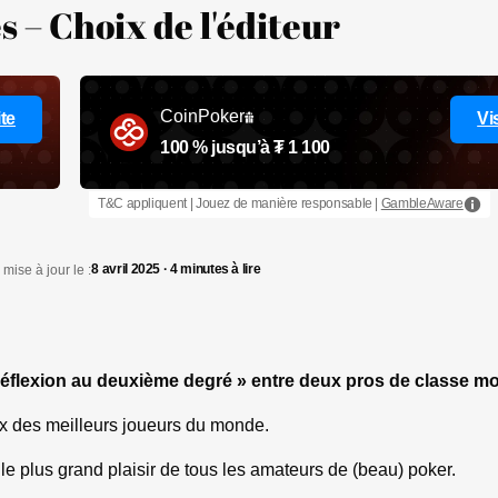
 – Choix de l'éditeur
CoinPoker
ite
Vi
100 % jusqu’à ₮ 1 100
T&C appliquent | Jouez de manière responsable |
GambleAware
8 avril 2025 · 4 minutes à lire
mise à jour le :
éflexion au deuxième degré » entre deux pros de classe mo
ux des meilleurs joueurs du monde.
 le plus grand plaisir de tous les amateurs de (beau) poker.