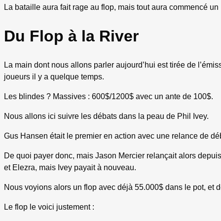
La bataille aura fait rage au flop, mais tout aura commencé un 
Du Flop à la River
La main dont nous allons parler aujourd’hui est tirée de l’émi
joueurs il y a quelque temps.
Les blindes ? Massives : 600$/1200$ avec un ante de 100$.
Nous allons ici suivre les débats dans la peau de Phil Ivey.
Gus Hansen était le premier en action avec une relance de déb
De quoi payer donc, mais Jason Mercier relançait alors depuis l
et Elezra, mais Ivey payait à nouveau.
Nous voyions alors un flop avec déjà 55.000$ dans le pot, et d
Le flop le voici justement :