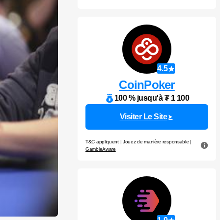
4.5
CoinPoker
100 % jusqu'à ₮ 1 100
Visiter Le Site
T&C appliquent | Jouez de manière responsable |
GambleAware