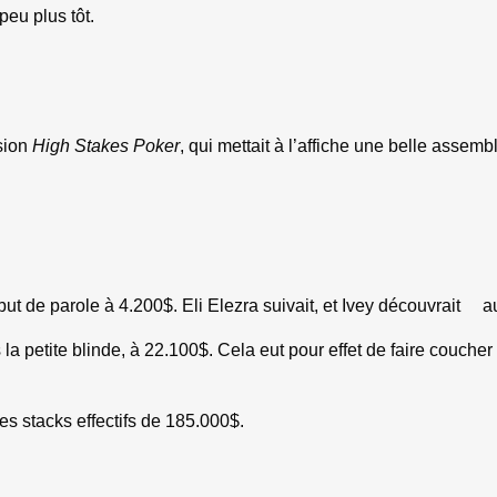
peu plus tôt.
ssion
High Stakes Poker
, qui mettait à l’affiche une belle assemb
ut de parole à 4.200$. Eli Elezra suivait, et Ivey découvrait a
a petite blinde, à 22.100$. Cela eut pour effet de faire coucher
es stacks effectifs de 185.000$.