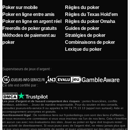
Poker sur mobile
Règles du poker
Poker en ligne entre amis
Règles du Texas Hold'em
Poker en ligne en argent réel
Règles du poker Omaha
Freerolls de poker gratuits
Guides de poker
Méthodes de paiement au
Stratégies de poker
poker
Combinaisons de poker
Lexique du poker
Superviseurs de jeux d’argent :
Ce site est certifié par :
Les jeux d'argent et de hasard comportent des risques :
pertes financières, conflits
familiaux, addiction… Jouez de manière responsable. Pour du soutien et des conseils,
consultez joueurs-info-service.fr ou appelez le 09 74 75 13 13 (appel non surtaxé). Aide et
accompagnement anonymes et gratuits.
Avertissement légal :
De nombreux liens sur fr.pokerlistings.com sont des liens d’affiliation,
et nous recevons une commission si vous vous inscrivez via l’un de nos liens. Cela n’interfère
en aucun cas avec nos évaluations des sites. Jouer au poker en ligne doit toujours rester
une activité de divertissement. Si vous jouez avec de l’argent réel, ne misez jamais plus que
ce que vous pouvez vous permettre de perdre et jouez uniquement sur des sites sécurisés et