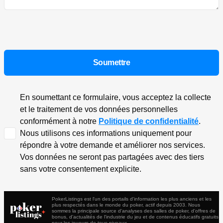
En soumettant ce formulaire, vous acceptez la collecte
et le traitement de vos données personnelles
conformément à notre
Politique de confidentialité
.
Nous utilisons ces informations uniquement pour
répondre à votre demande et améliorer nos services.
Vos données ne seront pas partagées avec des tiers
sans votre consentement explicite.
PokerListings est l'un des portails d'information les plus anciens et les
plus respectés dans le monde du poker, actif depuis 2003. Nous
sommes la principale source d'analyses des salles de poker, d'offres de
bonus, d'actualités de l'industrie du jeu et de contenus éducatifs gratuits
pour les joueurs de tous niveaux.