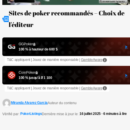
Sites de poker recommandés – Choix de
l'éditeur
GGPoker
100 % à hauteur de 600 $
T&C appliquent | Jouez de manière responsable |
GambleAware
CoinPoker
100 % jusqu’à ₮ 1 100
T&C appliquent | Jouez de manière responsable |
GambleAware
Miranda Alvarez Garcia
Auteur du contenu
PokerListings
16 juillet 2025 · 6 minutes à lire
Vérifié par :
Dernière mise à jour le :