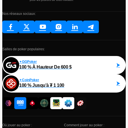
Nos réseaux sociaux:
Salles de poker populaires:
GGPoker
100 % À Hauteur De 600 $
CoinPoker
100 % Jusqu'à ₮ 1 100
Où jouer au poker :
Comment jouer au poker :