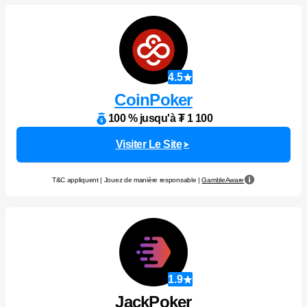
4.5
CoinPoker
100 % jusqu'à ₮ 1 100
Visiter Le Site
T&C appliquent | Jouez de manière responsable |
GambleAware
1.9
JackPoker