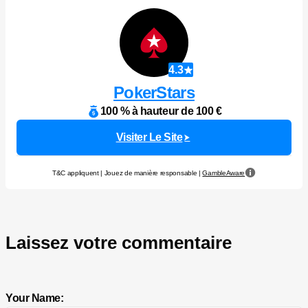
4.3
PokerStars
100 % à hauteur de 100 €
Visiter Le Site
T&C appliquent | Jouez de manière responsable |
GambleAware
Laissez votre commentaire
Your Name: