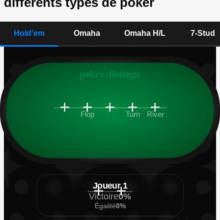
différents types de poker
Hold’em
Omaha
Omaha H/L
7-Stud
Flop
Turn
River
Joueur 1
Victoire
0%
Égalité
0%