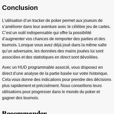
Conclusion
L’utilisation d’un tracker de poker permet aux joueurs de
s’améliorer dans leur aventure avec le célèbre jeu de cartes.
C’est un outil indispensable qui offre la possibilité
d’augmenter vos chances de remporter des parties et des
tournois. Lorsque vous avez déjà joué dans la même salle
qu’un adversaire, les données des mains jouées lui sont
associées et des statistiques en direct sont dévoilées.
Avec un HUD programmable associé, vous disposez en
direct d’une analyse de la partie basée sur votre historique.
Cela vous donne des indications pour prendre des décisions
plus rapidement et précisément. Nous conseillons leurs
utilisations pour progresser dans le monde du poker et
gagner des tournois.
Recommander