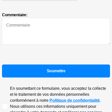
Commentaire:
En soumettant ce formulaire, vous acceptez la collecte
et le traitement de vos données personnelles
conformément à notre
Politique de confidentialité
.
Nous utilisons ces informations uniquement pour