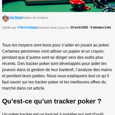
7
8
9
T
J
Q
K
A
Iva Dozet
Auteur du contenu
Terminé
PokerListings
20 avril 2026 · 5 minutes à lire
Vérifié par :
Dernière mise à jour le :
Réinitialiser
Tous les moyens sont bons pour s’aider en jouant au poker.
Certaines personnes vont utiliser un papier et un crayon,
pendant que d’autres vont se diriger vers des outils plus
récents. Des tracker poker sont développés pour aider les
joueurs dans la gestion de leur bankroll, l’analyse des mains
et pendant leurs parties. Nous vous expliquons tout ce qu’il
faut savoir sur les tracker poker et les meilleures offres du
marché dans cet article.
Qu’est-ce qu’un tracker poker ?
Un poker tracker est un logiciel à installer qui sert d’outil