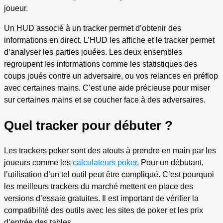
joueur.
Un HUD associé à un tracker permet d’obtenir des
informations en direct. L’HUD les affiche et le tracker permet
d’analyser les parties jouées. Les deux ensembles
regroupent les informations comme les statistiques des
coups joués contre un adversaire, ou vos relances en préflop
avec certaines mains. C’est une aide précieuse pour miser
sur certaines mains et se coucher face à des adversaires.
Quel tracker pour débuter ?
Les trackers poker sont des atouts à prendre en main par les
joueurs comme les
calculateurs poker
. Pour un débutant,
l’utilisation d’un tel outil peut être compliqué. C’est pourquoi
les meilleurs trackers du marché mettent en place des
versions d’essaie gratuites. Il est important de vérifier la
compatibilité des outils avec les sites de poker et les prix
d’entrée des tables.