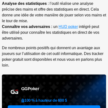
Analyse des statistiques
: l’outil réalise une analyse
précise des mains et offre des statistiques en direct. Cela
donne une idée de votre manière de jouer selon vos mains et
le tour de mise.
Connaître vos adversaires :
un
HUD poker
intégré peut
être utilisé pour connaître les statistiques en direct de vos
adversaires.
De nombreux points positifs qui donnent un avantage aux
joueurs sur l’utilisation de cet outil informatique. Des tracker
poker gratuit sont disponibles et nous vous en parlons plus
loin.
GGPoker
100 % à hauteur de 600 $