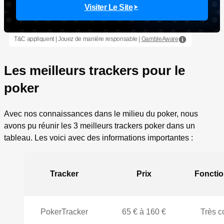
Visiter Le Site
T&C appliquent | Jouez de manière responsable |
GambleAware
Les meilleurs trackers pour le
poker
Avec nos connaissances dans le milieu du poker, nous
avons pu réunir les 3 meilleurs trackers poker dans un
tableau. Les voici avec des informations importantes :
Tracker
Prix
Fonctio
PokerTracker
65 € à 160 €
Très c