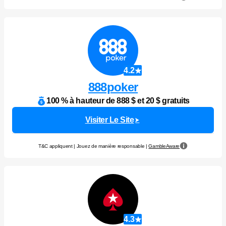
4.2
888poker
100 % à hauteur de 888 $ et 20 $ gratuits
Visiter Le Site
T&C appliquent | Jouez de manière responsable |
GambleAware
4.3