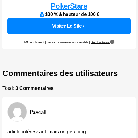
PokerStars
100 % à hauteur de 100 €
Visiter Le Site
T&C appliquent | Jouez de manière responsable |
GambleAware
Commentaires des utilisateurs
Total:
3 Commentaires
Pascal
article intéressant, mais un peu long