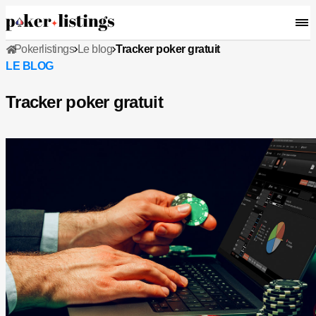
Pokerlistings
Le blog
Tracker poker gratuit
LE BLOG
2
3
4
5
6
Tracker poker gratuit
7
8
9
T
J
Q
K
A
2
3
4
5
6
7
8
9
T
J
Q
K
A
2
3
4
5
6
7
8
9
T
J
Q
K
A
2
3
4
5
6