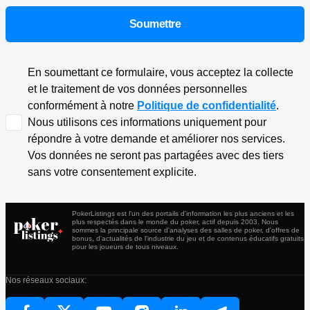
En soumettant ce formulaire, vous acceptez la collecte
et le traitement de vos données personnelles
conformément à notre
Politique de confidentialité
.
Nous utilisons ces informations uniquement pour
répondre à votre demande et améliorer nos services.
Vos données ne seront pas partagées avec des tiers
sans votre consentement explicite.
PokerListings est l'un des portails d'information les plus anciens et les
plus respectés dans le monde du poker, actif depuis 2003. Nous
sommes la principale source d'analyses des salles de poker, d'offres de
bonus, d'actualités de l'industrie du jeu et de contenus éducatifs gratuits
pour les joueurs de tous niveaux.
Nos réseaux sociaux: