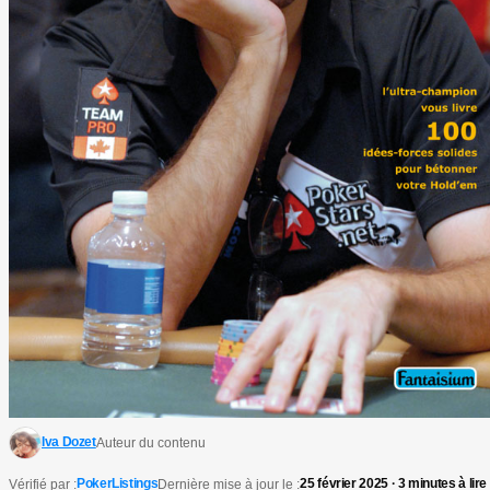
Iva Dozet
Auteur du contenu
PokerListings
25 février 2025 · 3 minutes à lire
Vérifié par :
Dernière mise à jour le :