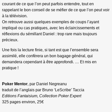
courant de ce que l’on peut parfois entendre, tout en
rappelant le bon conseil de se méfier de ce que l’on peut voir
à la télévision.
On retrouve aussi quelques exemples de coups l’ayant
impliqué ou cas pratiques, avec les éclaircissements et
réflexions du sémillant Daniel : trop rare mais toujours
précieux.
Une fois la lecture finie, si tant est que l’ensemble sera
assimilé, elle confèrera un bon bagage général, qui
demandera cependant à être approfondi. … Et mis en
pratique !
Poker Mentor
, par Daniel Negreanu
traduit de l’anglais par Bruno ‘LeScribe’ Taccia
Editions Fantaisium, Collection Poker Expert
325 pages environ, 25€