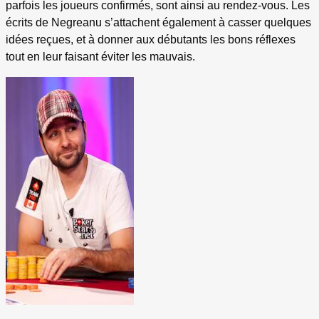
parfois les joueurs confirmés, sont ainsi au rendez-vous. Les
écrits de Negreanu s’attachent également à casser quelques
idées reçues, et à donner aux débutants les bons réflexes
tout en leur faisant éviter les mauvais.