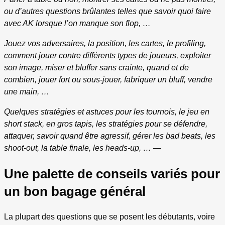
ou d’autres questions brûlantes telles que savoir quoi faire
avec AK lorsque l’on manque son flop, …
Jouez vos adversaires, la position, les cartes, le profiling,
comment jouer contre différents types de joueurs, exploiter
son image, miser et bluffer sans crainte, quand et de
combien, jouer fort ou sous-jouer, fabriquer un bluff, vendre
une main, …
Quelques stratégies et astuces pour les tournois, le jeu en
short stack, en gros tapis, les stratégies pour se défendre,
attaquer, savoir quand être agressif, gérer les bad beats, les
shoot-out, la table finale, les heads-up, … —
Une palette de conseils variés pour
un bon bagage général
La plupart des questions que se posent les débutants, voire