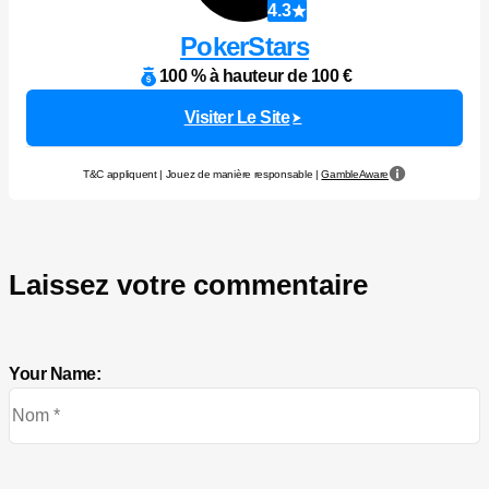
4.3
PokerStars
100 % à hauteur de 100 €
Visiter Le Site
T&C appliquent | Jouez de manière responsable |
GambleAware
Laissez votre commentaire
Your Name: