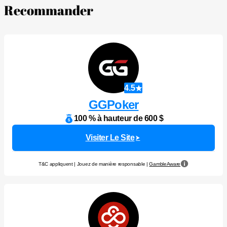
Recommander
4.5
GGPoker
100 % à hauteur de 600 $
Visiter Le Site
T&C appliquent | Jouez de manière responsable |
GambleAware