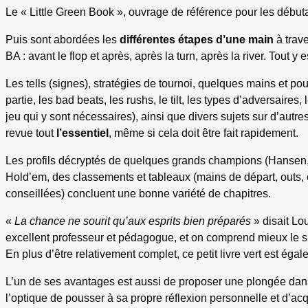
Le « Little Green Book », ouvrage de référence pour les déb
Puis sont abordées les
différentes étapes d’une main
à trave
BA : avant le flop et après, après la turn, après la river. Tout y
Les tells (signes), stratégies de tournoi, quelques mains et po
partie, les bad beats, les rushs, le tilt, les types d’adversaire
jeu qui y sont nécessaires), ainsi que divers sujets sur d’autr
revue tout
l’essentiel
, même si cela doit être fait rapidement.
Les profils décryptés de quelques grands champions (Hansen, 
Hold’em, des classements et tableaux (mains de départ, outs, 
conseillées) concluent une bonne variété de chapitres.
«
La chance ne sourit qu’aux esprits bien préparés
» disait Lo
excellent professeur et pédagogue, et on comprend mieux le s
En plus d’être relativement complet, ce petit livre vert est éga
L’un de ses avantages est aussi de proposer une plongée dans 
l’optique de pousser à sa propre réflexion personnelle et d’acq