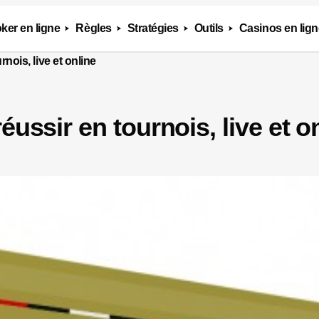
ker en ligne
Règles
Stratégies
Outils
Casinos en lign
rnois, live et online
éussir en tournois, live et o