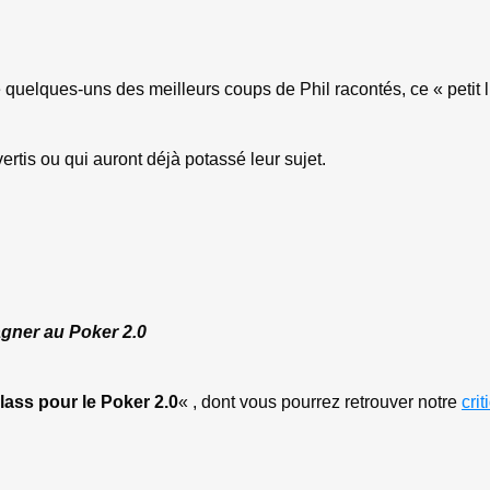
uelques-uns des meilleurs coups de Phil racontés, ce « petit li
rtis ou qui auront déjà potassé leur sujet.
gner au Poker 2.0
ass pour le Poker 2.0
« , dont vous pourrez retrouver notre
cri