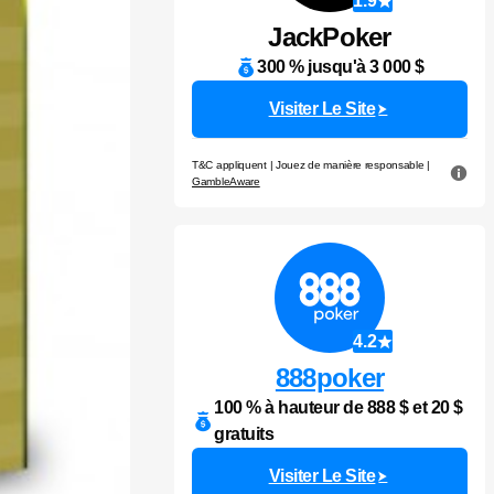
1.9
JackPoker
300 % jusqu'à 3 000 $
Visiter Le Site
T&C appliquent | Jouez de manière responsable |
GambleAware
4.2
888poker
100 % à hauteur de 888 $ et 20 $
gratuits
Visiter Le Site