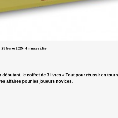
25 février 2025 · 4 minutes à lire
 :
butant, le coffret de 3 livres « Tout pour réussir en tourno
es affaires pour les joueurs novices.