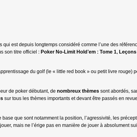
ges qui est depuis longtemps considéré comme l’une des référenc
 son titre officiel :
Poker No-Limit Hold’em : Tome 1, Leçons
prentissage du golf (le « little red book » ou petit livre rouge) 
ueur de poker débutant, de
nombreux thèmes
sont abordés, san
es
sur tous les thèmes importants et devant être passés en revue
 base que sont notamment la position, l’agressivité, les précep
 jouer, mais ne l’érige pas en manière de jouer à absolument sui