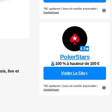
T&C appliquent | Jouez de manière responsable |
GambleAware
4.3
PokerStars
100 % à hauteur de 100 €
is, live et
Visiter Le Site
T&C appliquent | Jouez de manière responsable |
GambleAware