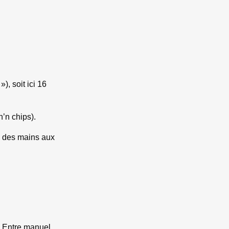
»), soit ici 16
’n chips).
, des mains aux
. Entre manuel