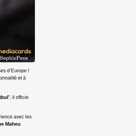
ses d’Europe !
nnalité et à
tbul
”, il officie
rience avec les
ne Maheu