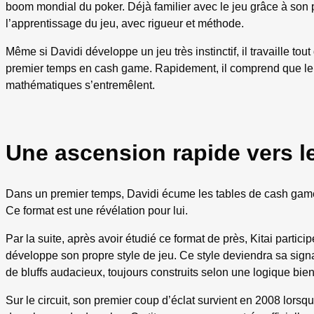
boom mondial du poker. Déjà familier avec le jeu grâce à son p
l’apprentissage du jeu, avec rigueur et méthode.
Même si Davidi développe un jeu très instinctif, il travaille t
premier temps en cash game. Rapidement, il comprend que le po
mathématiques s’entremêlent.
Une ascension rapide vers l
Dans un premier temps, Davidi écume les tables de cash game d
Ce format est une révélation pour lui.
Par la suite, après avoir étudié ce format de près, Kitai partic
développe son propre style de jeu. Ce style deviendra sa sign
de bluffs audacieux, toujours construits selon une logique bie
Sur le circuit, son premier coup d’éclat survient en 2008 lors