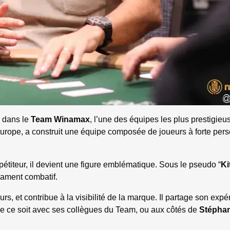
n dans le
Team Winamax
, l’une des équipes les plus prestigieu
urope, a construit une équipe composée de joueurs à forte perso
titeur, il devient une figure emblématique. Sous le pseudo “
Ki
rament combatif.
, et contribue à la visibilité de la marque. Il partage son expé
ue ce soit avec ses collègues du Team, ou aux côtés de
Stépha