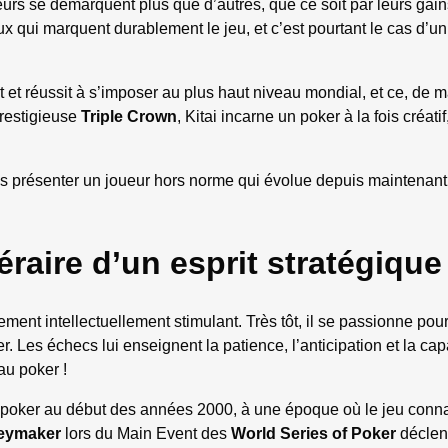
ueurs se démarquent plus que d’autres, que ce soit par leurs gain
 qui marquent durablement le jeu, et c’est pourtant le cas d’un
art et réussit à s’imposer au plus haut niveau mondial, et ce, de 
restigieuse
Triple Crown
, Kitai incarne un poker à la fois créatif,
ous présenter un joueur hors norme qui évolue depuis maintenant
éraire d’un esprit stratégique
ent intellectuellement stimulant. Très tôt, il se passionne pour
 Les échecs lui enseignent la patience, l’anticipation et la cap
au poker !
poker au début des années 2000, à une époque où le jeu conna
eymaker
lors du Main Event des
World Series of Poker
déclen