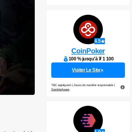
4.5
CoinPoker
100 % jusqu'à ₮ 1 100
Visiter Le Site
T&C appliquent | Jouez de manière responsable |
GambleAware