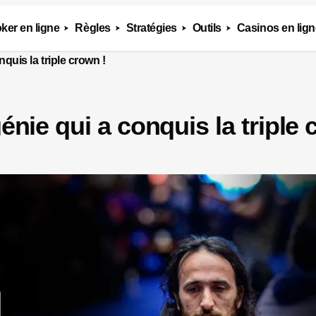
ker en ligne
Règles
Stratégies
Outils
Casinos en lign
nquis la triple crown !
génie qui a conquis la triple 