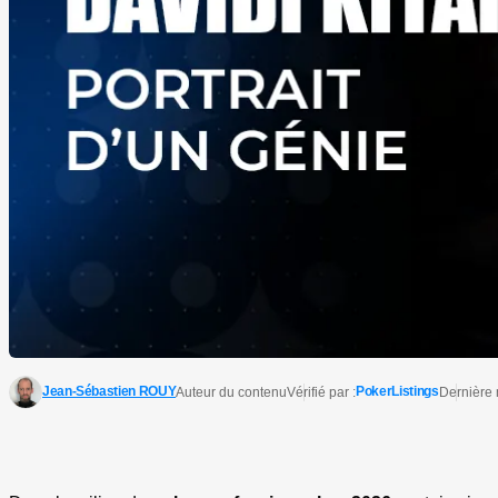
Jean-Sébastien ROUY
PokerListings
Auteur du contenu
Vérifié par :
Dernière m