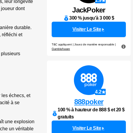
1.9
s, leur longévité
 joueur dont
JackPoker
300 % jusqu'à 3 000 $
manière durable.
Visiter Le Site
 réfléchi et
T&C appliquent | Jouez de manière responsable |
GambleAware
 plusieurs
4.2
 les échecs, et
888poker
acité à se
100 % à hauteur de 888 $ et 20 $
gratuits
ît une explosion
Visiter Le Site
che un véritable