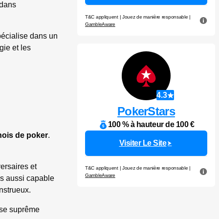
 dans
T&C appliquent | Jouez de manière responsable |
GambleAware
spécialise dans un
ie et les
4.3
PokerStars
100 % à hauteur de 100 €
nois de poker
.
Visiter Le Site
ersaires et
T&C appliquent | Jouez de manière responsable |
GambleAware
is aussi capable
nstrueux.
ense suprême