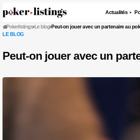
Actualités
Po
Pokerlistings
Le blog
Peut-on jouer avec un partenaire au pok
LE BLOG
Peut-on jouer avec un part