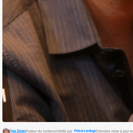
Iva Dozet
PokerListings
Auteur du contenu
Vérifié par :
Dernière mise à jour le