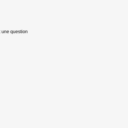
t une question