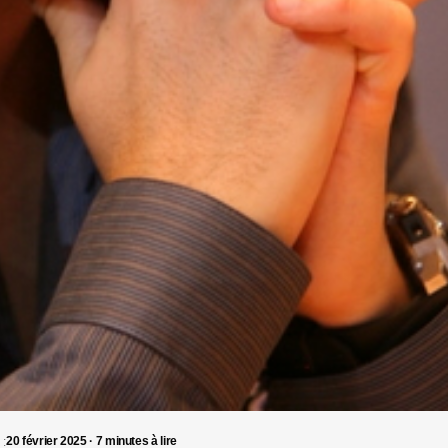
20 février 2025 · 7 minutes à lire
 :