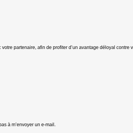
ec votre partenaire, afin de profiter d’un avantage déloyal contre 
pas à m’envoyer un e-mail.