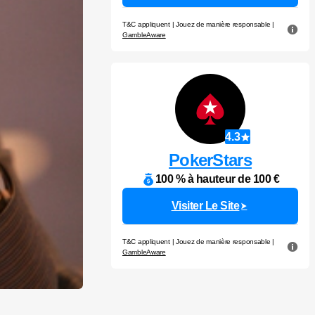
T&C appliquent | Jouez de manière responsable |
GambleAware
4.3
PokerStars
100 % à hauteur de 100 €
Visiter Le Site
T&C appliquent | Jouez de manière responsable |
GambleAware