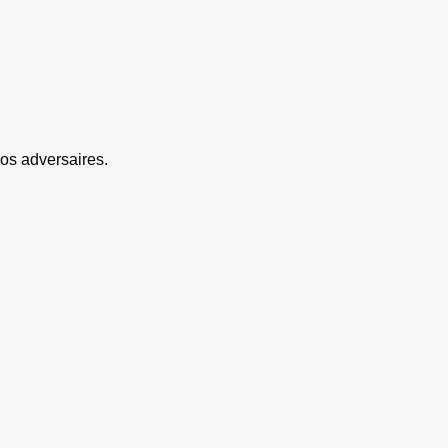
vos adversaires.