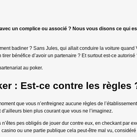
r avec un complice ou associé ? Nous vous disons ce qui es
ement badiner ? Sans Jules, qui allait conduire la voiture quand
 tirer bénéfice d’avoir un partenaire ? Et surtout est-ce autorisé
artenariat au poker.
r : Est-ce contre les règles 
 moment que vous n’enfreignez aucune règles de l’établissemen
 d’ailleurs bien plus courant que vous ne l’imaginez.
s n’êtes pes obligés de jouer dur contre eux, en checkant par e
 casino ou une partie publique cela peut-être mal vu, considé